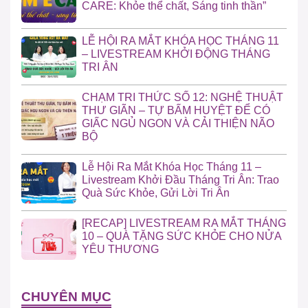
CARE: Khỏe thể chất, Sáng tinh thần”
LỄ HỘI RA MẮT KHÓA HỌC THÁNG 11
– LIVESTREAM KHỞI ĐỘNG THÁNG
TRI ÂN
CHẠM TRI THỨC SỐ 12: NGHỆ THUẬT
THƯ GIÃN – TỰ BẤM HUYỆT ĐỂ CÓ
GIẤC NGỦ NGON VÀ CẢI THIỆN NÃO
BỘ
Lễ Hội Ra Mắt Khóa Học Tháng 11 –
Livestream Khởi Đầu Tháng Tri Ân: Trao
Quà Sức Khỏe, Gửi Lời Tri Ân
[RECAP] LIVESTREAM RA MẮT THÁNG
10 – QUÀ TẶNG SỨC KHỎE CHO NỬA
YÊU THƯƠNG
CHUYÊN MỤC