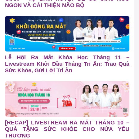
NGON VÀ CẢI THIỆN NÃO BỘ
Lễ Hội Ra Mắt Khóa Học Tháng 11 –
Livestream Khởi Đầu Tháng Tri Ân: Trao Quà
Sức Khỏe, Gửi Lời Tri Ân
[RECAP] LIVESTREAM RA MẮT THÁNG 10 –
QUÀ TẶNG SỨC KHỎE CHO NỬA YÊU
THƯƠNG