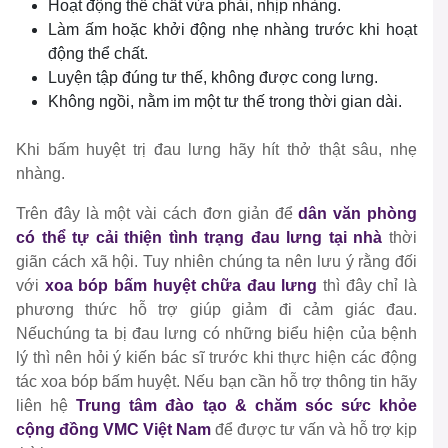
Hoạt động thể chất vừa phải, nhịp nhàng.
Làm ấm hoặc khởi động nhẹ nhàng trước khi hoạt
động thể chất.
Luyện tập đúng tư thế, không được cong lưng.
Không ngồi, nằm im một tư thế trong thời gian dài.
Khi bấm huyệt trị đau lưng hãy hít thở thật sâu, nhẹ
nhàng.
Trên đây là một vài cách đơn giản để
dân văn phòng
có thể tự cải thiện tình trạng đau lưng tại nhà
thời
giãn cách xã hội. Tuy nhiên chúng ta nên lưu ý rằng đối
với
xoa bóp bấm huyệt chữa đau lưng
thì đây chỉ là
phương thức hỗ trợ giúp giảm đi cảm giác đau.
Nếuchúng ta bị đau lưng có những biểu hiện của bệnh
lý thì nên hỏi ý kiến bác sĩ trước khi thực hiện các động
tác xoa bóp bấm huyệt. Nếu bạn cần hỗ trợ thông tin hãy
liên hệ
Trung tâm đào tạo & chăm sóc sức khỏe
cộng đồng VMC Việt Nam
để được tư vấn và hỗ trợ kịp