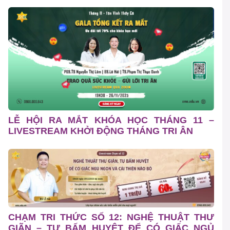
LỄ HỘI RA MẮT KHÓA HỌC THÁNG 11 –
LIVESTREAM KHỞI ĐỘNG THÁNG TRI ÂN
CHẠM TRI THỨC SỐ 12: NGHỆ THUẬT THƯ
GIÃN – TỰ BẤM HUYỆT ĐỂ CÓ GIẤC NGỦ