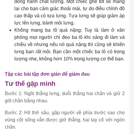
đồng hành chất lượng. Một chiếc ghế tốt sẽ mang
lại cho bạn cảm giác thoải mái, tự do điều chỉnh độ
cao thấp và có tựa lưng. Tựa lưng sẽ giúp giảm áp
lực lên lưng, tránh mỏi lưng.
Không mang ba lô quá nặng: Tuy là làm ở văn
phòng mọi người chỉ đeo ba lô khi sáng đi làm và
chiều về nhưng nếu nó quá nặng thì cũng sẽ khiến
lưng bạn rất mỏi. Bạn cần một chiếc ba lô có trọng
lượng nhẹ, không hơn 10% trọng lượng cơ thể bạn.
Tập các bài tập đơn giản để giảm đau
Tư thế gập mình
Bước 1: Ngồi thẳng lưng, duỗi thẳng hai chân và giữ 2
gót chân bằng nhau.
Bước 2: Hít thở sâu, gập người về phía trước sao cho
vùng cột sống vẫn được giữ thẳng, hai tay cố với ngón
chân.