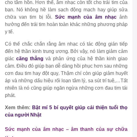
cho tâm hồn. Hơn thế, âm nhạc còn tốt cho trái tim của
bạn. Nó không hề làm sạch động mạch hay giúp sửa
chữa van tim bị lỗi.
Sức mạnh của âm nhạc
ảnh
hưởng đến trái tim hoàn toàn khác những phương pháp
y tế.
Có thể chắc chắn rằng âm nhạc có tác động gián tiếp
đến hệ thần kinh trung ương. Bởi vậy, nó làm giảm cảm
giác
căng thẳng
và phản ứng của hệ thần kinh giao
cảm. Điều đó giúp bạn dễ dàng hồi phục hơn sau những
cơn đau tim hay đột quỵ. Thậm chí còn giúp giảm huyết
áp và những dấu hiệu rối loạn tâm lý, sa sút trí tuệ,…Tất
nhiên là nó cũng giúp ngăn ngừa những cơn đau tim tái
phát.
Xem thêm:
Bật mí 5 bí quyết giúp cải thiện tuổi thọ
của người Nhật
Sức mạnh của âm nhạc – âm thanh của sự chữa