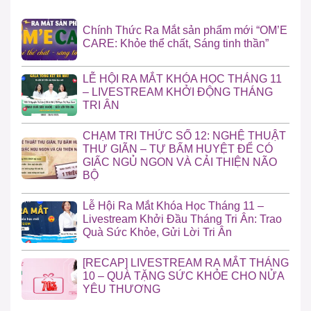
Chính Thức Ra Mắt sản phẩm mới “OM’E
CARE: Khỏe thể chất, Sáng tinh thần”
LỄ HỘI RA MẮT KHÓA HỌC THÁNG 11
– LIVESTREAM KHỞI ĐỘNG THÁNG
TRI ÂN
CHẠM TRI THỨC SỐ 12: NGHỆ THUẬT
THƯ GIÃN – TỰ BẤM HUYỆT ĐỂ CÓ
GIẤC NGỦ NGON VÀ CẢI THIỆN NÃO
BỘ
Lễ Hội Ra Mắt Khóa Học Tháng 11 –
Livestream Khởi Đầu Tháng Tri Ân: Trao
Quà Sức Khỏe, Gửi Lời Tri Ân
[RECAP] LIVESTREAM RA MẮT THÁNG
10 – QUÀ TẶNG SỨC KHỎE CHO NỬA
YÊU THƯƠNG