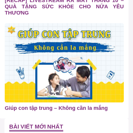
[RECAP] LIVESTREAM RA MẮT THÁNG 10 –
QUÀ TẶNG SỨC KHỎE CHO NỬA YÊU
THƯƠNG
Giúp con tập trung – Không cần la mắng
BÀI VIẾT MỚI NHẤT