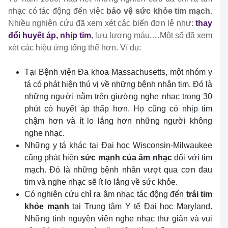
nhạc có tác động đến việc
bảo vệ sức khỏe tim mạch
.
Nhiều nghiên cứu đã xem xét các biến đơn lẻ như:
thay
đổi huyết áp, nhịp tim
, lưu lượng máu,…Một số đã xem
xét các hiệu ứng tổng thể hơn. Ví dụ:
Tại Bệnh viện Đa khoa Massachusetts, một nhóm y
tá có phát hiện thú vị về những bệnh nhân tim. Đó là
những người nằm trên giường nghe nhạc trong 30
phút có huyết áp thấp hơn. Họ cũng có nhịp tim
chậm hơn và ít lo lắng hơn những người không
nghe nhạc.
Những y tá khác tại Đại học Wisconsin-Milwaukee
cũng phát hiện
sức mạnh của âm nhạc
đối với tim
mạch. Đó là những bệnh nhân vượt qua cơn đau
tim và nghe nhạc sẽ ít lo lắng về sức khỏe.
Có nghiên cứu chỉ ra âm nhạc tác động đến
trái tim
khỏe mạnh
tại Trung tâm Y tế Đại học Maryland.
Những tình nguyện viên nghe nhạc thư giãn và vui