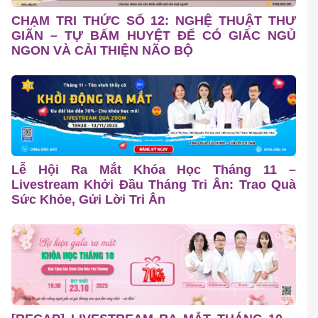
CHẠM TRI THỨC SỐ 12: NGHỆ THUẬT THƯ
GIÃN – TỰ BẤM HUYỆT ĐỂ CÓ GIẤC NGỦ
NGON VÀ CẢI THIỆN NÃO BỘ
Lễ Hội Ra Mắt Khóa Học Tháng 11 –
Livestream Khởi Đầu Tháng Tri Ân: Trao Quà
Sức Khỏe, Gửi Lời Tri Ân