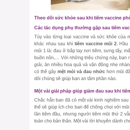
Theo dõi sức khỏe sau khi tiêm vaccine p
Các tác dụng phụ thường gặp sau tiêm vac
Tùy vào từng loại vaccine và sức khỏe của 
khác nhau sau khi
tiêm vaccine mũi 2
. Hầu 
mũi 1 là:
đau ở bắp tay nơi tiêm, sưng tấy, mẩ
buồn nôn,…
Với những triệu chứng này, bạn n
giải, ăn nhiều hoa quả và vận động nhẹ nhàng
có thể gây
mệt mỏi và đau nhức
hơn mũi đầu
dõi chúng sẽ giúp bạn an tâm phần nào.
Một vài giải pháp giúp giảm đau sau khi ti
Chắc hẳn bạn đã có một vài kinh nghiệm sau 
thể sẽ giúp ích cho bạn để chống chọi với mũi
lần tiêm đầu, nhưng người tiêm mũi thứ 2 vẫ
toàn cho bản thân. Một vài lời khuyên dành c