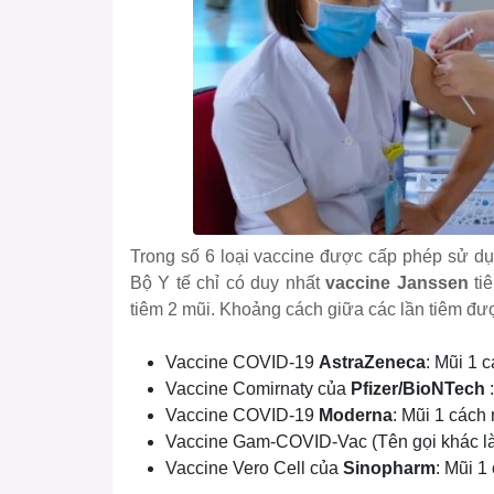
Trong số 6 loại vaccine được cấp phép sử dụ
Bộ Y tế chỉ có duy nhất
vaccine Janssen
tiê
tiêm 2 mũi. Khoảng cách giữa các lần tiêm 
Vaccine COVID-19
AstraZeneca
: Mũi 1 
Vaccine Comirnaty của
Pfizer/BioNTech
:
Vaccine COVID-19
Moderna
: Mũi 1 cách 
Vaccine Gam-COVID-Vac (Tên gọi khác l
Vaccine Vero Cell của
Sinopharm
: Mũi 1