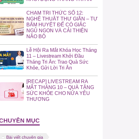
CHẠM TRI THỨC SỐ 12:
NGHỆ THUẬT THƯ GIÃN – TỰ
BẤM HUYỆT ĐỂ CÓ GIẤC
NGỦ NGON VÀ CẢI THIỆN
NÃO BỘ
Lễ Hội Ra Mắt Khóa Học Tháng
11 – Livestream Khởi Đầu
Tháng Tri Ân: Trao Quà Sức
Khỏe, Gửi Lời Tri Ân
[RECAP] LIVESTREAM RA
MẮT THÁNG 10 – QUÀ TẶNG
SỨC KHỎE CHO NỬA YÊU
THƯƠNG
CHUYÊN MỤC
Bài viết chuyên gia