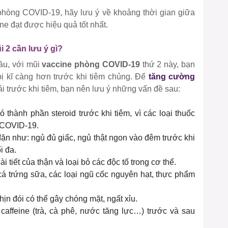
hòng COVID-19, hãy lưu ý về khoảng thời gian giữa
ne đạt được hiệu quả tốt nhất.
 2 cần lưu ý gì?
ầu, với mũi
vaccine phòng COVID-19
thứ 2 này, bạn
ị kĩ càng hơn trước khi tiêm chủng. Để
tăng cường
ái
trước khi tiêm
, bạn nên lưu ý những vấn đề sau:
thành phần steroid trước khi tiêm, vì các loại thuốc
n COVID-19.
ặn như: ngủ đủ giấc, ngủ thật ngon vào đêm trước khi
i đa.
 tiết của thận và loại bỏ các độc tố trong cơ thể.
cá trứng sữa, các loại ngũ cốc nguyên hạt, thực phẩm
hịn đói có thể gây chóng mặt, ngất xỉu.
affeine (trà, cà phê, nước tăng lực…) trước và sau