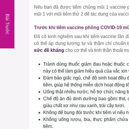
Nếu bạn đã được tiêm chủng mũi 1 vaccine p
mũi 1 với mũi tiêm thứ 2 để tác dụng của vacci
Bài Trước
Trước khi tiêm vaccine phòng COVID-19 mũi
Đã có kinh nghiệm sau khi tiêm vaccine lần đ
có thể áp dụng tương tự và thậm chí chuẩn b
sức đề kháng
cho cơ thể và tinh thần thoải m
Tránh dùng thuốc giảm đau hoặc thuốc có 
này có thể làm giảm hiệu quả của vắc xi
Đảm bảo giấc ngủ, chế độ sinh hoạt đều đ
tiêm, giúp hệ thống miễn dịch hoạt động tố
Uống thật nhiều nước, hỗ trợ chức năng bài
Chế độ ăn đủ dinh dưỡng bao gồm: thịt, 
giàu chất xơ như rau xanh, trái cây tươi.
Không để bụng đói trước khi tiêm vì nếu n
Không uống rượu, bia, thực phẩm chứa c
tiêm.