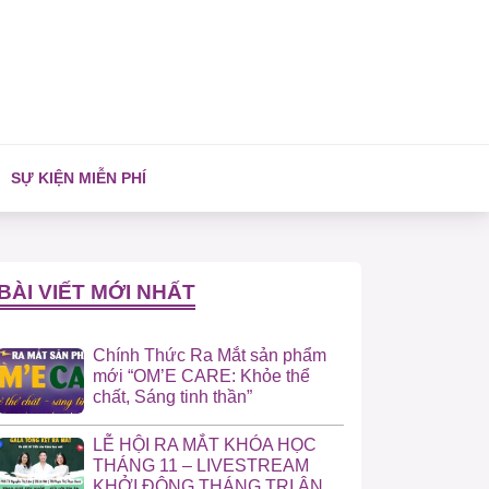
SỰ KIỆN MIỄN PHÍ
BÀI VIẾT MỚI NHẤT
Chính Thức Ra Mắt sản phẩm
mới “OM’E CARE: Khỏe thể
chất, Sáng tinh thần”
LỄ HỘI RA MẮT KHÓA HỌC
THÁNG 11 – LIVESTREAM
KHỞI ĐỘNG THÁNG TRI ÂN