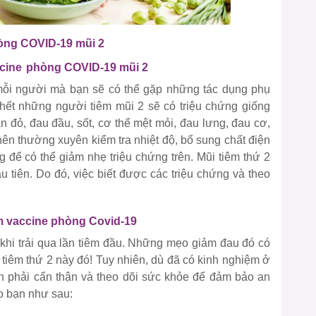
hòng COVID-19 mũi 2
cine
phòng COVID-19 mũi 2
mỗi người mà bạn sẽ có thể gặp những tác dụng phụ
hết những người tiêm mũi 2 sẽ có triệu chứng giống
n đỏ, đau đầu, sốt, cơ thể mệt mỏi, đau lưng, đau cơ,
ên thường xuyên kiểm tra nhiệt độ, bổ sung chất điện
 để có thể giảm nhẹ triệu chứng trên. Mũi tiêm thứ 2
 tiên. Do đó, việc biết được các triệu chứng và theo
êm vaccine phòng Covid-19
khi trải qua lần tiêm đầu. Những mẹo giảm đau đó có
 tiêm thứ 2 này đó! Tuy nhiên, dù đã có kinh nghiệm ở
n phải cẩn thận và theo dõi sức khỏe để đảm bảo an
ho bạn như sau: