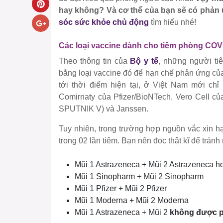
hay không? Và cơ thể của bạn sẽ có phản 
sóc sức khỏe chủ động
tìm hiểu nhé!
Các loại vaccine dành cho tiêm phòng COV
Theo thông tin của
Bộ y tế
, những người tiê
bằng loại vaccine đó để hạn chế phản ứng củ
tới thời điểm hiện tại, ở Việt Nam mới ch
Comirnaty của Pfizer/BioNTech, Vero Cell c
SPUTNIK V) và Janssen.
Tuy nhiên, trong trường hợp nguồn vắc xin hạ
trong 02 lần tiêm. Bạn nên đọc thật kĩ để tránh
Mũi 1 Astrazeneca + Mũi 2 Astrazeneca ho
Mũi 1 Sinopharm + Mũi 2 Sinopharm
Mũi 1 Pfizer + Mũi 2 Pfizer
Mũi 1 Moderna + Mũi 2 Moderna
Mũi 1 Astrazeneca + Mũi 2
không được 