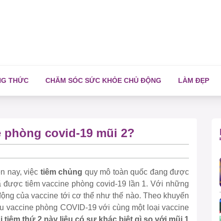
NG THỨC
CHĂM SÓC SỨC KHỎE CHỦ ĐỘNG
LÀM ĐẸP
ne phòng covid-19 mũi 2?
n nay, việc
tiêm chủng
quy mô toàn quốc đang được
 được tiêm vaccine phòng covid-19 lần 1. Với những
 động của vaccine tới cơ thể như thế nào. Theo khuyến
iều vaccine phòng COVID-19 với cùng một loại vaccine
 tiêm thứ 2 này liệu có sự khác biệt gì so với mũi 1