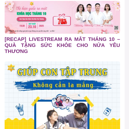
[RECAP] LIVESTREAM RA MẮT THÁNG 10 –
QUÀ TẶNG SỨC KHỎE CHO NỬA YÊU
THƯƠNG