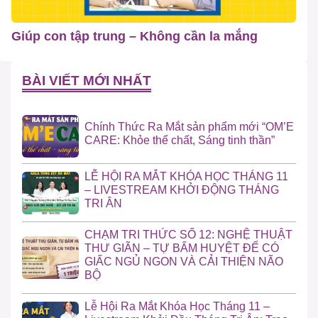
Giúp con tập trung – Không cần la mắng
BÀI VIẾT MỚI NHẤT
Chính Thức Ra Mắt sản phẩm mới “OM’E
CARE: Khỏe thể chất, Sáng tinh thần”
LỄ HỘI RA MẮT KHÓA HỌC THÁNG 11
– LIVESTREAM KHỞI ĐỘNG THÁNG
TRI ÂN
CHẠM TRI THỨC SỐ 12: NGHỆ THUẬT
THƯ GIÃN – TỰ BẤM HUYỆT ĐỂ CÓ
GIẤC NGỦ NGON VÀ CẢI THIỆN NÃO
BỘ
Lễ Hội Ra Mắt Khóa Học Tháng 11 –