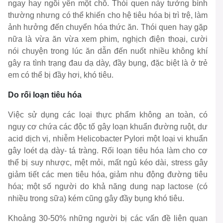
ngay hay ngồi yên một chỗ. Thói quen này tưởng bình
thường nhưng có thể khiến cho hệ tiêu hóa bị trì trệ, làm
ảnh hưởng đến chuyển hóa thức ăn. Thói quen hay gặp
nữa là vừa ăn vừa xem phim, nghịch điện thoại, cười
nói chuyện trong lúc ăn dẫn đến nuốt nhiều không khí
gây ra tình trạng đau dạ dày, đầy bụng, đặc biệt là ở trẻ
em có thể bị đầy hơi, khó tiêu.
Do rối loạn tiêu hóa
Việc sử dụng các loại thực phẩm không an toàn, có
nguy cơ chứa các độc tố gây loạn khuẩn đường ruột, dư
acid dịch vị, nhiễm Helicobacter Pylori một loại vi khuẩn
gây loét dạ dày- tá tràng. Rối loạn tiêu hóa làm cho cơ
thể bị suy nhược, mệt mỏi, mất ngủ kéo dài, stress gây
giảm tiết các men tiêu hóa, giảm nhu động đường tiêu
hóa; một số người do khả năng dung nạp lactose (có
nhiều trong sữa) kém cũng gây đầy bụng khó tiêu.
Khoảng 30-50% những người bị các vấn đề liên quan