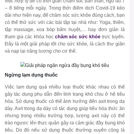
việc hợp lý để có thời gian chăm sóc bản thân, ngủ đủ 7
– 8 tiếng mỗi ngày. Trong thời điểm dịch Covid-19 kéo
dài như hiện nay, để chăm sóc sức khỏe đúng cách, bạn
có thể thử sức với các bài tập tại nhà như:
Yoga, thiền,
tập massage, xoa bóp bấm huyệt,…
hay đơn giản là
tham gia các khóa học
chăm sóc sức khỏe
trực tuyến.
Đây là một giải pháp tốt cho sức khỏe, là cách thư giãn
và nạp lại năng lượng cho cơ thể.
Ngừng lạm dụng thuốc
Việc lạm dụng quá nhiều loại thuốc khác nhau có thể
gây tác dụng phụ dẫn đến tình trạng khó chịu ở hệ tiêu
hóa. Sử dụng thuốc có thể ảnh hưởng đến axit trong dạ
dày. Axit trong dạ dày có tác dụng giúp tiêu hóa thức ăn
nhưng trong nhiều trường hợp, lượng axit này có thể
trào ngược lên thực quản gây ra cảm giác đầy bụng khó
tiêu. Do đó nếu sử dụng thuốc thường xuyên cũng là