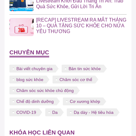
Livestream Khởi Đầu Tháng Tri Ân: Trao
Quà Sức Khỏe, Gửi Lời Tri Ân
[RECAP] LIVESTREAM RA MẮT THÁNG
10 – QUÀ TẶNG SỨC KHỎE CHO NỬA
YÊU THƯƠNG
CHUYÊN MỤC
Bài viết chuyên gia
Bản tin sức khỏe
blog sức khỏe
Chăm sóc cơ thể
Chăm sóc sức khỏe chủ động
Chế độ dinh dưỡng
Cơ xương khớp
COVID-19
Da
Dạ dày - Hệ tiêu hóa
KHÓA HỌC LIÊN QUAN