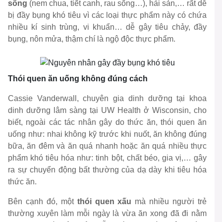
sống
(nem chua, tiết canh, rau sống…), hải sản,… rất dễ
bị đầy bụng khó tiêu vì các loại thực phẩm này có chứa
nhiều kí sinh trùng, vi khuẩn… dễ gây tiêu chảy, đầy
bụng, nôn mửa, thậm chí là ngộ độc thực phẩm.
Thói quen ăn uống không đúng cách
Cassie Vanderwall
, chuyên gia dinh dưỡng tại khoa
dinh dưỡng lâm sàng tại UW Health ở Wisconsin, cho
biết, ngoài các tác nhân gây do thức ăn, thói quen ăn
uống như: nhai không kỹ trước khi nuốt, ăn không đúng
bữa, ăn đêm và ăn quá nhanh hoặc ăn quá nhiều thực
phẩm khó tiêu hóa như: tinh bột, chất béo, gia vị,… gây
ra sự chuyển động bất thường của dạ dày khi tiêu hóa
thức ăn.
Bên cạnh đó, một
thói quen xấu
mà nhiều người trẻ
thường xuyên làm mỗi ngày là vừa ăn xong đã đi nằm