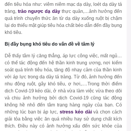
đến tiêu hóa như: viêm niêm mạc dạ dày, loét dạ dày tá
tràng,
trào ngược dạ dày
thực quản,…ảnh hưởng đến
quá trình chuyển thức ăn từ dạ dày xuống ruột bị chậm
lại do thiếu mật giúp tiêu hóa chất béo dẫn đến đầy bụng
khó tiêu.
Bị đầy bụng khó tiêu do vấn đề về tâm lý
Dễ thấy tâm lý căng thẳng, áp lực công việc, mất ngủ…
có thể tác động đến hệ thần kinh trung ương, nơi kiểm
soát quá trình tiêu hóa, tăng độ nhạy cảm của thần kinh
với áp lực trong dạ dày tá tràng. Từ đó, ảnh hưởng đến
nhu động ruột, gây khó tiêu, ợ hơi,.…Trong thời điểm
dịch Covid-19 kéo dài, ở nhà vừa làm việc vừa theo dõi
và chịu ảnh hưởng bởi dịch Covid-19 cũng tác động
không hề nhỏ đến tâm trạng hàng ngày của bạn. Có
những lúc bạn bị áp lực,
stress kéo dài
và chọn cách
giải tỏa bằng việc ăn quá nhiều hay sử dụng chất kích
thích. Điều này có ảnh hưởng xấu đến sức khỏe của