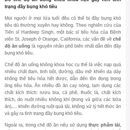
trạng đầy bụng khó tiêu
Mọi người ở mọi lứa tuổi đều có thể bị đầy bụng khó
tiêu dù thường xuyên hay không. Theo nghiên cứu của
Tiến sĩ
Hardeep Singh
, một bác sĩ tiêu hóa của Bệnh
viện St. Joseph ở Orange, California, các vấn đề về
chế
độ ăn uống
là nguyên nhân phổ biến nhất dẫn đến đầy
bụng khó tiêu.
Chế độ ăn uống không khoa học cụ thể là việc nạp quá
nhiều
chất đạm, tinh bột, đường, dầu mỡ
khiến dạ dày
không thể tiêu hóa hết được, dẫn đến tồn đọng trong
ống tiêu hóa. Ăn nhiều đồ ăn cay nóng, lạm dụng các
chất kích thích:
rượu bia, cà phê, thuốc lá, chất kích
thích
, do nuốt nhiều không khí (trong và giữa các bữa
ăn),… khiến đường ruột quá tải, không xử lý hết thức ăn
và gây ra tình trạng đầy bụng khó tiêu.
Ngoài ra, trong chế độ ăn nếu sử dụng
thực phẩm tái,