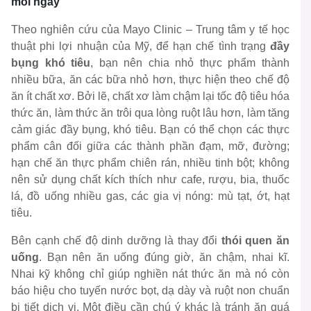
mỗi ngày
Theo nghiên cứu của
Mayo Clinic
– Trung tâm y tế học
thuật phi lợi nhuận của Mỹ, để hạn chế tình trạng
đầy
bụng khó tiêu
, bạn nên chia nhỏ thực phẩm thành
nhiều bữa, ăn các bữa nhỏ hơn, thực hiện theo chế độ
ăn
ít chất xơ
. Bởi lẽ, chất xơ làm chậm lại tốc độ tiêu hóa
thức ăn, làm thức ăn trôi qua lòng ruột lâu hơn, làm tăng
cảm giác đầy bụng, khó tiêu. Bạn có thể chọn các thực
phẩm cân đối giữa các thành phần đạm, mỡ, đường;
hạn chế ăn thực phẩm chiên rán, nhiều tinh bột; không
nên sử dụng chất kích thích như cafe, rượu, bia, thuốc
lá, đồ uống nhiều gas, các gia vị nóng: mù tạt, ớt, hạt
tiêu.
Bên cạnh chế độ dinh dưỡng là thay đổi
thói quen ăn
uống
. Bạn nên ăn uống đúng giờ, ăn chậm, nhai kĩ.
Nhai kỹ không chỉ giúp nghiền nát thức ăn mà nó còn
báo hiệu cho tuyến nước bọt, dạ dày và ruột non chuẩn
bị tiết dịch vị. Một điều cần chú ý khác là tránh ăn quá