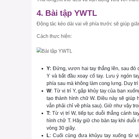
4. Bài tập YWTL
Động tác kéo dài vai về phía trước sẽ giúp giã
Cách thực hiện:
Y:
Đứng, vươn hai tay thẳng lên, sau đó 
Y và bắt đầu xoay cổ tay. Lưu ý ngón ta
phía sau mà không làm cong lưng. Duy trì 
W
: Từ vị trí Y, gập khủy tay của bạn xu
tạo thành hình chữ W. Điều này sẽ giúp 
vẫn phải chỉ về phía sau). Giữ như vậy tr
T:
Từ vị trí W, tiếp tục duỗi thẳng cánh t
hình chữ T. Hãy giữ cho bàn tay khi duỗi r
vòng 30 giây.
L
: Cuối cùng đưa khủyu tay xuống từ vị