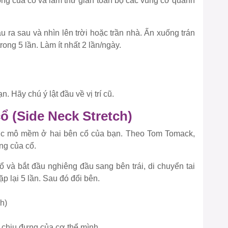
ộng của cổ và làm thư giãn toàn bộ các vùng cơ quanh
u ra sau và nhìn lên trời hoặc trần nhà. Ấn xuống trán
rong 5 lần. Làm ít nhất 2 lần/ngày.
 Hãy chú ý lật đầu về vị trí cũ.
cổ (Side Neck Stretch)
rúc mô mềm ở hai bên cổ của bạn. Theo Tom Tomack,
ng của cổ.
ổ và bắt đầu nghiêng đầu sang bên trái, di chuyển tai
lặp lại 5 lần. Sau đó đổi bên.
 chịu đựng của cơ thể mình.