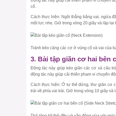
Động tác này giúp cải thiện phạm vi chuyển đ
cổ.
Cách thực hiện
: Ngồi thẳng bằng vai, ngửa đầ
một lực nhẹ. Giữ trong vòng 20 giây và lặp lại t
Tránh kéo căng các cơ ở vùng cổ và vai của bạn.
3. Bài tập giãn cơ hai bên 
Động tác này giúp kéo giãn các cơ và cấu t
động tác này giúp cải thiện phạm vi chuyển độ
Cách thực hiện
: Ở tư thế đứng, thư giãn cơ c
trái về phía vai trái. Giữ trong vòng 10 giây và 
Thả lỏng,hít thở đều và vận động vừa với mức