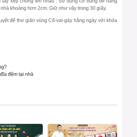
n tay xếp chồng lên nhau . Sử dụng cơ bụng để nâng
 nhà khoảng hơn 2cm. Giữ như vậy trong 30 giây.
uyệt để thư giãn vùng Cổ-vai-gáy hằng ngày với
khóa
ng?
 đĩa đệm tại nhà