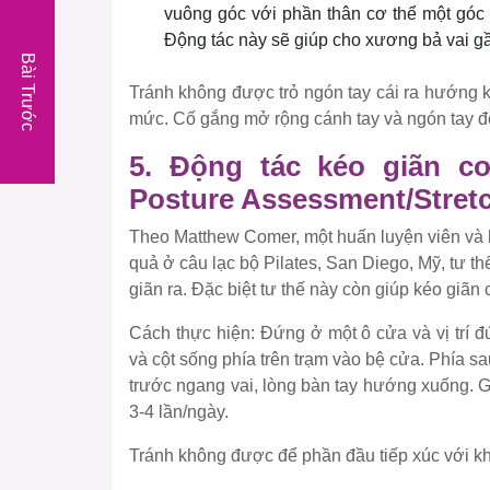
vuông góc với phần thân cơ thể một góc
Động tác này sẽ giúp cho xương bả vai gầ
Bài Trước
Tránh không được trỏ ngón tay cái ra hướng 
mức. Cố gắng mở rộng cánh tay và ngón tay để 
5. Động tác kéo giãn c
Posture Assessment/Stret
Theo Matthew Comer, một huấn luyện viên và 
quả ở câu lạc bộ Pilates, San Diego, Mỹ, tư t
giãn ra. Đặc biệt tư thế này còn giúp kéo giãn
Cách thực hiện:
Đứng ở một ô cửa và vị trí
và cột sống phía trên trạm vào bệ cửa. Phía s
trước ngang vai, lòng bàn tay hướng xuống. Gi
3-4 lần/ngày.
Tránh không được để phần đầu tiếp xúc với k