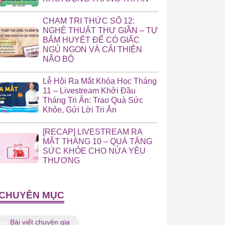
CHẠM TRI THỨC SỐ 12:
NGHỆ THUẬT THƯ GIÃN – TỰ
BẤM HUYỆT ĐỂ CÓ GIẤC
NGỦ NGON VÀ CẢI THIỆN
NÃO BỘ
Lễ Hội Ra Mắt Khóa Học Tháng
11 – Livestream Khởi Đầu
Tháng Tri Ân: Trao Quà Sức
Khỏe, Gửi Lời Tri Ân
[RECAP] LIVESTREAM RA
MẮT THÁNG 10 – QUÀ TẶNG
SỨC KHỎE CHO NỬA YÊU
THƯƠNG
CHUYÊN MỤC
Bài viết chuyên gia