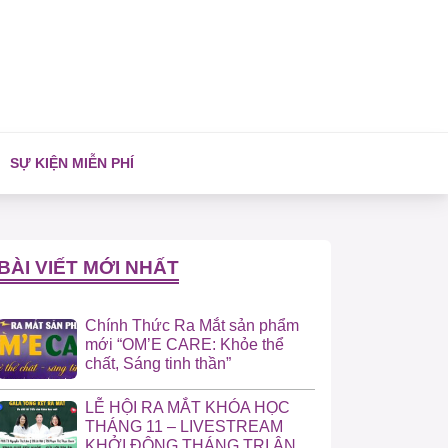
SỰ KIỆN MIỄN PHÍ
BÀI VIẾT MỚI NHẤT
Chính Thức Ra Mắt sản phẩm
mới “OM’E CARE: Khỏe thể
chất, Sáng tinh thần”
LỄ HỘI RA MẮT KHÓA HỌC
THÁNG 11 – LIVESTREAM
KHỞI ĐỘNG THÁNG TRI ÂN