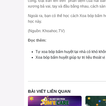
cong. Đặt trán lên trên phần đệm của hai bà
xương bả vai, tay và đầu bằng nhau, cách sàn
Ngoài ra, bạn có thể học cách Xoa bóp bấm h
học này
.
(Nguồn: Khoahoc.TV)
Đọc thêm:
Tự xoa bóp bấm huyệt tại nhà có khó khô
Xoa bóp bấm huyệt giúp tự trị liệu thoát vị
BÀI VIẾT LIÊN QUAN