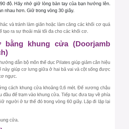
 90 độ. Hãy nhớ giữ lòng bàn tay của bạn hướng lên.
n nhau hơn. Giữ trong vòng 30 giây.
khác và tránh làm giãn hoặc làm căng các khối cơ quá
tạo ra sự thoải mái tối đa cho các khối cơ.
ơ bằng khung cửa (Doorjamb
ch)
hướng dẫn bộ môn thể dục Pilates giúp giảm cân hiệu
hế này giúp cơ lưng giữa ở hai bả vai và cột sống được
 cơ ngực.
 đứng cách khung cửa khoảng 0,6 mét. Để xương chậu
au đầu để trạm vào khung cửa. Tiếp tục đưa tay về phía
ữ người ở tư thế đó trong vòng 60 giây. Lặp đi lặp lại
hung cửa.