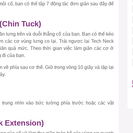
i cổ, bạn có thể tập 7 động tác đơn giản sau đây để
 (Chin Tuck)
n lưng trên và duỗi thẳng cổ của bạn. Bạn có thể kéo
àm các cơ vùng lưng co lại. Trái ngược lại Tech Neck
iãn quá mức. Theo thời gian việc làm giãn các cơ ở
 đi của bạn.
 về phía sau cơ thể. Giữ trong vòng 10 giây và lặp lại
ày.
 trung nhìn vào bức tường phía trước hoặc các vật
ck Extension)