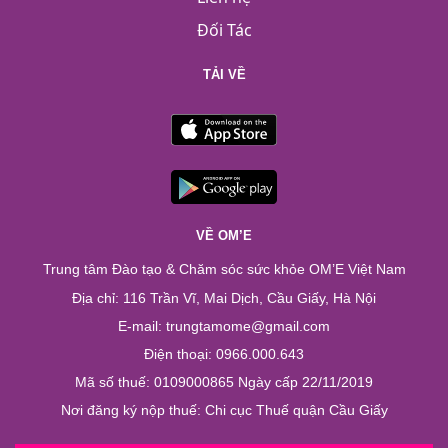
Đối Tác
TẢI VỀ
VỀ OM’E
Trung tâm Đào tạo & Chăm sóc sức khỏe OM’E Việt Nam
Địa chỉ: 116 Trần Vĩ, Mai Dịch, Cầu Giấy, Hà Nội
E-mail: trungtamome@gmail.com
Điện thoại: 0966.000.643
Mã số thuế: 0109000865 Ngày cấp 22/11/2019
Nơi đăng ký nộp thuế: Chi cục Thuế quận Cầu Giấy