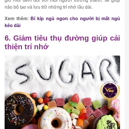
giờ mỗi đêm đối với một người trưởng thành, sẽ giúp
não bộ tạo và lưu trữ những trí nhớ lâu dài.
Xem thêm:
Bí kíp ngủ ngon cho người bị mất ngủ
kéo dài
6. Giảm tiêu thụ đường giúp cải
thiện trí nhớ