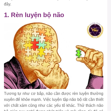
đây.
1. Rèn luyện bộ não
Tương tự như cơ bắp, não cần được rèn luyện thường
xuyên để khỏe mạnh. Việc luyện tập não bộ rất cần thiết
với chất xám cũng như các yếu tố khác. Thử thách não