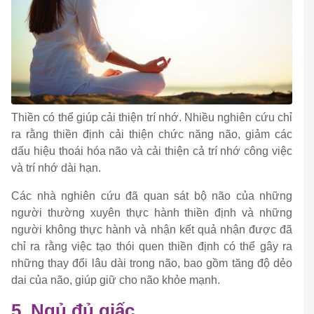
Thiền có thể giúp cải thiện trí nhớ. Nhiều nghiên cứu chỉ
ra rằng thiền định cải thiện chức năng não, giảm các
dấu hiệu thoái hóa não và cải thiện cả trí nhớ công việc
và trí nhớ dài hạn.
Các nhà nghiên cứu đã quan sát bộ não của những
người thường xuyên thực hành thiền định và những
người không thực hành và nhận kết quả nhận được đã
chỉ ra rằng việc tạo thói quen thiền định có thể gây ra
những thay đổi lâu dài trong não, bao gồm tăng độ dẻo
dai của não, giúp giữ cho não khỏe mạnh.
5. Ngủ đủ giấc