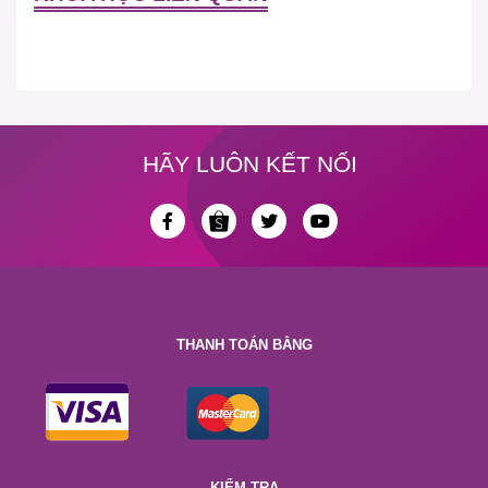
HÃY LUÔN KẾT NỐI
THANH TOÁN BẰNG
KIỂM TRA