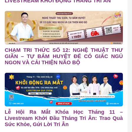
LIVESTREAM KHỞI ĐỘNG THÁNG TRI ÂN
CHẠM TRI THỨC SỐ 12: NGHỆ THUẬT THƯ
GIÃN – TỰ BẤM HUYỆT ĐỂ CÓ GIẤC NGỦ
NGON VÀ CẢI THIỆN NÃO BỘ
Lễ Hội Ra Mắt Khóa Học Tháng 11 –
Livestream Khởi Đầu Tháng Tri Ân: Trao Quà
Sức Khỏe, Gửi Lời Tri Ân