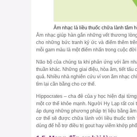
Âm nhạc là liều thuốc chữa lành tâm 
Âm nhạc giúp hàn gắn những vết thương lòng
cho những bức tranh ký ức và điểm thêm tr
mỗi gam màu là một điểm nhấn trong cuộc đời
Não bộ của chúng ta khi phản ứng với âm nh
thuần khác. Những giai điệu, hòa âm, tiết tấu c
quả. Nhiều nhà nghiên cứu ví von âm nhạc chí
tìm lại cân bằng cho cơ thể.
Hippocrates – cha đẻ của y học hiện đại từn
một cơ thể khỏe mạnh. Người Hy Lạp rất coi 
áp dụng những phương pháp trị liệu bằng âm n
cơ thể sẽ được chữa lành với liều thuốc tin
dùng để hỗ trợ điều trị gout hay viêm khớp phổ