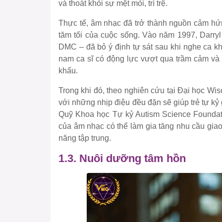
và thoát khỏi sự mệt mỏi, trì trệ.
Thực tế, âm nhạc đã trở thành nguồn cảm hứ
tăm tối của cuộc sống. Vào năm 1997, Darry
DMC – đã bỏ ý định tự sát sau khi nghe ca k
nam ca sĩ có động lực vượt qua trầm cảm và
khấu.
Trong khi đó, theo nghiên cứu tại Đại học Wi
với những nhịp điệu đều đặn sẽ giúp trẻ tự kỷ g
Quỹ Khoa học Tự kỷ Autism Science Foundati
của âm nhạc có thể làm gia tăng nhu cầu giao 
năng tập trung.
1.3. Nuôi dưỡng tâm hồn