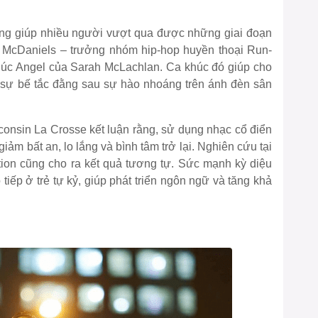
ng giúp nhiều người vượt qua được những giai đoạn
l McDaniels – trưởng nhóm hip-hop huyền thoại Run-
húc Angel của Sarah McLachlan. Ca khúc đó giúp cho
 sự bế tắc đằng sau sự hào nhoáng trên ánh đèn sân
sconsin La Crosse kết luận rằng, sử dụng nhạc cổ điển
iảm bất an, lo lắng và bình tâm trở lại. Nghiên cứu tại
on cũng cho ra kết quả tương tự. Sức mạnh kỳ diệu
tiếp ở trẻ tự kỷ, giúp phát triển ngôn ngữ và tăng khả