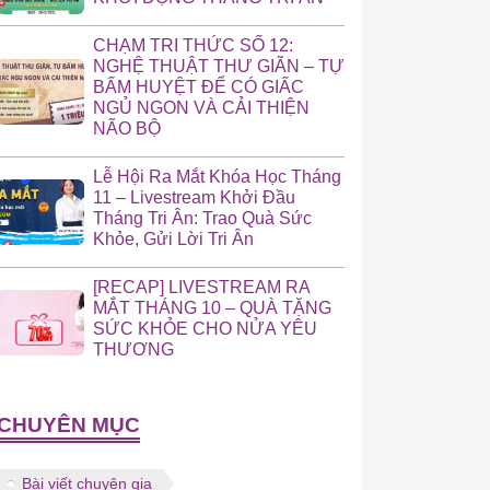
CHẠM TRI THỨC SỐ 12:
NGHỆ THUẬT THƯ GIÃN – TỰ
BẤM HUYỆT ĐỂ CÓ GIẤC
NGỦ NGON VÀ CẢI THIỆN
NÃO BỘ
Lễ Hội Ra Mắt Khóa Học Tháng
11 – Livestream Khởi Đầu
Tháng Tri Ân: Trao Quà Sức
Khỏe, Gửi Lời Tri Ân
[RECAP] LIVESTREAM RA
MẮT THÁNG 10 – QUÀ TẶNG
SỨC KHỎE CHO NỬA YÊU
THƯƠNG
CHUYÊN MỤC
Bài viết chuyên gia