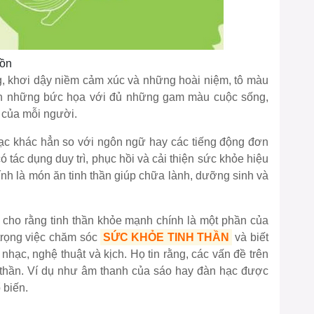
hồn
, khơi dậy niềm cảm xúc và những hoài niệm, tô màu
ên những bức họa với đủ những gam màu cuộc sống,
 của mỗi người.
ạc khác hẳn so với ngôn ngữ hay các tiếng động đơn
ó tác dụng duy trì, phục hồi và cải thiện sức khỏe hiệu
nh là món ăn tinh thần giúp chữa lành, dưỡng sinh và
g cho rằng tinh thần khỏe mạnh chính là một phần của
trọng việc chăm sóc
SỨC KHỎE TINH THẦN
và biết
hạc, nghệ thuật và kịch. Họ tin rằng, các vấn đề trên
h thần. Ví dụ như âm thanh của sáo hay đàn hạc được
 biến.