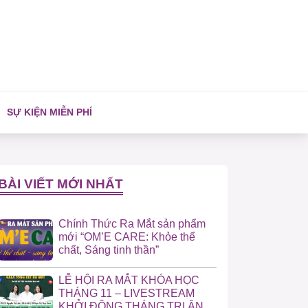
SỰ KIỆN MIỄN PHÍ
BÀI VIẾT MỚI NHẤT
Chính Thức Ra Mắt sản phẩm
mới “OM’E CARE: Khỏe thể
chất, Sáng tinh thần”
LỄ HỘI RA MẮT KHÓA HỌC
THÁNG 11 – LIVESTREAM
KHỞI ĐỘNG THÁNG TRI ÂN