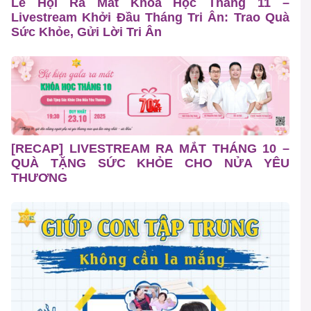
Lễ Hội Ra Mắt Khóa Học Tháng 11 –
Livestream Khởi Đầu Tháng Tri Ân: Trao Quà
Sức Khỏe, Gửi Lời Tri Ân
[RECAP] LIVESTREAM RA MẮT THÁNG 10 –
QUÀ TẶNG SỨC KHỎE CHO NỬA YÊU
THƯƠNG