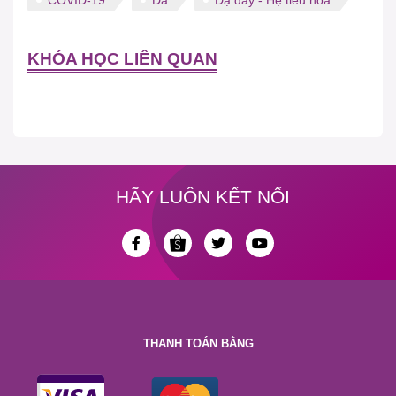
COVID-19
Da
Dạ dày - Hệ tiêu hóa
KHÓA HỌC LIÊN QUAN
HÃY LUÔN KẾT NỐI
THANH TOÁN BẰNG