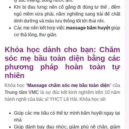
lý súc miệng, uống nước ấm.
Khi bị đau lưng: nên cố gắng đi đúng tư thế , đệm
ngủ mềm vừa phải, nằm nghiêng sang trái để chất
dinh dưỡng và máu lưu thông tốt tới thai nhi.
Các mẹ nên kết hợp việc
massage bấm huyệt
giúp
cơ thả lỏng, thư giãn.
Khóa học dành cho bạn: Chăm
sóc mẹ bầu toàn diện bằng các
phương pháp hoàn toàn tự
nhiên
Khóa học “
Massage chăm sóc mẹ bầu toàn diện
” của
Trung tâm VMC
là sự đúc kết kinh nghiệm trên 10 năm
hành nghề của bác sĩ YHCT Lê Hải. Khóa học sẽ:
Giúp các mẹ bầu có thể tự mình bấm huyệt ngay tại
nhà
Giúp đánh bay đau nhức, giảm phù nề chân, giảm