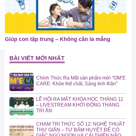
Giúp con tập trung – Không cần la mắng
BÀI VIẾT MỚI NHẤT
Chính Thức Ra Mắt sản phẩm mới “OM’E
CARE: Khỏe thể chất, Sáng tinh thần”
LỄ HỘI RA MẮT KHÓA HỌC THÁNG 11
– LIVESTREAM KHỞI ĐỘNG THÁNG
TRI ÂN
CHẠM TRI THỨC SỐ 12: NGHỆ THUẬT
THƯ GIÃN – TỰ BẤM HUYỆT ĐỂ CÓ
GIẤC NGỦ NGON VÀ CẢI THIỆN NÃO