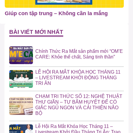
Giúp con tập trung – Không cần la mắng
BÀI VIẾT MỚI NHẤT
Chính Thức Ra Mắt sản phẩm mới “OM’E
CARE: Khỏe thể chất, Sáng tinh thần”
LỄ HỘI RA MẮT KHÓA HỌC THÁNG 11
– LIVESTREAM KHỞI ĐỘNG THÁNG
TRI ÂN
CHẠM TRI THỨC SỐ 12: NGHỆ THUẬT
THƯ GIÃN – TỰ BẤM HUYỆT ĐỂ CÓ
GIẤC NGỦ NGON VÀ CẢI THIỆN NÃO
BỘ
Lễ Hội Ra Mắt Khóa Học Tháng 11 –
Livestream Khởi Đầu Tháng Tri Ân: Trao