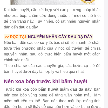
Khi bấm huyệt, cần kết hợp với các phương pháp khác
như xoa bóp, châm cứu dùng thuốc thì mới có thể triệt
để tình trạng này. Tuy nhiên, có rất nhiều nguyên nhân
dẫn đến đau dạ dày.
>> ĐỌC TẠI:
NGUYÊN NHÂN GÂY ĐAU DẠ DÀY
Nếu bạn đến các cơ sở y tế, bác sĩ sẽ tiến hành tứ chẩn
(dựa trên phương pháp của y học cổ truyền) để tìm ra
nguyên nhân, sau đó thực hiện bấm huyệt một cách
chính xác nhất.
Theo chia sẻ của các chuyên gia, các bước cụ thể để
bấm huyệt dưới đây là hợp lý và hiệu quả nhất.
Nên xoa bóp trước khi bấm huyệt
Trước khi xoa bóp
bấm huyệt giảm đau dạ dày
, bạn
nên xoa bóp vùng bụng để tăng tuần hoàn máu, làm
mềm mô trên cơ thể. Bạn nên thoa một lớp mỏng tinh
dầu lên bụng sẽ thấy dễ xoa bóp hơn và cơ bụng được