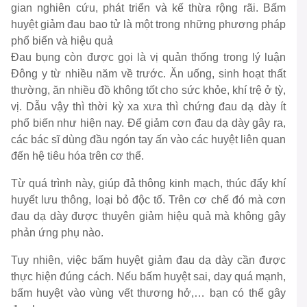
gian nghiên cứu, phát triển và kế thừa rộng rãi. Bấm
huyệt giảm đau bao tử là một trong những phương pháp
phổ biến và hiệu quả
Đau bụng còn được gọi là vị quản thống trong lý luận
Đông y từ nhiều năm về trước. Ăn uống, sinh hoạt thất
thường, ăn nhiều đồ không tốt cho sức khỏe, khí trệ ở tỳ,
vị. Dẫu vậy thì thời kỳ xa xưa thì chứng đau dạ dày ít
phổ biến như hiện nay. Để giảm cơn đau dạ dày gây ra,
các bác sĩ dùng đầu ngón tay ấn vào các huyệt liên quan
đến hệ tiêu hóa trên cơ thể.
Từ quá trình này, giúp đả thông kinh mạch, thúc đẩy khí
huyết lưu thông, loại bỏ độc tố. Trên cơ chế đó mà cơn
đau dạ dày được thuyên giảm hiệu quả mà không gây
phản ứng phụ nào.
Tuy nhiên, việc bấm huyệt giảm đau dạ dày cần được
thực hiện đúng cách. Nếu bấm huyệt sai, day quá mạnh,
bấm huyệt vào vùng vết thương hở,… bạn có thể gây