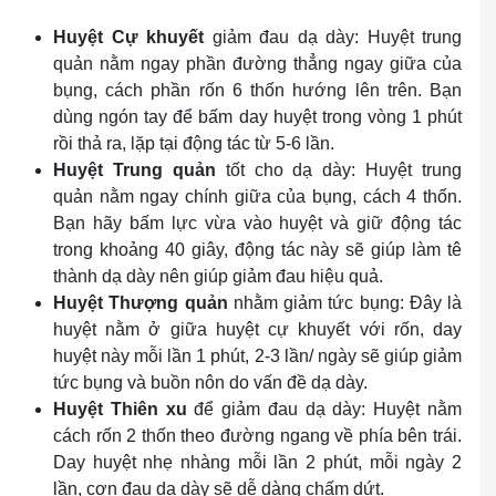
Huyệt Cự khuyết
giảm đau dạ dày: Huyệt trung
quản nằm ngay phần đường thẳng ngay giữa của
bụng, cách phần rốn 6 thốn hướng lên trên. Bạn
dùng ngón tay để bấm day huyệt trong vòng 1 phút
rồi thả ra, lặp tại động tác từ 5-6 lần.
Huyệt Trung quản
tốt cho dạ dày: Huyệt trung
quản nằm ngay chính giữa của bụng, cách 4 thốn.
Bạn hãy bấm lực vừa vào huyệt và giữ động tác
trong khoảng 40 giây, động tác này sẽ giúp làm tê
thành dạ dày nên giúp giảm đau hiệu quả.
Huyệt Thượng quản
nhằm giảm tức bụng: Đây là
huyệt nằm ở giữa huyệt cự khuyết với rốn, day
huyệt này mỗi lần 1 phút, 2-3 lần/ ngày sẽ giúp giảm
tức bụng và buồn nôn do vấn đề dạ dày.
Huyệt Thiên xu
để giảm đau dạ dày: Huyệt nằm
cách rốn 2 thốn theo đường ngang về phía bên trái.
Day huyệt nhẹ nhàng mỗi lần 2 phút, mỗi ngày 2
lần, cơn đau dạ dày sẽ dễ dàng chấm dứt.