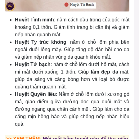
Huyệt Tình minh
: nằm cách đầu trong của góc mắt
khoảng 0,1 thốn. Giảm tình trạng bị cận thị và giảm
nếp nhăn quanh mắt.
Huyệt Ty trúc không
: nằm ở chỗ lõm phía bên
ngoài đuôi lông mày. Giúp tăng độ đàn hồi cho da
và giảm nếp nhăn vùng da quanh khóe mắt.
Huyệt Tứ bạch
: nằm ở chỗ lõm dưới hố mắt, cách
mí mắt dưới xuống 1 thốn. Giúp
làm đẹp da
mặt,
giúp da sáng và căng bóng hơn và loại bỏ được
quầng thâm quanh mắt.
Huyệt Quyền liêu
: Nằm ở chỗ lõm dưới xương gò
má, giao điểm giữa đường dọc qua đuôi mắt và
đường ngang qua chân cánh mũi. Giúp làm cho da
căng mịn hồng hào và giúp chống nếp nhăn hiệu
quả.
>> XEM THÊM:
Mỏi mắt bấm huyệt nào để thư giãn,