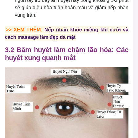
ngón tay trỏ day ấn huyệt này trong khoảng 1-2 phút
sẽ giúp điều hòa tuần hoàn máu và giảm nếp nhăn
vùng trán.
>> XEM THÊM:
Nếp nhăn khóe miệng khi cười và
cách massage làm đẹp da mặt
3.2 Bấm huyệt làm chậm lão hóa: Các
huyệt xung quanh mắt