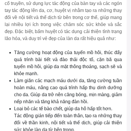
cổ truyền, sử dụng lực tác động của bàn tay và các ngón
tay tác động lên da, cơ, huyệt vị nhằm tạo ra những thay
đổi về nội tiết và thể dịch từ bên trong cơ thể, giúp mang
lại nhiều lợi ích trong việc chăm sóc sức khỏe và sắc
đẹp. Đặc biệt, bấm huyệt có tác dụng cải thiện tình trạng
lão hóa, và duy trì vẻ đẹp của làn da rất hiệu quả như:
Tăng cường hoạt động của tuyến mồ hôi, thúc đẩy
quá trình bài tiết và đào thải độc tố, cặn bã qua
tuyến mồ hôi, giúp da mặt thông thoáng, sạch sẽ và
khỏe mạnh.
Làm giãn các mạch máu dưới da, tăng cường tuần
hoàn máu, nâng cao quá trình hấp thụ dinh dưỡng
cho da. Giúp da trở nên căng bóng, mịn màng, giảm
nếp nhăn và tăng khả năng đàn hồi.
Loại bỏ các tế bào chết, giúp da hô hấp tốt hơn.
Tác động gián tiếp đến toàn thân, tạo ra những thay
đổi về thần kinh, nội tiết và thể dịch, giúp cải thiện
sức khỏe làn da từ bên trong.