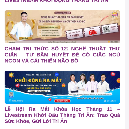
LIVESTREAM KHỞI ĐỘNG THÁNG TRI ÂN
CHẠM TRI THỨC SỐ 12: NGHỆ THUẬT THƯ
GIÃN – TỰ BẤM HUYỆT ĐỂ CÓ GIẤC NGỦ
NGON VÀ CẢI THIỆN NÃO BỘ
Lễ Hội Ra Mắt Khóa Học Tháng 11 –
Livestream Khởi Đầu Tháng Tri Ân: Trao Quà
Sức Khỏe, Gửi Lời Tri Ân