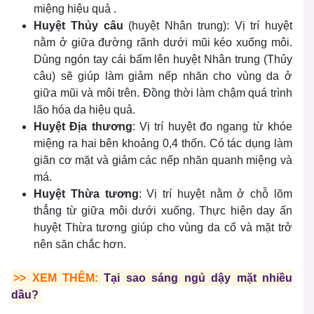
miệng hiệu quả .
Huyệt Thủy câu
(huyệt Nhân trung): Vị trí huyệt
nằm ở giữa đường rãnh dưới mũi kéo xuống môi.
Dùng ngón tay cái bấm lên huyệt Nhân trung (Thủy
câu) sẽ giúp làm giảm nếp nhăn cho vùng da ở
giữa mũi và môi trên. Đồng thời làm chậm quá trình
lão hóa da hiệu quả.
Huyệt Địa thương
: Vị trí huyệt đo ngang từ khóe
miệng ra hai bên khoảng 0,4 thốn. Có tác dụng làm
giãn cơ mặt và giảm các nếp nhăn quanh miệng và
má.
Huyệt Thừa tương
: Vị trí huyệt nằm ở chỗ lõm
thẳng từ giữa môi dưới xuống. Thực hiện day ấn
huyệt Thừa tương giúp cho vùng da cổ và mặt trở
nên săn chắc hơn.
>> XEM THÊM:
Tại sao sáng ngủ dậy mặt nhiều
dầu?