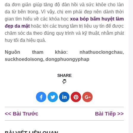
da đơn giản giúp tăng độ đàn hồi và sức khỏe cho làn
da từ bên trong. Vì vậy, chị em phái đẹp nên dành thời
gian tìm hiểu về các khóa học
xoa bóp bấm huyệt làm
đẹp da mặt
hoặc tới các trung tâm trị liệu uy tín để được
chăm sóc da theo đúng quy trình và kỹ thuật, nhằm phát
huy tối đa hiệu quả.
Nguồn tham khảo: nhathuoclongchau,
suckhoedoisong, dongphuongyphap
SHARE
<< Bài Trước
Bài Tiếp >>
BÀI VIẾT LIÊN QUAN