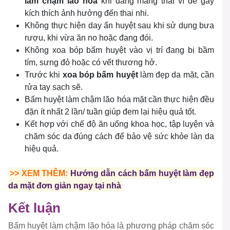
làm chậm lão hóa
khi đang mang thai vì dễ gây
kích thích ảnh hưởng đến thai nhi.
Không thực hiện day ấn huyệt sau khi sử dụng bưa
rượu, khi vừa ăn no hoặc đang đói.
Không xoa bóp bấm huyệt vào vị trí đang bị bầm
tím, sưng đỏ hoặc có vết thương hở.
Trước khi
xoa bóp bấm huyệt
làm đẹp da mặt, cần
rửa tay sạch sẽ.
Bấm huyệt làm chậm lão hóa mặt cần thực hiện đều
đặn ít nhất 2 lần/ tuần giúp đem lại hiệu quả tốt.
Kết hợp với chế độ ăn uống khoa học, tập luyện và
chăm sóc da đúng cách để bảo vệ sức khỏe làn da
hiệu quả.
>> XEM THÊM:
Hướng dẫn cách bấm huyệt làm đẹp
da mặt đơn giản ngay tại nhà
Kết luận
Bấm huyệt làm chậm lão hóa là phương pháp chăm sóc