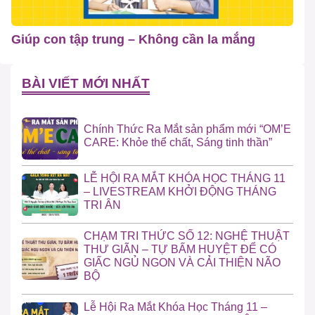
Giúp con tập trung – Không cần la mắng
BÀI VIẾT MỚI NHẤT
Chính Thức Ra Mắt sản phẩm mới “OM’E
CARE: Khỏe thể chất, Sáng tinh thần”
LỄ HỘI RA MẮT KHÓA HỌC THÁNG 11
– LIVESTREAM KHỞI ĐỘNG THÁNG
TRI ÂN
CHẠM TRI THỨC SỐ 12: NGHỆ THUẬT
THƯ GIÃN – TỰ BẤM HUYỆT ĐỂ CÓ
GIẤC NGỦ NGON VÀ CẢI THIỆN NÃO
BỘ
Lễ Hội Ra Mắt Khóa Học Tháng 11 –