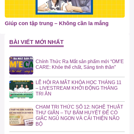
Giúp con tập trung – Không cần la mắng
BÀI VIẾT MỚI NHẤT
Chính Thức Ra Mắt sản phẩm mới “OM’E
CARE: Khỏe thể chất, Sáng tinh thần”
LỄ HỘI RA MẮT KHÓA HỌC THÁNG 11
– LIVESTREAM KHỞI ĐỘNG THÁNG
TRI ÂN
CHẠM TRI THỨC SỐ 12: NGHỆ THUẬT
THƯ GIÃN – TỰ BẤM HUYỆT ĐỂ CÓ
GIẤC NGỦ NGON VÀ CẢI THIỆN NÃO
BỘ