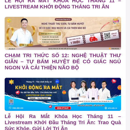
LỄ HỘI RA MẮT KHÓA HỌC THÁNG 11 –
LIVESTREAM KHỞI ĐỘNG THÁNG TRI ÂN
CHẠM TRI THỨC SỐ 12: NGHỆ THUẬT THƯ
GIÃN – TỰ BẤM HUYỆT ĐỂ CÓ GIẤC NGỦ
NGON VÀ CẢI THIỆN NÃO BỘ
Lễ Hội Ra Mắt Khóa Học Tháng 11 –
Livestream Khởi Đầu Tháng Tri Ân: Trao Quà
Sức Khỏe, Gửi Lời Tri Ân