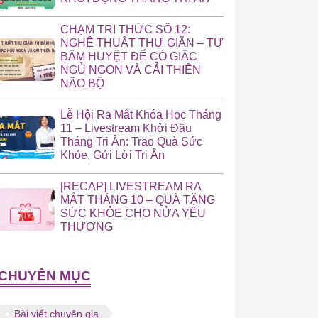
CHẠM TRI THỨC SỐ 12:
NGHỆ THUẬT THƯ GIÃN – TỰ
BẤM HUYỆT ĐỂ CÓ GIẤC
NGỦ NGON VÀ CẢI THIỆN
NÃO BỘ
Lễ Hội Ra Mắt Khóa Học Tháng
11 – Livestream Khởi Đầu
Tháng Tri Ân: Trao Quà Sức
Khỏe, Gửi Lời Tri Ân
[RECAP] LIVESTREAM RA
MẮT THÁNG 10 – QUÀ TẶNG
SỨC KHỎE CHO NỬA YÊU
THƯƠNG
CHUYÊN MỤC
Bài viết chuyên gia