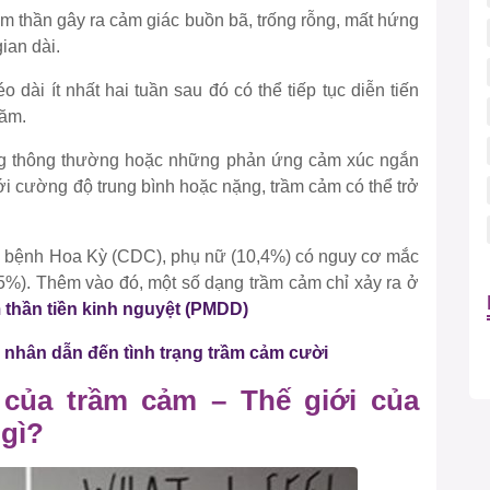
m thần gây ra cảm giác buồn bã, trống rỗng, mất hứng
ian dài.
 dài ít nhất hai tuần sau đó có thể tiếp tục diễn tiến
năm.
ng thông thường hoặc những phản ứng cảm xúc ngắn
với cường độ trung bình hoặc nặng, trầm cảm có thể trở
h bệnh Hoa Kỳ (CDC), phụ nữ (10,4%) có nguy cơ mắc
,5%). Thêm vào đó, một số dạng trầm cảm chỉ xảy ra ở
m thần tiền kinh nguyệt (PMDD)
 nhân dẫn đến tình trạng trầm cảm cười
của trầm cảm – Thế giới của
gì?