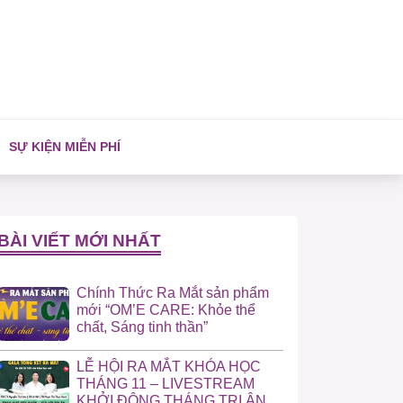
SỰ KIỆN MIỄN PHÍ
BÀI VIẾT MỚI NHẤT
Chính Thức Ra Mắt sản phẩm
mới “OM’E CARE: Khỏe thể
chất, Sáng tinh thần”
LỄ HỘI RA MẮT KHÓA HỌC
THÁNG 11 – LIVESTREAM
KHỞI ĐỘNG THÁNG TRI ÂN