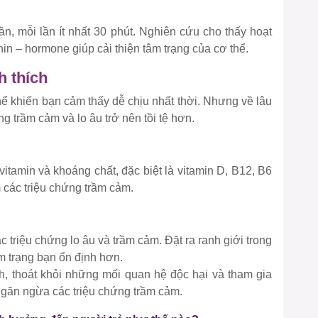
uần, mỗi lần ít nhất 30 phút. Nghiên cứu cho thấy hoạt
in – hormone giúp cải thiện tâm trạng của cơ thể.
h thích
hể khiến bạn cảm thấy dễ chịu nhất thời. Nhưng về lâu
ng trầm cảm và lo âu trở nên tồi tệ hơn.
itamin và khoáng chất, đặc biệt là vitamin D, B12, B6
 các triệu chứng trầm cảm.
c triệu chứng lo âu và trầm cảm. Đặt ra ranh giới trong
âm trạng bạn ổn định hơn.
h, thoát khỏi những mối quan hệ độc hại và tham gia
ngăn ngừa các triệu chứng trầm cảm.