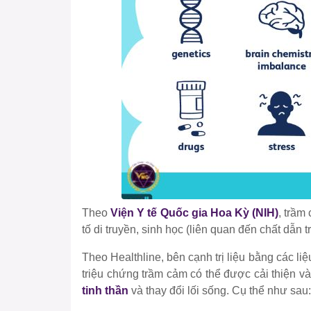
Theo
Viện Y tế Quốc gia Hoa Kỳ (NIH)
, trầm
tố di truyền, sinh học (liên quan đến chất dẫn t
Theo Healthline, bên cạnh trị liệu bằng các li
triệu chứng trầm cảm có thể được cải thiện
tinh thần
và thay đổi lối sống. Cụ thể như sau: