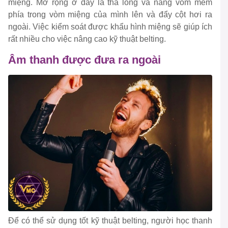
miệng. Mở rộng ở đây là thả lỏng và nâng vòm mềm
phía trong vòm miệng của mình lên và đẩy cột hơi ra
ngoài. Việc kiểm soát được khẩu hình miệng sẽ giúp ích
rất nhiều cho việc nâng cao kỹ thuật belting.
Âm thanh được đưa ra ngoài
Để có thể sử dụng tốt kỹ thuật belting, người học thanh