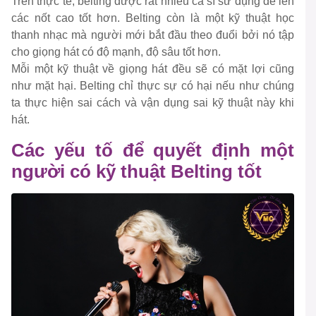
Trên thực tế, belting được rất nhiều ca sĩ sử dụng để lên
các nốt cao tốt hơn. Belting còn là một kỹ thuật học
thanh nhạc mà người mới bắt đầu theo đuổi bởi nó tập
cho giọng hát có độ mạnh, độ sâu tốt hơn.
Mỗi một kỹ thuật về giọng hát đều sẽ có mặt lợi cũng
như mặt hại. Belting chỉ thực sự có hại nếu như chúng
ta thực hiện sai cách và vận dụng sai kỹ thuật này khi
hát.
Các yếu tố để quyết định một
người có kỹ thuật Belting tốt