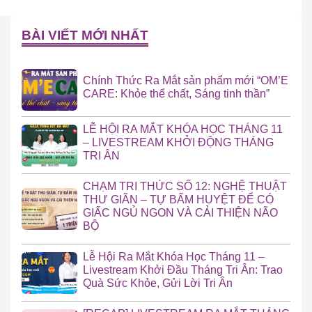
BÀI VIẾT MỚI NHẤT
Chính Thức Ra Mắt sản phẩm mới “OM’E
CARE: Khỏe thể chất, Sáng tinh thần”
LỄ HỘI RA MẮT KHÓA HỌC THÁNG 11
– LIVESTREAM KHỞI ĐỘNG THÁNG
TRI ÂN
CHẠM TRI THỨC SỐ 12: NGHỆ THUẬT
THƯ GIÃN – TỰ BẤM HUYỆT ĐỂ CÓ
GIẤC NGỦ NGON VÀ CẢI THIỆN NÃO
BỘ
Lễ Hội Ra Mắt Khóa Học Tháng 11 –
Livestream Khởi Đầu Tháng Tri Ân: Trao
Quà Sức Khỏe, Gửi Lời Tri Ân