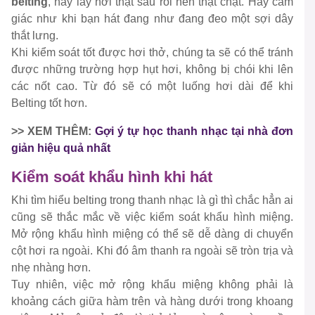
belting
, hãy lấy hơi thật sâu rồi nén thật chặt. Hãy cảm
giác như khi bạn hát đang như đang đeo một sợi dây
thắt lưng.
Khi kiểm soát tốt được hơi thở, chúng ta sẽ có thể tránh
được những trường hợp hụt hơi, không bị chói khi lên
các nốt cao. Từ đó sẽ có một luống hơi dài để khi
Belting tốt hơn.
>> XEM THÊM:
Gợi ý tự học thanh nhạc tại nhà đơn
giản hiệu quả nhất
Kiểm soát khẩu hình khi hát
Khi tìm hiểu belting trong thanh nhạc là gì thì chắc hẳn ai
cũng sẽ thắc mắc về việc kiểm soát khẩu hình miệng.
Mở rộng khẩu hình miệng có thể sẽ dễ dàng di chuyển
cột hơi ra ngoài. Khi đó âm thanh ra ngoài sẽ tròn trịa và
nhẹ nhàng hơn.
Tuy nhiên, việc mở rộng khẩu miệng không phải là
khoảng cách giữa hàm trên và hàng dưới trong khoang