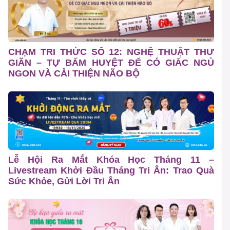
CHẠM TRI THỨC SỐ 12: NGHỆ THUẬT THƯ
GIÃN – TỰ BẤM HUYỆT ĐỂ CÓ GIẤC NGỦ
NGON VÀ CẢI THIỆN NÃO BỘ
Lễ Hội Ra Mắt Khóa Học Tháng 11 –
Livestream Khởi Đầu Tháng Tri Ân: Trao Quà
Sức Khỏe, Gửi Lời Tri Ân