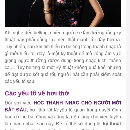
Khi nghe đến belting, nhiều người sẽ lầm tưởng rằng kỹ
thuật này phải dùng lực nén thật mạnh rồi đầy hơi ra.
Tuy nhiên, sau khi tìm hiểu rõ belting trong thanh nhạc là
gì mới hiểu rõ, đây là một kỹ thuật để mở rộng âm vực
giọng ngực thường được dùng trong nhạc kịch, thánh
ca,… Tuy belting là một kỹ thuật không quá khó nhưng
để đạt được kết quả tốt, người hát cần phải kiểm soát
các yếu tố sau:
Các yếu tố về hơi thở
Đối với việc
HỌC THANH NHẠC CHO NGƯỜI MỚI
BẮT ĐẦU
, hơi thở tốt là yếu tố quan trọng quyết định
bạn có thể hát đúng và cũng là nền tảng cho việc luyện
tập thanh nhạc sau này. Để có thể sử dụng tốt
kỹ thuật