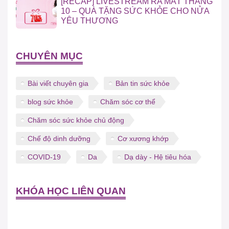
[RECAP] LIVESTREAM RA MẮT THÁNG
10 – QUÀ TẶNG SỨC KHỎE CHO NỬA
YÊU THƯƠNG
CHUYÊN MỤC
Bài viết chuyên gia
Bản tin sức khỏe
blog sức khỏe
Chăm sóc cơ thể
Chăm sóc sức khỏe chủ động
Chế độ dinh dưỡng
Cơ xương khớp
COVID-19
Da
Dạ dày - Hệ tiêu hóa
KHÓA HỌC LIÊN QUAN