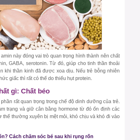
 amin này đóng vai trò quan trọng hình thành nên chất
in, GABA, serotonin. Từ đó, giúp cho tinh thần thoải
ơn khi thần kinh đã được xoa dịu. Nếu trẻ bỗng nhiên
c giấc thì rất có thể do thiếu hụt protein.
hất gì: Chất béo
 phần rất quan trọng trong chế độ dinh dưỡng của trẻ.
 tâm trạng và giữ cân bằng hormone từ đó ổn định các
ơ thể thường xuyên bị mệt mỏi, khó chịu và khó đi vào
 rốn? Cách chăm sóc bé sau khi rụng rốn