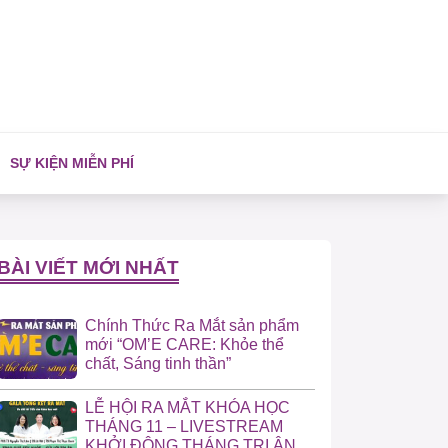
SỰ KIỆN MIỄN PHÍ
BÀI VIẾT MỚI NHẤT
Chính Thức Ra Mắt sản phẩm
mới “OM’E CARE: Khỏe thể
chất, Sáng tinh thần”
LỄ HỘI RA MẮT KHÓA HỌC
THÁNG 11 – LIVESTREAM
KHỞI ĐỘNG THÁNG TRI ÂN