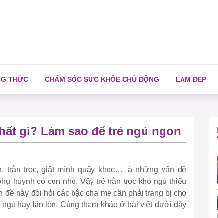
NG THỨC
CHĂM SÓC SỨC KHỎE CHỦ ĐỘNG
LÀM ĐẸP
chất gì? Làm sao để trẻ ngủ ngon
n, trằn trọc, giật mình quấy khóc… là những vấn đề
hụ huynh có con nhỏ. Vậy trẻ trằn trọc khó ngủ thiếu
 đề này đòi hỏi các bậc cha mẹ cần phải trang bị cho
hó ngủ hay lăn lộn. Cùng tham khảo ở bài viết dưới đây