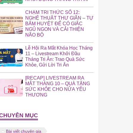
CHẠM TRI THỨC SỐ 12:
NGHỆ THUẬT THƯ GIÃN – TỰ
BẤM HUYỆT ĐỂ CÓ GIẤC
NGỦ NGON VÀ CẢI THIỆN
NÃO BỘ
Lễ Hội Ra Mắt Khóa Học Tháng
11 – Livestream Khởi Đầu
Tháng Tri Ân: Trao Quà Sức
Khỏe, Gửi Lời Tri Ân
[RECAP] LIVESTREAM RA
MẮT THÁNG 10 – QUÀ TẶNG
SỨC KHỎE CHO NỬA YÊU
THƯƠNG
CHUYÊN MỤC
Bài viết chuyên gia