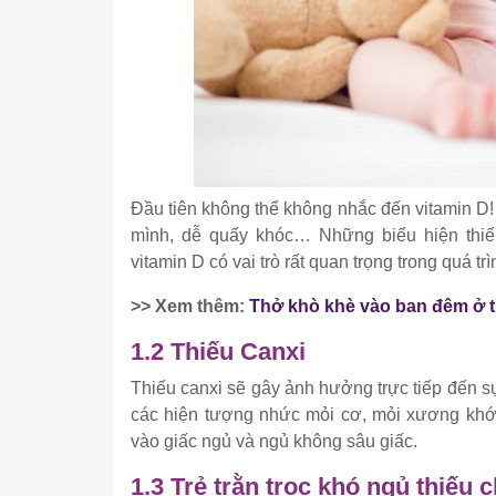
Đầu tiên không thể không nhắc đến vitamin D!
mình, dễ quấy khóc… Những biểu hiện thiếu
vitamin D có vai trò rất quan trọng trong quá tr
>> Xem thêm:
Thở khò khè vào ban đêm ở tr
1.2 Thiếu Canxi
Thiếu canxi sẽ gây ảnh hưởng trực tiếp đến s
các hiện tượng nhức mỏi cơ, mỏi xương khớp, 
vào giấc ngủ và ngủ không sâu giấc.
1.3 Trẻ trằn trọc khó ngủ thiếu c