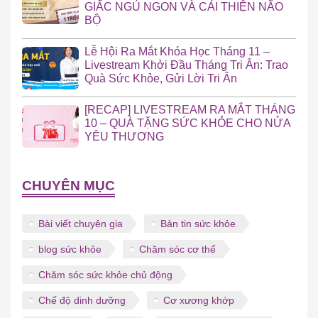
GIẤC NGỦ NGON VÀ CẢI THIỆN NÃO
BỘ
Lễ Hội Ra Mắt Khóa Học Tháng 11 –
Livestream Khởi Đầu Tháng Tri Ân: Trao
Quà Sức Khỏe, Gửi Lời Tri Ân
[RECAP] LIVESTREAM RA MẮT THÁNG
10 – QUÀ TẶNG SỨC KHỎE CHO NỬA
YÊU THƯƠNG
CHUYÊN MỤC
Bài viết chuyên gia
Bản tin sức khỏe
blog sức khỏe
Chăm sóc cơ thể
Chăm sóc sức khỏe chủ động
Chế độ dinh dưỡng
Cơ xương khớp