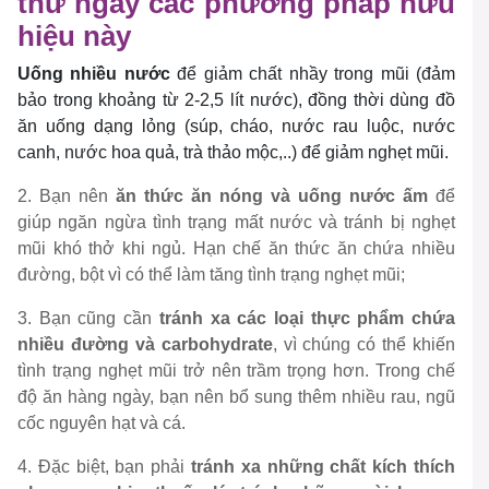
thử ngay các phương pháp hữu
hiệu này
Uống nhiều nước
để giảm chất nhầy trong mũi (đảm
bảo trong khoảng từ 2-2,5 lít nước), đồng thời dùng đồ
ăn uống dạng lỏng (súp, cháo, nước rau luộc, nước
canh, nước hoa quả, trà thảo mộc,..) để giảm nghẹt mũi.
2. Bạn nên
ăn thức ăn nóng và uống nước ấm
để
giúp ngăn ngừa tình trạng mất nước và tránh bị nghẹt
mũi khó thở khi ngủ. Hạn chế ăn thức ăn chứa nhiều
đường, bột vì có thể làm tăng tình trạng nghẹt mũi;
3. Bạn cũng cần
tránh xa các loại thực phẩm chứa
nhiều đường và carbohydrate
, vì chúng có thể khiến
tình trạng nghẹt mũi trở nên trầm trọng hơn. Trong chế
độ ăn hàng ngày, bạn nên bổ sung thêm nhiều rau, ngũ
cốc nguyên hạt và cá.
4. Đặc biệt, bạn phải
tránh xa những chất kích thích