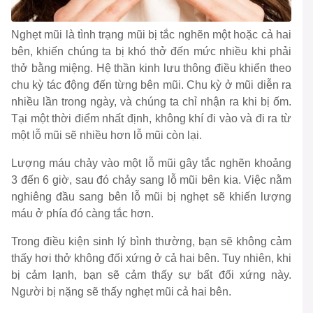
Nghẹt mũi là tình trạng mũi bị tắc nghẽn một hoặc cả hai
bên, khiến chúng ta bị khó thở đến mức nhiều khi phải
thở bằng miệng. Hệ thần kinh lưu thông điều khiển theo
chu kỳ tác động đến từng bên mũi. Chu kỳ ở mũi diễn ra
nhiều lần trong ngày, và chúng ta chỉ nhận ra khi bị ốm.
Tại một thời điểm nhất định, không khí đi vào và đi ra từ
một lỗ mũi sẽ nhiều hơn lỗ mũi còn lại.
Lượng máu chảy vào một lỗ mũi gây tắc nghẽn khoảng
3 đến 6 giờ, sau đó chảy sang lỗ mũi bên kia. Việc nằm
nghiêng đầu sang bên lỗ mũi bị nghẹt sẽ khiến lượng
máu ở phía đó càng tắc hơn.
Trong điều kiện sinh lý bình thường, bạn sẽ không cảm
thấy hơi thở không đối xứng ở cả hai bên. Tuy nhiên, khi
bị cảm lạnh, bạn sẽ cảm thấy sự bất đối xứng này.
Người bị nặng sẽ thấy nghẹt mũi cả hai bên.