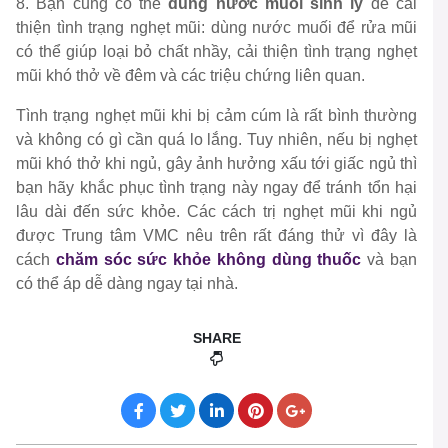
8. Bạn cũng có thể
dùng nước muối sinh lý
để cải
thiện tình trạng nghẹt mũi: dùng nước muối để rửa mũi
có thể giúp loại bỏ chất nhầy, cải thiện tình trạng nghẹt
mũi khó thở về đêm và các triệu chứng liên quan.
Tình trạng nghẹt mũi khi bị cảm cúm là rất bình thường
và không có gì cần quá lo lắng. Tuy nhiên, nếu bị nghẹt
mũi khó thở khi ngủ, gây ảnh hưởng xấu tới giấc ngủ thì
bạn hãy khắc phục tình trạng này ngay để tránh tổn hại
lâu dài đến sức khỏe. Các cách trị nghẹt mũi khi ngủ
được Trung tâm VMC nêu trên rất đáng thử vì đây là
cách
chăm sóc sức khỏe không dùng thuốc
và bạn
có thể áp dễ dàng ngay tại nhà.
SHARE