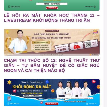
LỄ HỘI RA MẮT KHÓA HỌC THÁNG 11 –
LIVESTREAM KHỞI ĐỘNG THÁNG TRI ÂN
CHẠM TRI THỨC SỐ 12: NGHỆ THUẬT THƯ
GIÃN – TỰ BẤM HUYỆT ĐỂ CÓ GIẤC NGỦ
NGON VÀ CẢI THIỆN NÃO BỘ