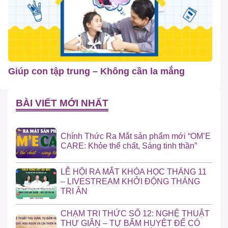
Giúp con tập trung – Không cần la mắng
BÀI VIẾT MỚI NHẤT
Chính Thức Ra Mắt sản phẩm mới “OM’E
CARE: Khỏe thể chất, Sáng tinh thần”
LỄ HỘI RA MẮT KHÓA HỌC THÁNG 11
– LIVESTREAM KHỞI ĐỘNG THÁNG
TRI ÂN
CHẠM TRI THỨC SỐ 12: NGHỆ THUẬT
THƯ GIÃN – TỰ BẤM HUYỆT ĐỂ CÓ