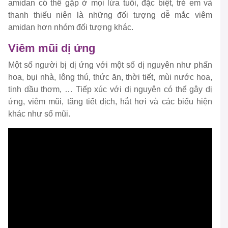
amidan có thể gặp ở mọi lứa tuổi, đặc biệt, trẻ em và
thanh thiếu niên là những đối tượng dễ mắc viêm
amidan hơn nhóm đối tượng khác.
Viêm mũi dị ứng
Một số người bị dị ứng với một số dị nguyên như phấn
hoa, bụi nhà, lông thú, thức ăn, thời tiết, mùi nước hoa,
tinh dầu thơm, … Tiếp xúc với dị nguyên có thể gây dị
ứng, viêm mũi, tăng tiết dịch, hắt hơi và các biểu hiện
khác như sổ mũi.