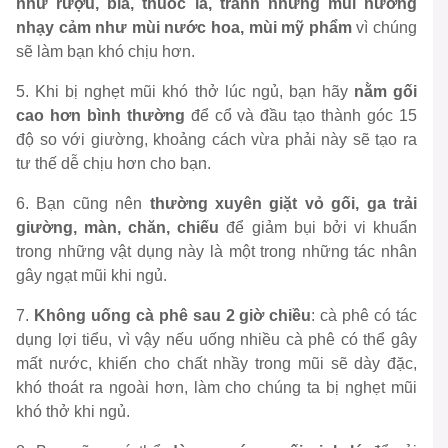
như rượu, bia, thuốc lá, tránh những mùi hương
nhạy cảm như mùi nước hoa, mùi mỹ phẩm
vì chúng
sẽ làm bạn khó chịu hơn.
5. Khi bị nghẹt mũi khó thở lúc ngủ, bạn hãy
nằm gối
cao hơn bình thường
để cổ và đầu tạo thành góc 15
độ so với giường, khoảng cách vừa phải này sẽ tạo ra
tư thế dễ chịu hơn cho bạn.
6. Bạn cũng nên
thường xuyên giặt vỏ gối, ga trải
giường, màn, chăn, chiếu
để giảm bụi bởi vi khuẩn
trong những vật dụng này là một trong những tác nhân
gây ngạt mũi khi ngủ.
7.
Không uống cà phê sau 2 giờ chiều
: cà phê có tác
dụng lợi tiểu, vì vậy nếu uống nhiều cà phê có thể gây
mất nước, khiến cho chất nhầy trong mũi sẽ dày đặc,
khó thoát ra ngoài hơn, làm cho chúng ta bị nghẹt mũi
khó thở khi ngủ.