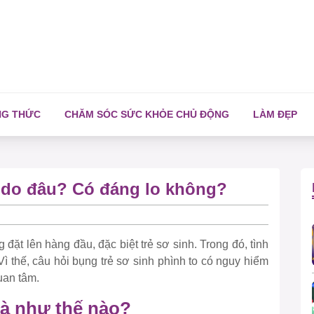
NG THỨC
CHĂM SÓC SỨC KHỎE CHỦ ĐỘNG
LÀM ĐẸP
à do đâu? Có đáng lo không?
ặt lên hàng đầu, đặc biệt trẻ sơ sinh. Trong đó, tình
Vì thế, câu hỏi bụng trẻ sơ sinh phình to có nguy hiểm
uan tâm.
là như thế nào?