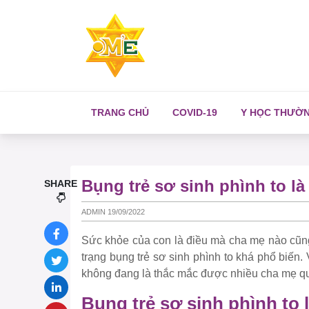
TRANG CHỦ
COVID-19
Y HỌC THƯỜ
Bụng trẻ sơ sinh phình to l
SHARE
ADMIN 19/09/2022
Sức khỏe của con là điều mà cha mẹ nào cũng đ
trạng bụng trẻ sơ sinh phình to khá phổ biến. 
không đang là thắc mắc được nhiều cha mẹ q
Bụng trẻ sơ sinh phình to 