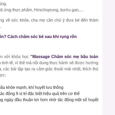
ùng.
 dị ứng thực phẩm, Hirschsprung, bướu gan,…
ờng về sức khỏe, cha mẹ cần chú ý đưa bé đến thăm
.
 rốn? Cách chăm sóc bé sau khi rụng rốn
ến với khóa học
“
Massage Chăm sóc mẹ bầu toàn
à tinh tế, vì thế mà nội dung thực hành sẽ được hướng
u
, các bài tập tạo ra cảm giác thoải mái nhất, thích thú
ược:
u khỏe mạnh, khí huyết lưu thông
ác động 9 vị trí đặc biệt hiệu quả trên cơ thể
g ngày đầu thuận lợi hơn nhờ tác động một số huyệt