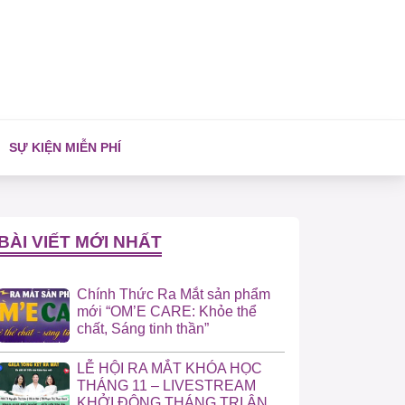
SỰ KIỆN MIỄN PHÍ
BÀI VIẾT MỚI NHẤT
Chính Thức Ra Mắt sản phẩm
mới “OM’E CARE: Khỏe thể
chất, Sáng tinh thần”
LỄ HỘI RA MẮT KHÓA HỌC
THÁNG 11 – LIVESTREAM
KHỞI ĐỘNG THÁNG TRI ÂN