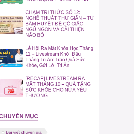
CHẠM TRI THỨC SỐ 12:
NGHỆ THUẬT THƯ GIÃN – TỰ
BẤM HUYỆT ĐỂ CÓ GIẤC
NGỦ NGON VÀ CẢI THIỆN
NÃO BỘ
Lễ Hội Ra Mắt Khóa Học Tháng
11 – Livestream Khởi Đầu
Tháng Tri Ân: Trao Quà Sức
Khỏe, Gửi Lời Tri Ân
[RECAP] LIVESTREAM RA
MẮT THÁNG 10 – QUÀ TẶNG
SỨC KHỎE CHO NỬA YÊU
THƯƠNG
CHUYÊN MỤC
Bài viết chuyên gia