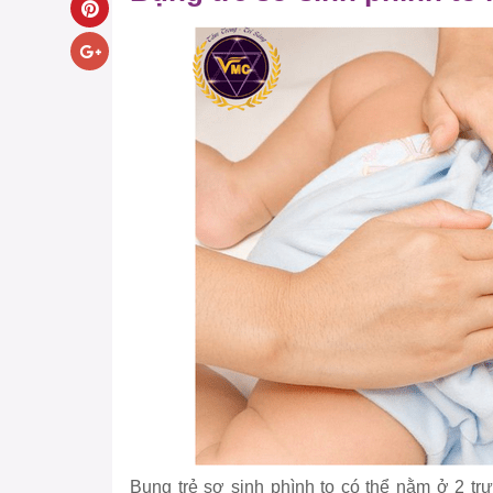
Bụng trẻ sơ sinh phình to có thể nằm ở 2 tr