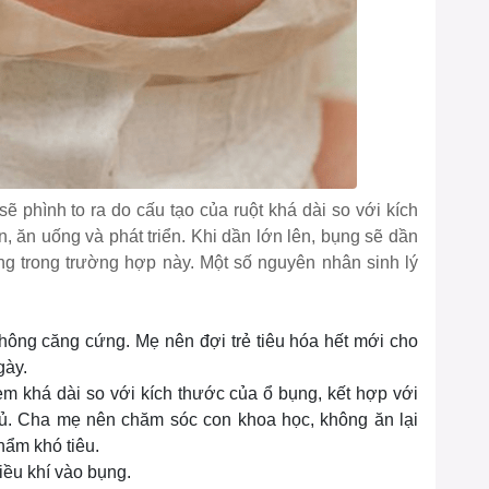
sẽ phình to ra do cấu tạo của ruột khá dài so với kích
, ăn uống và phát triển. Khi dần lớn lên, bụng sẽ dần
ng trong trường hợp này. Một số nguyên nhân sinh lý
hông căng cứng. Mẹ nên đợi trẻ tiêu hóa hết mới cho
gày.
ẻ em khá dài so với kích thước của ổ bụng, kết hợp với
đủ. Cha mẹ nên chăm sóc con khoa học, không ăn lại
hẩm khó tiêu.
iều khí vào bụng.