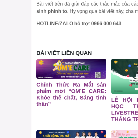
Bài viết trên đã giải đáp các thắc mắc của cá
sinh phình to
. Hy vọng qua bài viết này, cha
HOTLINE/ZALO hỗ trợ: 0966 000 643
BÀI VIẾT LIÊN QUAN
Chính Thức Ra Mắt sản
phẩm mới “OM’E CARE:
Khỏe thể chất, Sáng tinh
LỄ HỘI
thần”
HỌC T
LIVESTR
THÁNG TR