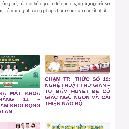
c ông bố, bà mẹ liên quan đến tình trạng
bụng trẻ sơ
 mẹ có những phương pháp chăm sóc con cái tốt nhất.
CHẠM TRI THỨC SỐ 12:
NGHỆ THUẬT THƯ GIÃN –
TỰ BẤM HUYỆT ĐỂ CÓ
 RA MẮT KHÓA
GIẤC NGỦ NGON VÀ CẢI
HÁNG 11 –
THIỆN NÃO BỘ
EAM KHỞI ĐỘNG
I ÂN