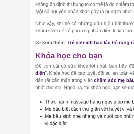
không ổn định thì bụng to có thể là do nhiễm tr
Một số nguyên nhân khác gây ra bụng to như:
Như vậy, khi trẻ có những dấu hiệu bất thư
khám sớm để có phương pháp điều trị kịp thời
>> Xem thêm:
Trẻ sơ sinh bao lâu thì rụng
Khóa học cho bạn
Để con cái có sức khỏe tốt nhất, bạn hãy đ
diện
”. Khóa học đề cao tuyệt đối sự an toàn v
dẫn rất cẩn thận trong việc
chăm sóc mẹ bầ
nhất cho mẹ. Ngoài ra, tại khóa học, bạn sẽ đ
Thực hành massage hàng ngày giúp mẹ bầ
Mẹ bầu biết cách thư giãn với huyệt vị và t
Mẹ bầu sinh nhẹ nhàng và nuôi con nhữn
vị đặc biệt.