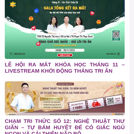
LỄ HỘI RA MẮT KHÓA HỌC THÁNG 11 –
LIVESTREAM KHỞI ĐỘNG THÁNG TRI ÂN
CHẠM TRI THỨC SỐ 12: NGHỆ THUẬT THƯ
GIÃN – TỰ BẤM HUYỆT ĐỂ CÓ GIẤC NGỦ
NGON VÀ CẢI THIỆN NÃO BỘ