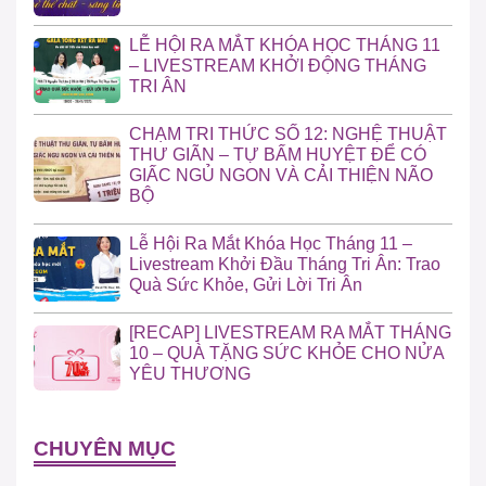
LỄ HỘI RA MẮT KHÓA HỌC THÁNG 11
– LIVESTREAM KHỞI ĐỘNG THÁNG
TRI ÂN
CHẠM TRI THỨC SỐ 12: NGHỆ THUẬT
THƯ GIÃN – TỰ BẤM HUYỆT ĐỂ CÓ
GIẤC NGỦ NGON VÀ CẢI THIỆN NÃO
BỘ
Lễ Hội Ra Mắt Khóa Học Tháng 11 –
Livestream Khởi Đầu Tháng Tri Ân: Trao
Quà Sức Khỏe, Gửi Lời Tri Ân
[RECAP] LIVESTREAM RA MẮT THÁNG
10 – QUÀ TẶNG SỨC KHỎE CHO NỬA
YÊU THƯƠNG
CHUYÊN MỤC