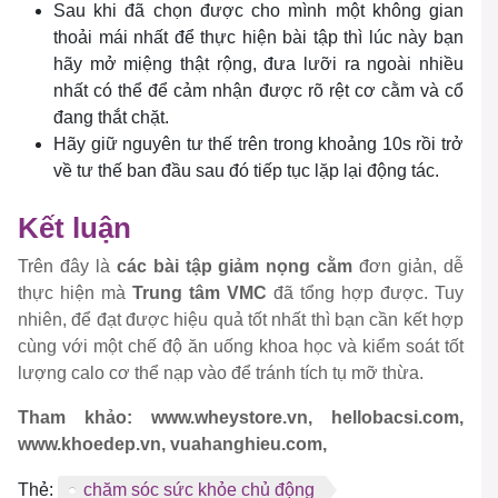
Sau khi đã chọn được cho mình một không gian
thoải mái nhất để thực hiện bài tập thì lúc này bạn
hãy mở miệng thật rộng, đưa lưỡi ra ngoài nhiều
nhất có thể để cảm nhận được rõ rệt cơ cằm và cổ
đang thắt chặt.
Hãy giữ nguyên tư thế trên trong khoảng 10s rồi trở
về tư thế ban đầu sau đó tiếp tục lặp lại động tác.
Kết luận
Trên đây là
các bài tập giảm nọng cằm
đơn giản, dễ
thực hiện mà
Trung tâm VMC
đã tổng hợp được. Tuy
nhiên, để đạt được hiệu quả tốt nhất thì bạn cần kết hợp
cùng với một chế độ ăn uống khoa học và kiểm soát tốt
lượng calo cơ thể nạp vào để tránh tích tụ mỡ thừa.
Tham khảo: www.wheystore.vn, hellobacsi.com,
www.khoedep.vn, vuahanghieu.com,
Thẻ:
chăm sóc sức khỏe chủ động