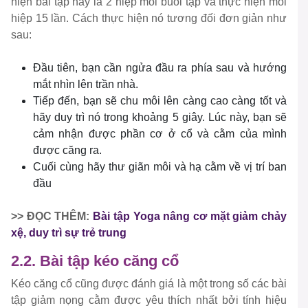
hiện bài tập này là 2 hiệp mỗi buổi tập và thực hiện mỗi
hiệp 15 lần. Cách thực hiện nó tương đối đơn giản như
sau:
Đầu tiên, bạn cần ngửa đầu ra phía sau và hướng
mắt nhìn lên trần nhà.
Tiếp đến, bạn sẽ chu môi lên càng cao càng tốt và
hãy duy trì nó trong khoảng 5 giây. Lúc này, bạn sẽ
cảm nhận được phần cơ ở cổ và cằm của mình
được căng ra.
Cuối cùng hãy thư giãn môi và hạ cằm về vị trí ban
đầu
>> ĐỌC THÊM:
Bài tập Yoga nâng cơ mặt giảm chảy
xệ, duy trì sự trẻ trung
2.2. Bài tập kéo căng cổ
Kéo căng cổ cũng được đánh giá là một trong số các bài
tập giảm nọng cằm được yêu thích nhất bởi tính hiệu