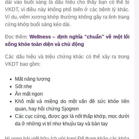
dài vào buổi sáng là dấu hiệu cho thấy bạn có thể bị
VKDT, vì điều này không phổ biến ở các bệnh lý khác.
Ví dụ, viêm xương khớp thường không gây ra tình trạng
cứng khớp buổi sáng kéo dài.
Đọc thêm:
Wellness – định nghĩa “chuẩn” về một lối
sống khỏe toàn diện và chủ động
Các dấu hiệu và triệu chứng khác có thể xảy ra trong
VKDT bao gồm:
Mất năng lượng
Sốt nhẹ
Ăn mất ngon
Khô mắt và miệng do một vấn đề sức khỏe liên
quan, hay hội chứng Sjogren
Các cục cứng, được gọi là nốt thấp khớp, mọc dưới
da ở những vị trí như khuỷu tay và bàn tay
Hi vọng bài viết hữu ích với bạn! Để tham khảo các khóa