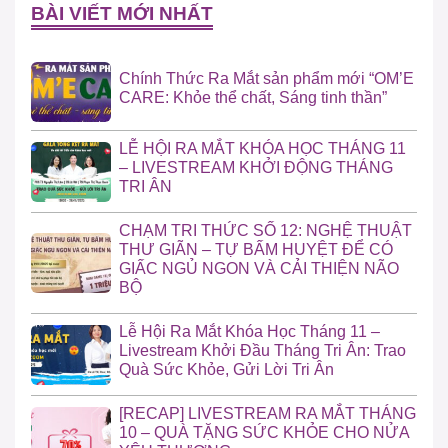
BÀI VIẾT MỚI NHẤT
Chính Thức Ra Mắt sản phẩm mới “OM’E
CARE: Khỏe thể chất, Sáng tinh thần”
LỄ HỘI RA MẮT KHÓA HỌC THÁNG 11
– LIVESTREAM KHỞI ĐỘNG THÁNG
TRI ÂN
CHẠM TRI THỨC SỐ 12: NGHỆ THUẬT
THƯ GIÃN – TỰ BẤM HUYỆT ĐỂ CÓ
GIẤC NGỦ NGON VÀ CẢI THIỆN NÃO
BỘ
Lễ Hội Ra Mắt Khóa Học Tháng 11 –
Livestream Khởi Đầu Tháng Tri Ân: Trao
Quà Sức Khỏe, Gửi Lời Tri Ân
[RECAP] LIVESTREAM RA MẮT THÁNG
10 – QUÀ TẶNG SỨC KHỎE CHO NỬA