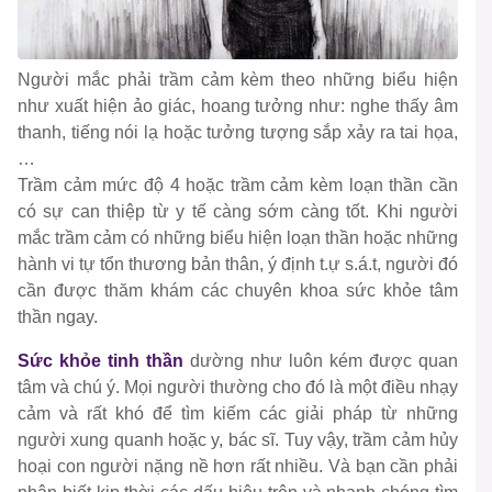
Người mắc phải trầm cảm kèm theo những biểu hiện
như xuất hiện ảo giác, hoang tưởng như: nghe thấy âm
thanh, tiếng nói lạ hoặc tưởng tượng sắp xảy ra tai họa,
…
Trầm cảm mức độ 4 hoặc trầm cảm kèm loạn thần cần
có sự can thiệp từ y tế càng sớm càng tốt. Khi người
mắc trầm cảm có những biểu hiện loạn thần hoặc những
hành vi tự tổn thương bản thân, ý định t.ự s.á.t, người đó
cần được thăm khám các chuyên khoa sức khỏe tâm
thần ngay.
Sức khỏe tinh thần
dường như luôn kém được quan
tâm và chú ý. Mọi người thường cho đó là một điều nhạy
cảm và rất khó để tìm kiếm các giải pháp từ những
người xung quanh hoặc y, bác sĩ. Tuy vậy, trầm cảm hủy
hoại con người nặng nề hơn rất nhiều. Và bạn cần phải