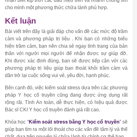
nhận biết kịp thời các dấu hiệu trên và nhanh chóng tìm
cho mình một phương thức chữa lành phù hợp.
Kết luận
Bài viết trên đây là giải đáp cho vấn đề các mức độ trầm
cảm và phương pháp trị liệu . Khi bạn có những biểu
hiện trầm cảm, bạn nên chia sẻ ngay tình trạng của bản
thân với người mọi người để nhận được sự giúp đỡ.
Khi được xác định đúng, bạn sẽ được tiếp cận với các
phương pháp trị liệu giúp bạn thoát khỏi trầm cảm và
dần trở lại cuộc sống vui vẻ, yêu đời, hạnh phúc.
Bên cạnh đó, việc kiểm soát stress dựa trên các phương
pháp Y học cổ truyền cũng đang được ứng dụng rất
rộng rãi. Tính An toàn, dễ thực hiện, có hiệu quả được
Bác sĩ CKI Y học cổ truyền đánh giá rất cao.
Khóa học “
Kiểm soát stress bằng Y học cổ truyền
” sẽ
giúp bạn tìm ra một lối thoát cho các vấn đề tâm lý và thể
chất, dựa trên nguyên lý chữa lành từ chính cơ thể bạn.