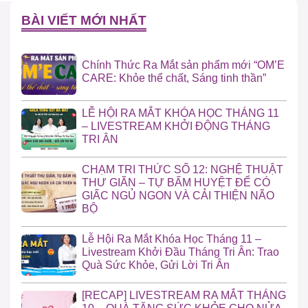
BÀI VIẾT MỚI NHẤT
Chính Thức Ra Mắt sản phẩm mới “OM’E
CARE: Khỏe thể chất, Sáng tinh thần”
LỄ HỘI RA MẮT KHÓA HỌC THÁNG 11
– LIVESTREAM KHỞI ĐỘNG THÁNG
TRI ÂN
CHẠM TRI THỨC SỐ 12: NGHỆ THUẬT
THƯ GIÃN – TỰ BẤM HUYỆT ĐỂ CÓ
GIẤC NGỦ NGON VÀ CẢI THIỆN NÃO
BỘ
Lễ Hội Ra Mắt Khóa Học Tháng 11 –
Livestream Khởi Đầu Tháng Tri Ân: Trao
Quà Sức Khỏe, Gửi Lời Tri Ân
[RECAP] LIVESTREAM RA MẮT THÁNG