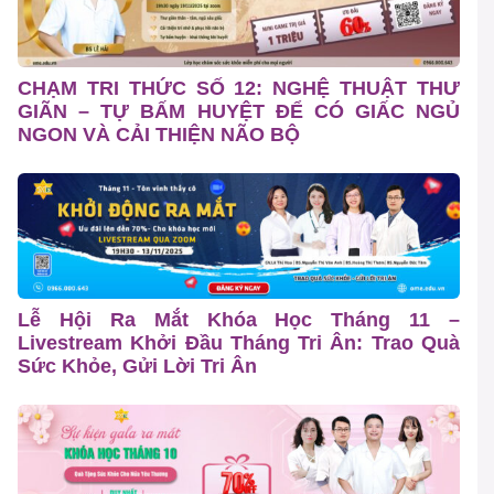
CHẠM TRI THỨC SỐ 12: NGHỆ THUẬT THƯ
GIÃN – TỰ BẤM HUYỆT ĐỂ CÓ GIẤC NGỦ
NGON VÀ CẢI THIỆN NÃO BỘ
Lễ Hội Ra Mắt Khóa Học Tháng 11 –
Livestream Khởi Đầu Tháng Tri Ân: Trao Quà
Sức Khỏe, Gửi Lời Tri Ân