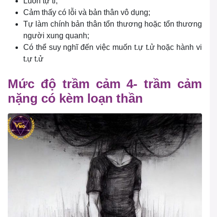
Luôn tự ti;
Cảm thấy có lỗi và bản thân vô dụng;
Tự làm chính bản thân tổn thương hoặc tổn thương
người xung quanh;
Có thể suy nghĩ đến việc muốn t.ự t.ử hoặc hành vi
t.ự t.ử
Mức độ trầm cảm 4- trầm cảm
nặng có kèm loạn thần