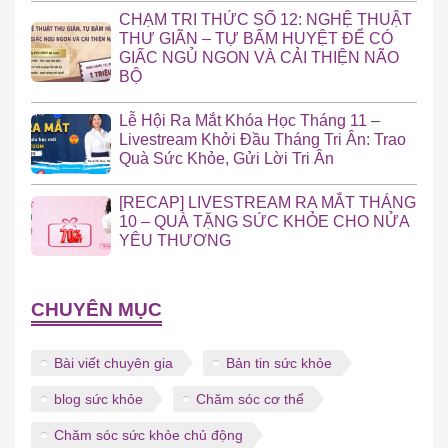
CHẠM TRI THỨC SỐ 12: NGHỆ THUẬT
THƯ GIÃN – TỰ BẤM HUYỆT ĐỂ CÓ
GIẤC NGỦ NGON VÀ CẢI THIỆN NÃO
BỘ
Lễ Hội Ra Mắt Khóa Học Tháng 11 –
Livestream Khởi Đầu Tháng Tri Ân: Trao
Quà Sức Khỏe, Gửi Lời Tri Ân
[RECAP] LIVESTREAM RA MẮT THÁNG
10 – QUÀ TẶNG SỨC KHỎE CHO NỬA
YÊU THƯƠNG
CHUYÊN MỤC
Bài viết chuyên gia
Bản tin sức khỏe
blog sức khỏe
Chăm sóc cơ thể
Chăm sóc sức khỏe chủ động