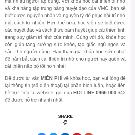
mà nhiều người áp dụng. Với khóa học cải thiện trí nhớ
và khả năng tập trung bằng huyệt đạo của VMC, bạn sẽ
biết được nguyên nhân và nguyên lý để phục hồi trí nhớ
một cách tự nhiên. Hơn thế nữa, học viên sẽ biết được
các huyệt đạo và cách thức bấm huyệt giúp cải thiện tình
trạng suy giảm trí nhớ của mình. Cùng với đó, khóa học
còn giúp tăng cường sức khỏe, tạo giấc ngủ ngon và
sâu cho người dùng. Hãy tham gia khóa học sớm nhất
để nắm bắt cách cải thiện trí nhớ cho người hay quên và
cải thiện não bộ tốt hơn nhé!
Để được tư vấn
MIỄN PHÍ
về khóa học, bạn vui lòng để
lại thông tin (số điện thoại) tại phần bình luận, hoặc liên
hệ trực tiếp tại website, gọi qua
HOTLINE 0966 000
643
để được hỗ trợ nhanh nhất
SHARE