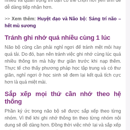
nhiều và quan trọng thì bạn có thể chọn nơi yên tĩnh để
dễ dàng tiếp nhận hơn.
>>
Xem thêm:
Huyệt đạo và Não bộ: Sáng trí não –
hết mù sương
Tránh ghi nhớ quá nhiều cùng 1 lúc
Não bộ cũng cần phải nghỉ ngơi để tránh mệt mỏi hay
quá tải. Do đó, bạn nên tránh việc ghi nhớ cùng lúc quá
nhiều thông tin mà hãy thư giãn trước khi nạp thêm.
Thực tế cho thấy phương pháp học tập trung và có thư
giãn, nghỉ ngơi ở học sinh sẽ đem lại kết quả tích cực
hơn là quá miệt mài.
Sắp xếp mọi thứ cần nhớ theo hệ
thống
Phần ký ức trong não bộ sẽ được sắp xếp theo từng
nhóm. Vì thế khi ghi nhớ thông tin theo từng nhóm nội
dung sẽ dễ dàng hơn. Đồng thời việc nhớ lại và sắp xếp