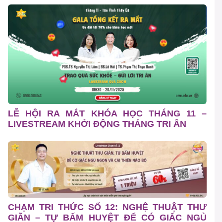
LỄ HỘI RA MẮT KHÓA HỌC THÁNG 11 –
LIVESTREAM KHỞI ĐỘNG THÁNG TRI ÂN
CHẠM TRI THỨC SỐ 12: NGHỆ THUẬT THƯ
GIÃN – TỰ BẤM HUYỆT ĐỂ CÓ GIẤC NGỦ