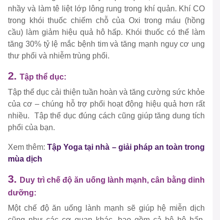
nhầy và làm tê liệt lớp lông rung trong khí quản. Khí CO
trong khói thuốc chiếm chỗ của Oxi trong máu (hồng
cầu) làm giảm hiệu quả hô hấp. Khói thuốc có thể làm
tăng 30% tỷ lệ mắc bệnh tim và tăng mạnh nguy cơ ung
thư phổi và nhiễm trùng phổi.
2.
Tập thể dục:
Tập thể dục cải thiện tuần hoàn và tăng cường sức khỏe
của cơ – chúng hỗ trợ phổi hoạt động hiệu quả hơn rất
nhiều. Tập thể dục đúng cách cũng giúp tăng dung tích
phổi của bạn.
Xem thêm:
Tập Yoga tại nhà – giải pháp an toàn trong
mùa dịch
3.
Duy trì chế độ ăn uống lành mạnh, cân bằng dinh
dưỡng:
Một chế độ ăn uống lành mạnh sẽ giúp hệ miễn dịch
cũng như các cơ quan khác, bao gồm cả hệ hô hấp.