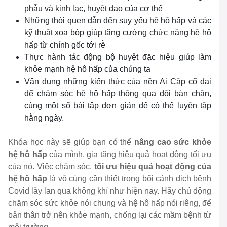
phẫu và kinh lạc, huyệt đạo của cơ thể
Những thói quen dẫn đến suy yếu hệ hô hấp và các
kỹ thuật xoa bóp giúp tăng cường chức năng hệ hô
hấp từ chính gốc tới rễ
Thực hành tác động bộ huyệt đặc hiệu giúp làm
khỏe mạnh hệ hô hấp của chúng ta
Vận dụng những kiến thức của nền Ai Cập cổ đại
để chăm sóc hệ hô hấp thông qua đôi bàn chân,
cùng một số bài tập đơn giản để có thể luyện tập
hằng ngày.
Khóa học này sẽ giúp bạn có thể
nâng cao sức khỏe
hệ hô hấp
của mình, gia tăng hiệu quả hoạt động tối ưu
của nó. Việc chăm sóc,
tối ưu hiệu quả hoạt động của
hệ hô hấp
là vô cùng cần thiết trong bối cảnh dịch bệnh
Covid lây lan qua không khí như hiện nay. Hãy chủ động
chăm sóc sức khỏe nói chung và hệ hô hấp nói riêng, để
bản thân trở nên khỏe mạnh, chống lại các mầm bệnh từ