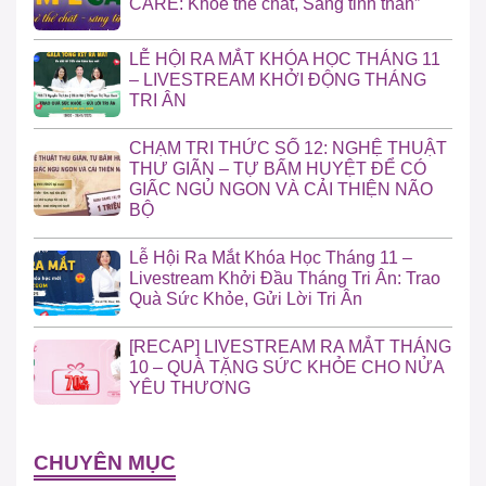
CARE: Khỏe thể chất, Sáng tinh thần”
LỄ HỘI RA MẮT KHÓA HỌC THÁNG 11
– LIVESTREAM KHỞI ĐỘNG THÁNG
TRI ÂN
CHẠM TRI THỨC SỐ 12: NGHỆ THUẬT
THƯ GIÃN – TỰ BẤM HUYỆT ĐỂ CÓ
GIẤC NGỦ NGON VÀ CẢI THIỆN NÃO
BỘ
Lễ Hội Ra Mắt Khóa Học Tháng 11 –
Livestream Khởi Đầu Tháng Tri Ân: Trao
Quà Sức Khỏe, Gửi Lời Tri Ân
[RECAP] LIVESTREAM RA MẮT THÁNG
10 – QUÀ TẶNG SỨC KHỎE CHO NỬA
YÊU THƯƠNG
CHUYÊN MỤC