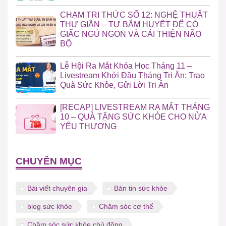
CHẠM TRI THỨC SỐ 12: NGHỆ THUẬT
THƯ GIÃN – TỰ BẤM HUYỆT ĐỂ CÓ
GIẤC NGỦ NGON VÀ CẢI THIỆN NÃO
BỘ
Lễ Hội Ra Mắt Khóa Học Tháng 11 –
Livestream Khởi Đầu Tháng Tri Ân: Trao
Quà Sức Khỏe, Gửi Lời Tri Ân
[RECAP] LIVESTREAM RA MẮT THÁNG
10 – QUÀ TẶNG SỨC KHỎE CHO NỬA
YÊU THƯƠNG
CHUYÊN MỤC
Bài viết chuyên gia
Bản tin sức khỏe
blog sức khỏe
Chăm sóc cơ thể
Chăm sóc sức khỏe chủ động