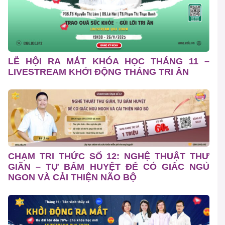
LỄ HỘI RA MẮT KHÓA HỌC THÁNG 11 –
LIVESTREAM KHỞI ĐỘNG THÁNG TRI ÂN
CHẠM TRI THỨC SỐ 12: NGHỆ THUẬT THƯ
GIÃN – TỰ BẤM HUYỆT ĐỂ CÓ GIẤC NGỦ
NGON VÀ CẢI THIỆN NÃO BỘ