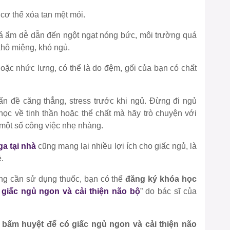
cơ thể xóa tan mệt mỏi.
á ẩm dễ dẫn đến ngột ngạt nóng bức, môi trường quá
khô miệng, khó ngủ.
oặc nhức lưng, có thể là do đệm, gối của bạn có chất
n đề căng thẳng, stress trước khi ngủ. Đừng đi ngủ
học về tinh thần hoặc thể chất mà hãy trò chuyện với
 một số công việc nhẹ nhàng.
ga tại nhà
cũng mang lại nhiều lợi ích cho giấc ngủ, là
.
ng cần sử dụng thuốc, bạn có thể
đăng ký khóa học
 giấc ngủ ngon và cải thiện não bộ
” do bác sĩ của
ự bấm huyệt để có giấc ngủ ngon và cải thiện não