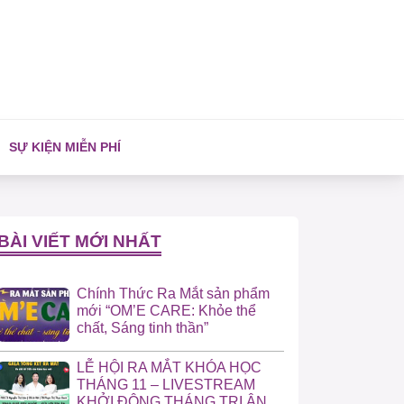
SỰ KIỆN MIỄN PHÍ
BÀI VIẾT MỚI NHẤT
Chính Thức Ra Mắt sản phẩm
mới “OM’E CARE: Khỏe thể
chất, Sáng tinh thần”
LỄ HỘI RA MẮT KHÓA HỌC
THÁNG 11 – LIVESTREAM
KHỞI ĐỘNG THÁNG TRI ÂN