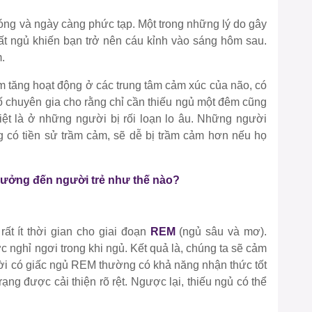
óng và ngày càng phức tạp. Một trong những lý do gây
mất ngủ khiến bạn trở nên cáu kỉnh vào sáng hôm sau.
.
àm tăng hoạt động ở các trung tâm cảm xúc của não, có
ố chuyên gia cho rằng chỉ cần thiếu ngủ một đêm cũng
iệt là ở những người bị rối loạn lo âu. Những người
g có tiền sử trầm cảm, sẽ dễ bị trầm cảm hơn nếu họ
ưởng đến người trẻ như thế nào?
ất ít thời gian cho giai đoạn
REM
(ngủ sâu và mơ).
ợc nghỉ ngơi trong khi ngủ. Kết quả là, chúng ta sẽ cảm
ười có giấc ngủ REM thường có khả năng nhận thức tốt
ng được cải thiện rõ rệt. Ngược lại, thiếu ngủ có thể