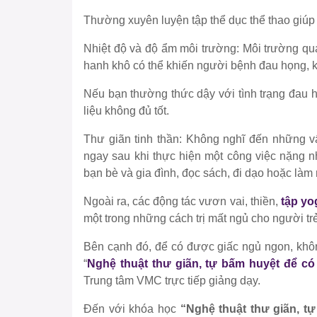
Thường xuyên luyện tập thể dục thể thao giúp 
Nhiệt độ và độ ẩm môi trường: Môi trường qu
hanh khô có thể khiến người bệnh đau họng, 
Nếu bạn thường thức dậy với tình trạng đau h
liệu không đủ tốt.
Thư giãn tinh thần: Không nghĩ đến những vấ
ngay sau khi thực hiện một công việc nặng n
bạn bè và gia đình, đọc sách, đi dạo hoặc làm
Ngoài ra, các động tác vươn vai, thiền,
tập yo
một trong những cách trị mất ngủ cho người trẻ
Bên cạnh đó, để có được giấc ngủ ngon, khô
“
Nghệ thuật thư giãn, tự bấm huyệt để có
Trung tâm VMC trực tiếp giảng dạy.
Đến với khóa học
“Nghệ thuật thư giãn, t