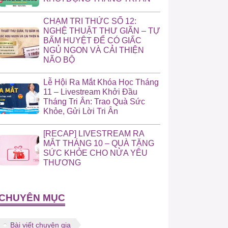
CHẠM TRI THỨC SỐ 12:
NGHỆ THUẬT THƯ GIÃN – TỰ
BẤM HUYỆT ĐỂ CÓ GIẤC
NGỦ NGON VÀ CẢI THIỆN
NÃO BỘ
Lễ Hội Ra Mắt Khóa Học Tháng
11 – Livestream Khởi Đầu
Tháng Tri Ân: Trao Quà Sức
Khỏe, Gửi Lời Tri Ân
[RECAP] LIVESTREAM RA
MẮT THÁNG 10 – QUÀ TẶNG
SỨC KHỎE CHO NỬA YÊU
THƯƠNG
CHUYÊN MỤC
Bài viết chuyên gia