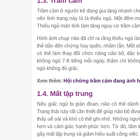
1.3. Trầm cảm
Trầm cảm ở người trẻ đang gia tăng nhanh ch
nên tình trạng này là là thiếu ngủ. Một đêm 
Thiếu ngủ mãn tính làm tăng nguy cơ trầm cảm
Hình ảnh chụp não đã chỉ ra rằng thiếu ngủ l
thể dẫn đến chứng hay quên, nhầm lẫn. Một s
có thể làm thay đổi chức năng não bộ, đặc b
không ngủ 7-8 tiếng mỗi ngày, thậm chí khôn
ngủ không đủ giấc.
Xem thêm:
Hội chứng trầm cảm đang ảnh h
1.4. Mất tập trung
Nếu giấc ngủ bị gián đoạn, não có thể dành r
Trạng thái này rất cần thiết để giúp não bộ đư
thấy uể oải và khó có thể ghi nhớ. Những ng
hơn và cảm giác hạnh phúc hơn. Từ đó, tâm trạ
gây mất tập trung và giảm hiệu suất công việc.