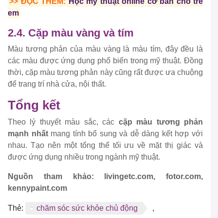
>> ĐỌC THÊM:
Học mỹ thuật online cơ bản cho trẻ
em
2.4. Cặp màu vàng và tím
Màu tương phản của màu vàng là màu tím, đây đều là
các màu được ứng dụng phổ biến trong mỹ thuật. Đồng
thời, cặp màu tương phản này cũng rất được ưa chuộng
để trang trí nhà cửa, nội thất.
Tổng kết
Theo lý thuyết màu sắc, các
cặp màu tương phản
mạnh nhất
mang tính bổ sung và dễ dàng kết hợp với
nhau. Tạo nên một tổng thể tối ưu về mặt thị giác và
được ứng dụng nhiều trong ngành mỹ thuật.
Nguồn tham khảo: livingetc.com, fotor.com,
kennypaint.com
Thẻ:
chăm sóc sức khỏe chủ động
,