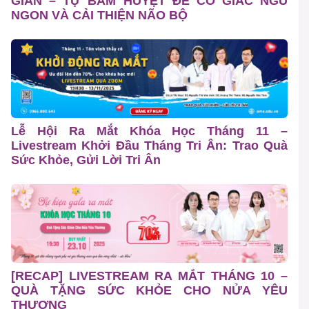
GIÃN – TỰ BẤM HUYỆT ĐỂ CÓ GIẤC NGỦ
NGON VÀ CẢI THIỆN NÃO BỘ
Lễ Hội Ra Mắt Khóa Học Tháng 11 –
Livestream Khởi Đầu Tháng Tri Ân: Trao Quà
Sức Khỏe, Gửi Lời Tri Ân
[RECAP] LIVESTREAM RA MẮT THÁNG 10 –
QUÀ TẶNG SỨC KHỎE CHO NỬA YÊU
THƯƠNG