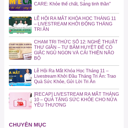
CARE: Khỏe thể chất, Sáng tinh thần”
LỄ HỘI RA MẮT KHÓA HỌC THÁNG 11
– LIVESTREAM KHỞI ĐỘNG THÁNG
TRI ÂN
CHẠM TRI THỨC SỐ 12: NGHỆ THUẬT
THƯ GIÃN – TỰ BẤM HUYỆT ĐỂ CÓ
GIẤC NGỦ NGON VÀ CẢI THIỆN NÃO
BỘ
Lễ Hội Ra Mắt Khóa Học Tháng 11 –
Livestream Khởi Đầu Tháng Tri Ân: Trao
Quà Sức Khỏe, Gửi Lời Tri Ân
[RECAP] LIVESTREAM RA MẮT THÁNG
10 – QUÀ TẶNG SỨC KHỎE CHO NỬA
YÊU THƯƠNG
CHUYÊN MỤC