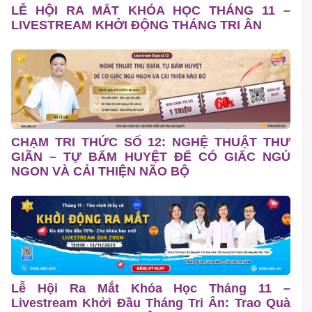
LỄ HỘI RA MẮT KHÓA HỌC THÁNG 11 –
LIVESTREAM KHỞI ĐỘNG THÁNG TRI ÂN
CHẠM TRI THỨC SỐ 12: NGHỆ THUẬT THƯ
GIÃN – TỰ BẤM HUYỆT ĐỂ CÓ GIẤC NGỦ
NGON VÀ CẢI THIỆN NÃO BỘ
Lễ Hội Ra Mắt Khóa Học Tháng 11 –
Livestream Khởi Đầu Tháng Tri Ân: Trao Quà