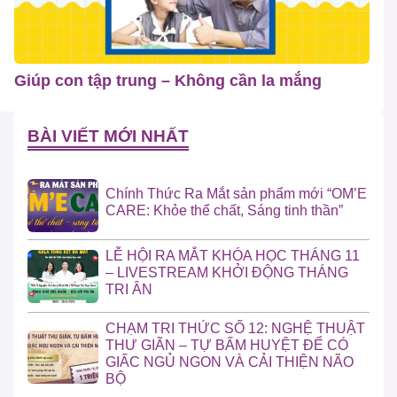
Giúp con tập trung – Không cần la mắng
BÀI VIẾT MỚI NHẤT
Chính Thức Ra Mắt sản phẩm mới “OM’E
CARE: Khỏe thể chất, Sáng tinh thần”
LỄ HỘI RA MẮT KHÓA HỌC THÁNG 11
– LIVESTREAM KHỞI ĐỘNG THÁNG
TRI ÂN
CHẠM TRI THỨC SỐ 12: NGHỆ THUẬT
THƯ GIÃN – TỰ BẤM HUYỆT ĐỂ CÓ
GIẤC NGỦ NGON VÀ CẢI THIỆN NÃO
BỘ