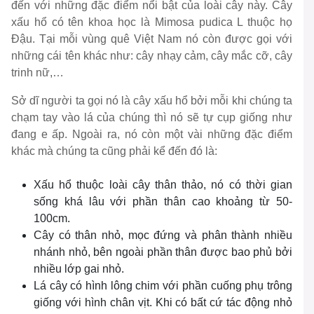
đến với những đặc điểm nổi bật của loài cây này. Cây
xấu hổ có tên khoa học là Mimosa pudica L thuộc họ
Đậu. Tại mỗi vùng quê Việt Nam nó còn được gọi với
những cái tên khác như: cây nhạy cảm, cây mắc cỡ, cây
trinh nữ,…
Sở dĩ người ta gọi nó là cây xấu hổ bởi mỗi khi chúng ta
chạm tay vào lá của chúng thì nó sẽ tự cụp giống như
đang e ấp. Ngoài ra, nó còn một vài những đặc điểm
khác mà chúng ta cũng phải kể đến đó là:
Xấu hổ thuộc loài cây thân thảo, nó có thời gian
sống khá lâu với phần thân cao khoảng từ 50-
100cm.
Cây có thân nhỏ, mọc đứng và phân thành nhiều
nhánh nhỏ, bên ngoài phần thân được bao phủ bởi
nhiều lớp gai nhỏ.
Lá cây có hình lông chim với phần cuống phụ trông
giống với hình chân vịt. Khi có bất cứ tác động nhỏ