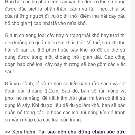
Hầu hết các bộ phận trên cây xấu hổ đều có thể sử dụng
được đặc biệt là phần thân, cành và lá. Theo chia sẻ
của những người đi trước thì thời điểm thu hái cây xấu
hổ cho giá trị cao nhất là vào mùa khô.
Giá trị có trong loài cây này ở trạng thái khô hay tươi thì
đều không có quá nhiều sự khác biệt. Vì thế, sau khi thu
hái về bạn có thể phơi hoặc sấy khô nó để có thể sử
dụng được trong một khoảng thời gian dài. Các công
đoạn bào chế loại cây này thường sẽ bao gồm các việc
sau:
Đối với cành, lá và rễ bạn sẽ tiến hành rửa sạch và cắt
đoạn dài khoảng 1-2cm. Sau đó, bạn sẽ rải mỏng và
phơi nó ra nắng, để tiết kiệm thời gian thì bạn có thể sử
dụng lò sấy. Khi dược liệu đã được làm khô, bạn sẽ bảo
quản nó trong các lọ hoặc các loại túi bóng kín để tránh
sự xâm nhập của các loài côn trùng.
>> Xem thêm:
Tại sao nên chủ động chăm sóc sức