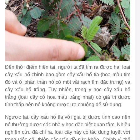
Đến thời điểm hiện tại, người ta đã tìm ra được hai loại
cây xấu hổ chính bao gồm cây xấu hổ tía (hoa màu tím
đỏ và ở phần thân nó có một vài rạch tím đặc trưng) và
cây xấu hổ trắng. Tuy nhiên, trong y học cây xấu hổ
trắng (loại cây có hoa màu trắng nhạt) có giá trị dược
tính thấp nên nó không được ưa chuộng để sử dụng.
Ngược lại, cây xấu hổ tía với giá trị dược tính cao nên
nó thường được các nhà y học đặc biệt quan tâm. Nhiều
nghiên cứu đã chỉ ra, loại cây này có tác dụng tuyệt vời
trong việc cải thiện các vấn đề sức khỏe. Chính vì thế