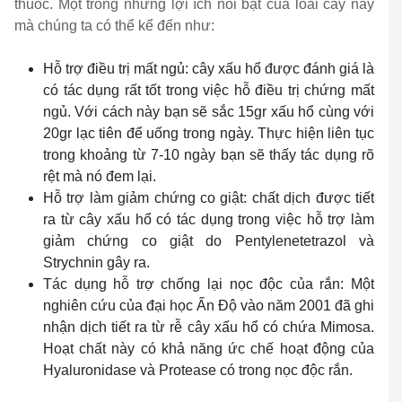
thuốc. Một trong những lợi ích nổi bật của loài cây này
mà chúng ta có thể kể đến như:
Hỗ trợ điều trị mất ngủ: cây xấu hổ được đánh giá là
có tác dụng rất tốt trong việc hỗ điều trị chứng mất
ngủ. Với cách này bạn sẽ sắc 15gr xấu hổ cùng với
20gr lạc tiên để uống trong ngày. Thực hiện liên tục
trong khoảng từ 7-10 ngày bạn sẽ thấy tác dụng rõ
rệt mà nó đem lại.
Hỗ trợ làm giảm chứng co giật: chất dịch được tiết
ra từ cây xấu hổ có tác dụng trong việc hỗ trợ làm
giảm chứng co giật do Pentylenetetrazol và
Strychnin gây ra.
Tác dụng hỗ trợ chống lại nọc độc của rắn: Một
nghiên cứu của đại học Ấn Độ vào năm 2001 đã ghi
nhận dịch tiết ra từ rễ cây xấu hổ có chứa Mimosa.
Hoạt chất này có khả năng ức chế hoạt động của
Hyaluronidase và Protease có trong nọc độc rắn.