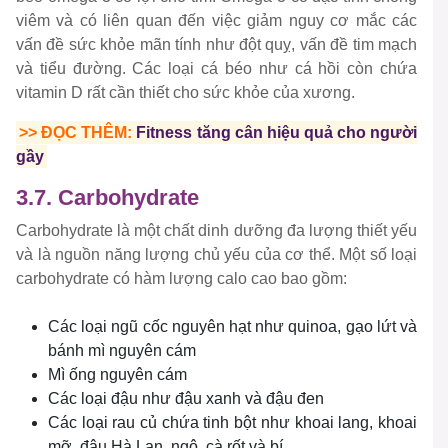
viêm và có liên quan đến việc giảm nguy cơ mắc các
vấn đề sức khỏe mãn tính như đột quỵ, vấn đề tim mạch
và tiểu đường. Các loại cá béo như cá hồi còn chứa
vitamin D rất cần thiết cho sức khỏe của xương.
>> ĐỌC THÊM:
Fitness tăng cân hiệu quả cho người
gầy
3.7. Carbohydrate
Carbohydrate là một chất dinh dưỡng đa lượng thiết yếu
và là nguồn năng lượng chủ yếu của cơ thể. Một số loại
carbohydrate có hàm lượng calo cao bao gồm:
Các loại ngũ cốc nguyên hạt như quinoa, gạo lứt và
bánh mì nguyên cám
Mì ống nguyên cám
Các loại đậu như đậu xanh và đậu đen
Các loại rau củ chứa tinh bột như khoai lang, khoai
mỡ, đậu Hà Lan, ngô, cà rốt và bí