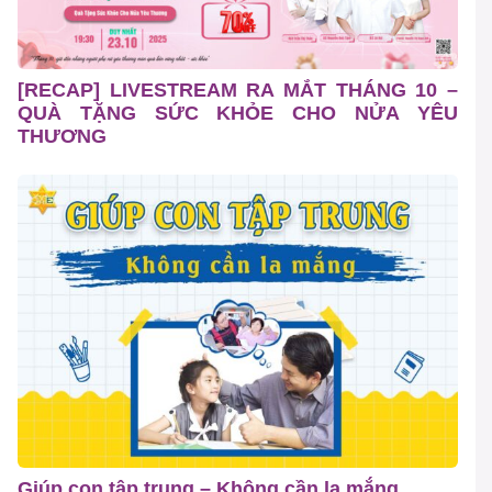
[RECAP] LIVESTREAM RA MẮT THÁNG 10 –
QUÀ TẶNG SỨC KHỎE CHO NỬA YÊU
THƯƠNG
Giúp con tập trung – Không cần la mắng