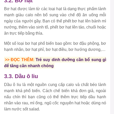
3.2. Bơ hạt
Bơ hạt được làm từ các loại hạt là dạng thực phẩm lành
mạnh giàu calo nên bổ sung vào chế độ ăn uống mỗi
ngày của người gầy. Bạn có thể phết bơ hạt lên bánh mì
nướng, thêm vào sinh tố, phết bơ hạt lên táo, chuối hoặc
ăn trực tiếp bằng thìa.
Một số loại bơ hạt phổ biến bao gồm: bơ đậu phộng, bơ
hạnh nhân, bơ hạt phỉ, bơ hạt điều, bơ hướng dương,…
>> ĐỌC THÊM:
Trẻ suy dinh dưỡng cần bổ sung gì
để tăng cân nhanh chóng
3.3. Dầu ô liu
Dầu ô liu là một nguồn cung cấp calo và chất béo lành
mạnh khá phổ biến. Cách chế biến khá đơn giả, ngoài
nấu chín thì bạn cũng có thể thêm trực tiếp dầu hạnh
nhân vào rau, mì ống, ngũ cốc nguyên hạt hoặc dùng nó
làm nước sốt salad.