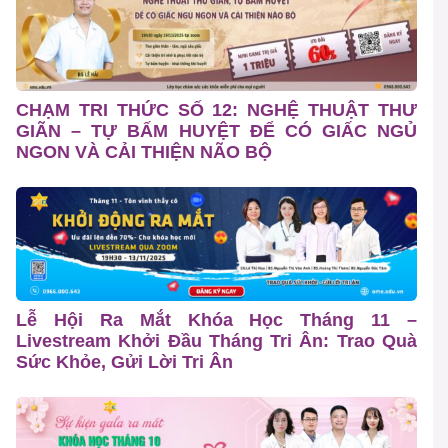
CHẠM TRI THỨC SỐ 12: NGHỆ THUẬT THƯ
GIÃN – TỰ BẤM HUYỆT ĐỂ CÓ GIẤC NGỦ
NGON VÀ CẢI THIỆN NÃO BỘ
Lễ Hội Ra Mắt Khóa Học Tháng 11 –
Livestream Khởi Đầu Tháng Tri Ân: Trao Quà
Sức Khỏe, Gửi Lời Tri Ân