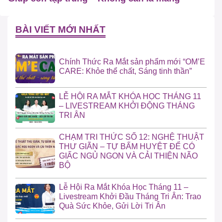
BÀI VIẾT MỚI NHẤT
Chính Thức Ra Mắt sản phẩm mới “OM’E
CARE: Khỏe thể chất, Sáng tinh thần”
LỄ HỘI RA MẮT KHÓA HỌC THÁNG 11
– LIVESTREAM KHỞI ĐỘNG THÁNG
TRI ÂN
CHẠM TRI THỨC SỐ 12: NGHỆ THUẬT
THƯ GIÃN – TỰ BẤM HUYỆT ĐỂ CÓ
GIẤC NGỦ NGON VÀ CẢI THIỆN NÃO
BỘ
Lễ Hội Ra Mắt Khóa Học Tháng 11 –
Livestream Khởi Đầu Tháng Tri Ân: Trao
Quà Sức Khỏe, Gửi Lời Tri Ân