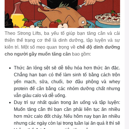
Theo Strong Lifts, ba yếu tố giúp bạn tăng cân và cải
thiện thể trạng cơ thể là dinh dưỡng, tập luyện và sự
kiên trì. Một số mẹo quan trọng về
chế độ dinh dưỡng
cho người gầy muốn tăng cân
bao gồm:
Thức ăn lỏng sệt sẽ dễ tiêu hóa hơn thức ăn đặc.
Chẳng hạn bạn có thể làm sinh tố bằng cách trộn
yến mạch, sữa, chuối, bơ đậu phộng và whey
protein để cân bằng các nhóm dưỡng chất nhưng
vẫn giàu calo và dễ uống.
Duy trì sự nhất quán trong ăn uống và tập luyện:
Muốn tăng cân thì bạn cần phải liên tục ăn nhiều
hơn mức calo đốt cháy. Nếu hôm nay bạn ăn nhiều
nhưng các ngày còn lại trong tuần lại ăn quá ít thì sẽ