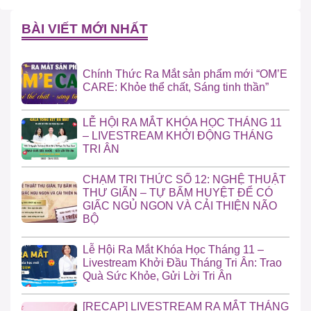
BÀI VIẾT MỚI NHẤT
Chính Thức Ra Mắt sản phẩm mới “OM’E
CARE: Khỏe thể chất, Sáng tinh thần”
LỄ HỘI RA MẮT KHÓA HỌC THÁNG 11
– LIVESTREAM KHỞI ĐỘNG THÁNG
TRI ÂN
CHẠM TRI THỨC SỐ 12: NGHỆ THUẬT
THƯ GIÃN – TỰ BẤM HUYỆT ĐỂ CÓ
GIẤC NGỦ NGON VÀ CẢI THIỆN NÃO
BỘ
Lễ Hội Ra Mắt Khóa Học Tháng 11 –
Livestream Khởi Đầu Tháng Tri Ân: Trao
Quà Sức Khỏe, Gửi Lời Tri Ân
[RECAP] LIVESTREAM RA MẮT THÁNG