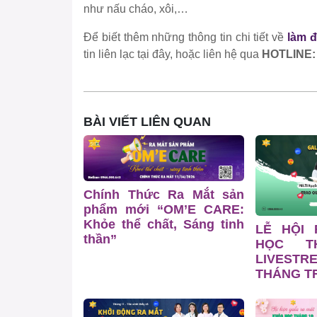
như nấu cháo, xôi,…
Để biết thêm những thông tin chi tiết về
làm đ
tin liên lạc tại đây, hoặc liên hệ qua
HOTLINE: 
BÀI VIẾT LIÊN QUAN
Chính Thức Ra Mắt sản
phẩm mới “OM’E CARE:
Khỏe thể chất, Sáng tinh
LỄ HỘI
thần”
HỌC T
LIVESTR
THÁNG TR