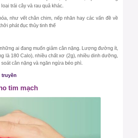
oại trái cây và rau quả khác.
o hóa, như vết chân chim, nếp nhăn hay các vấn đề về
ởi phát đục thủy tinh thể
 những ai đang muốn giảm cân nặng. Lượng đường ít,
g là 180 Calo), nhiều chất xơ (2g), nhiều dinh dưỡng,
ểm soát cân nặng và ngăn ngừa béo phì.
 truyền
cho tim mạch