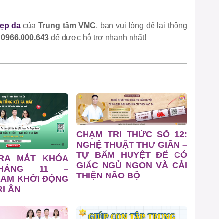
ẹp da
của
Trung tâm VMC
, bạn vui lòng để lại thông
0966.000.643
để được hỗ trợ nhanh nhất!
CHẠM TRI THỨC SỐ 12:
NGHỆ THUẬT THƯ GIÃN –
TỰ BẤM HUYỆT ĐỂ CÓ
 RA MẮT KHÓA
GIẤC NGỦ NGON VÀ CẢI
HÁNG 11 –
THIỆN NÃO BỘ
EAM KHỞI ĐỘNG
I ÂN