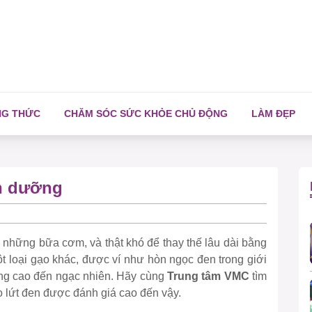
NG THỨC
CHĂM SÓC SỨC KHỎE CHỦ ĐỘNG
LÀM ĐẸP
nh dưỡng
g những bữa cơm, và thật khó để thay thế lâu dài bằng
ột loại gạo khác, được ví như hòn ngọc đen trong giới
ng cao đến ngạc nhiên. Hãy cùng
Trung tâm VMC
tìm
ạo lứt đen được đánh giá cao đến vậy.