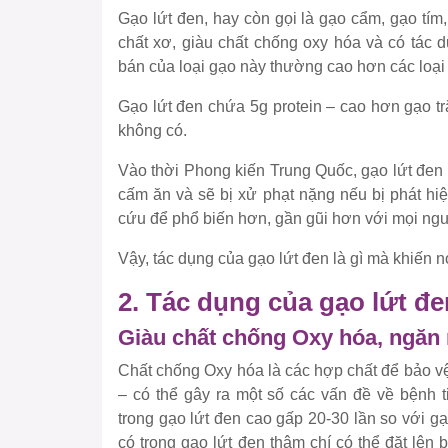
Gạo lứt đen, hay còn gọi là gạo cẩm, gạo tím
chất xơ, giàu chất chống oxy hóa và có tác 
bán của loại gạo này thường cao hơn các loại
Gạo lứt đen chứa 5g protein – cao hơn gạo trắ
không có.
Vào thời Phong kiến Trung Quốc, gạo lứt đen
cấm ăn và sẽ bị xử phạt nặng nếu bị phát hiệ
cứu để phổ biến hơn, gần gũi hơn với mọi ng
Vậy, tác dụng của gạo lứt đen là gì mà khiến n
2. Tác dụng của gạo lứt đe
Giàu chất chống Oxy hóa, ngăn
Chất chống Oxy hóa là các hợp chất để bảo vệ
– có thể gây ra một số các vấn đề về bệnh 
trong gạo lứt đen cao gấp 20-30 lần so với g
có trong gạo lứt đen thậm chí có thể đặt lên 