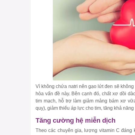
Vì không chứa natri nên gạo lứt đen sẽ không 
hòa vấn đề này. Bên cạnh đó, chất xơ dồi dào
tim mạch, hỗ trợ làm giảm mảng bám xơ vữa
quỵ), giảm thiểu áp lực cho tim, tăng khả năn
Tăng cường hệ miễn dịch
Theo các chuyên gia, lượng vitamin C đáng k