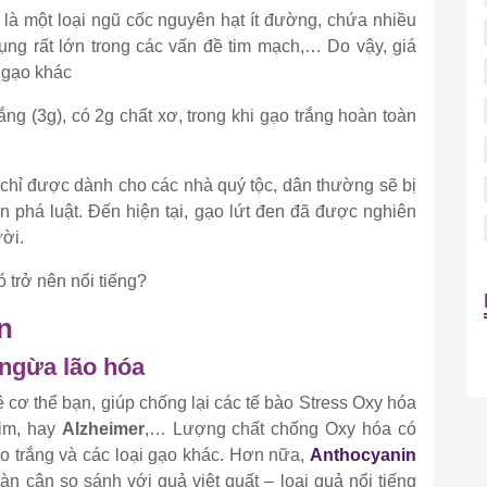
, là một loại ngũ cốc nguyên hạt ít đường, chứa nhiều
dụng rất lớn trong các vấn đề tim mạch,… Do vậy, giá
 gạo khác
ng (3g), có 2g chất xơ, trong khi gạo trắng hoàn toàn
 chỉ được dành cho các nhà quý tộc, dân thường sẽ bị
n phá luật. Đến hiện tại, gạo lứt đen đã được nghiên
ười.
ó trở nên nổi tiếng?
n
 ngừa lão hóa
 cơ thể bạn, giúp chống lại các tế bào Stress Oxy hóa
tim, hay
Alzheimer
,… Lượng chất chống Oxy hóa có
ạo trắng và các loại gạo khác. Hơn nữa,
Anthocyanin
bàn cân so sánh với quả việt quất – loại quả nổi tiếng