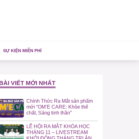
SỰ KIỆN MIỄN PHÍ
BÀI VIẾT MỚI NHẤT
Chính Thức Ra Mắt sản phẩm
mới “OM’E CARE: Khỏe thể
chất, Sáng tinh thần”
LỄ HỘI RA MẮT KHÓA HỌC
THÁNG 11 – LIVESTREAM
KHỞI ĐỘNG THÁNG TRI ÂN