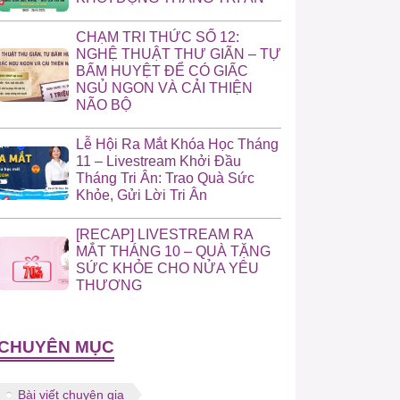
CHẠM TRI THỨC SỐ 12:
NGHỆ THUẬT THƯ GIÃN – TỰ
BẤM HUYỆT ĐỂ CÓ GIẤC
NGỦ NGON VÀ CẢI THIỆN
NÃO BỘ
Lễ Hội Ra Mắt Khóa Học Tháng
11 – Livestream Khởi Đầu
Tháng Tri Ân: Trao Quà Sức
Khỏe, Gửi Lời Tri Ân
[RECAP] LIVESTREAM RA
MẮT THÁNG 10 – QUÀ TẶNG
SỨC KHỎE CHO NỬA YÊU
THƯƠNG
CHUYÊN MỤC
Bài viết chuyên gia