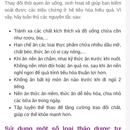
Thay đổi thói quen ăn uống, sinh hoạt sẽ giúp bạn kiểm
soát được các triệu chứng ở hệ tiêu hóa hiệu quả. Vì
vậy, hãy tuân thủ các nguyên tắc sau:
Tránh xa các chất kích thích và đồ uống chứa cồn
như rượu, bia,…
Hạn chế ăn các loại thực phẩm chứa nhiều dầu mỡ,
chất béo, thức ăn có vị cay nóng,…
Khi ăn nên ăn chậm, nhai kỹ thức ăn trước khi nuốt.
Không nên nhịn đói hoặc ăn quá no, sau khi ăn nên
nghỉ ngơi để quá trình tiêu hóa thuận lợi hơn.
Không ăn bất kỳ món ăn nào trước khi đi ngủ 2
tiếng.
Nên ăn thức ăn mềm, thức ăn dễ tiêu hóa, chia nhỏ
các bữa ăn trong ngày.
Tập luyện thể thao để tăng cường trao đổi chất,
giúp cơ thể khỏe mạnh hơn.
Sử dụng một số loại thảo dược tự