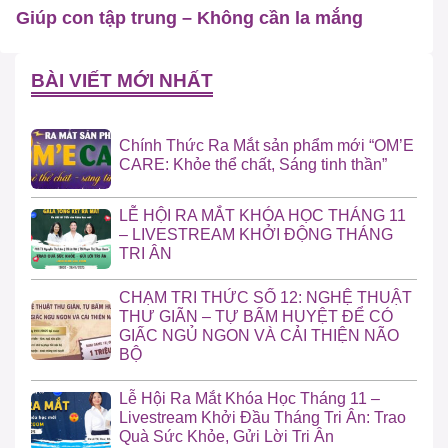
Giúp con tập trung – Không cần la mắng
BÀI VIẾT MỚI NHẤT
Chính Thức Ra Mắt sản phẩm mới “OM’E
CARE: Khỏe thể chất, Sáng tinh thần”
LỄ HỘI RA MẮT KHÓA HỌC THÁNG 11
– LIVESTREAM KHỞI ĐỘNG THÁNG
TRI ÂN
CHẠM TRI THỨC SỐ 12: NGHỆ THUẬT
THƯ GIÃN – TỰ BẤM HUYỆT ĐỂ CÓ
GIẤC NGỦ NGON VÀ CẢI THIỆN NÃO
BỘ
Lễ Hội Ra Mắt Khóa Học Tháng 11 –
Livestream Khởi Đầu Tháng Tri Ân: Trao
Quà Sức Khỏe, Gửi Lời Tri Ân