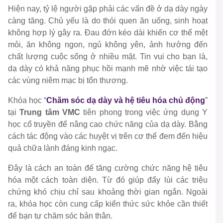
Hiện nay, tỷ lệ người gặp phải các vấn đề ở dạ dày ngày
càng tăng. Chủ yếu là do thói quen ăn uống, sinh hoạt
không hợp lý gây ra. Đau đớn kéo dài khiến cơ thể mệt
mỏi, ăn không ngon, ngủ không yên, ảnh hưởng đến
chất lượng cuộc sống ở nhiều mặt. Tin vui cho bạn là,
dạ dày có khả năng phục hồi mạnh mẽ nhờ việc tái tạo
các vùng niêm mạc bị tổn thương.
Khóa học “
Chăm sóc dạ dày và hệ tiêu hóa chủ động
”
tại
Trung tâm VMC
tiên phong trong việc ứng dụng Y
học cổ truyền để nâng cao chức năng của dạ dày. Bằng
cách tác động vào các huyệt vị trên cơ thể đem đến hiệu
quả chữa lành đáng kinh ngạc.
Đây là cách an toàn để tăng cường chức năng hệ tiêu
hóa một cách toàn diện. Từ đó giúp đẩy lùi các triệu
chứng khó chịu chỉ sau khoảng thời gian ngắn. Ngoài
ra, khóa học còn cung cấp kiến thức sức khỏe cần thiết
để bạn tự chăm sóc bản thân.