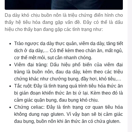
Dạ dày khó chịu buồn nôn là triệu chứng điển hình cho
thấy hệ tiêu hóa đang gặp vấn đề. Đây có thể là dấu
hiệu cho thấy bạn đang gặp các tình trạng như:
Trào ngược dạ dày thực quản, viêm dạ dày, tăng tiết
dịch ở dạ dày,… Có thể kèm theo chán ăn, mất ngủ,
cơ thể mệt mỏi, sụt cân nhanh chóng.
Viêm đại tràng: Dấu hiệu phổ biến của viêm đại
tràng là buồn nôn, đau dạ dày, kèm theo các triệu
chứng khác như chướng bụng, đầy hơi, khó tiêu,…
Tắc ruột: Đây là tình trạng quá trình tiêu hóa thức ăn
bị gián đoạn khiến thức ăn bị ứ lại. Kèm theo đó là
cảm giác quặn bụng, đau bụng khó chịu.
Chứng celiac: Đây là tình trạng cơ quan tiêu hóa
không dung nạp gluten. Vì vậy bạn sẽ bị cảm giác
đau bụng, buồn nôn khi ăn thức ăn có chứa gluten.