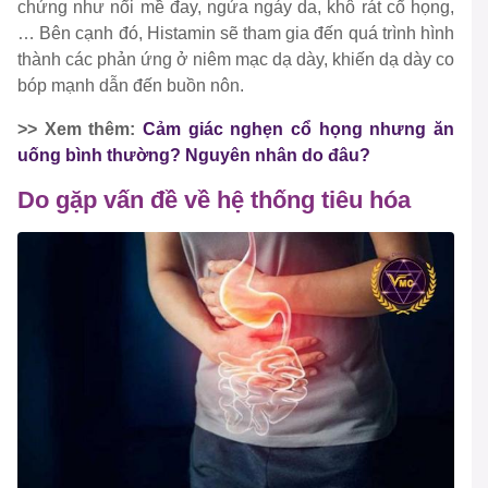
chứng như nổi mề đay, ngứa ngáy da, khô rát cổ họng,
… Bên cạnh đó, Histamin sẽ tham gia đến quá trình hình
thành các phản ứng ở niêm mạc dạ dày, khiến dạ dày co
bóp mạnh dẫn đến buồn nôn.
>> Xem thêm:
Cảm giác nghẹn cổ họng nhưng ăn
uống bình thường? Nguyên nhân do đâu?
Do gặp vấn đề về hệ thống tiêu hóa