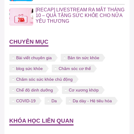
[RECAP] LIVESTREAM RA MẮT THÁNG
10 – QUÀ TẶNG SỨC KHỎE CHO NỬA
YÊU THƯƠNG
CHUYÊN MỤC
Bài viết chuyên gia
Bản tin sức khỏe
blog sức khỏe
Chăm sóc cơ thể
Chăm sóc sức khỏe chủ động
Chế độ dinh dưỡng
Cơ xương khớp
COVID-19
Da
Dạ dày - Hệ tiêu hóa
KHÓA HỌC LIÊN QUAN