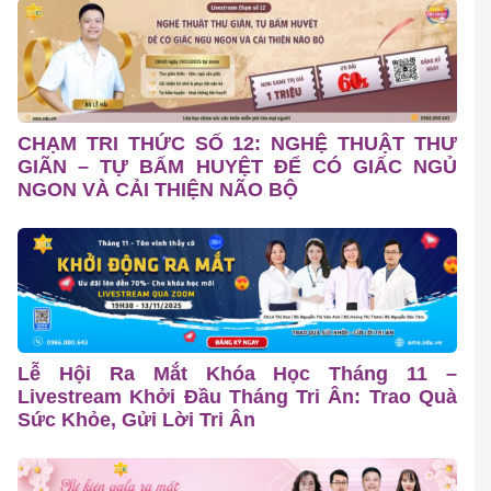
CHẠM TRI THỨC SỐ 12: NGHỆ THUẬT THƯ
GIÃN – TỰ BẤM HUYỆT ĐỂ CÓ GIẤC NGỦ
NGON VÀ CẢI THIỆN NÃO BỘ
Lễ Hội Ra Mắt Khóa Học Tháng 11 –
Livestream Khởi Đầu Tháng Tri Ân: Trao Quà
Sức Khỏe, Gửi Lời Tri Ân