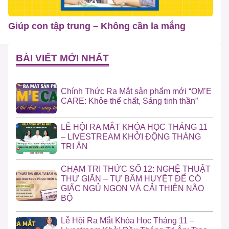
Giúp con tập trung – Không cần la mắng
BÀI VIẾT MỚI NHẤT
Chính Thức Ra Mắt sản phẩm mới “OM’E
CARE: Khỏe thể chất, Sáng tinh thần”
LỄ HỘI RA MẮT KHÓA HỌC THÁNG 11
– LIVESTREAM KHỞI ĐỘNG THÁNG
TRI ÂN
CHẠM TRI THỨC SỐ 12: NGHỆ THUẬT
THƯ GIÃN – TỰ BẤM HUYỆT ĐỂ CÓ
GIẤC NGỦ NGON VÀ CẢI THIỆN NÃO
BỘ
Lễ Hội Ra Mắt Khóa Học Tháng 11 –