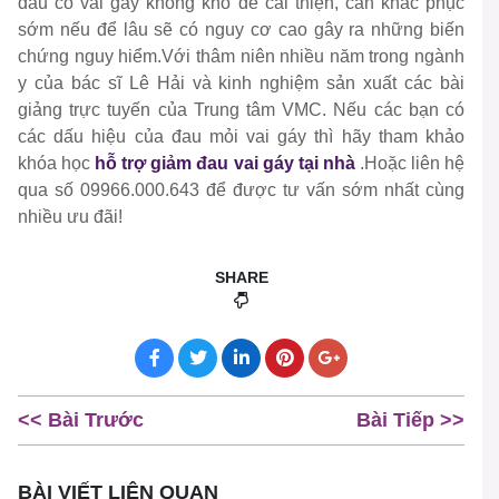
đau cổ vai gáy không khó để cải thiện, cần khắc phục
sớm nếu để lâu sẽ có nguy cơ cao gây ra những biến
chứng nguy hiểm.Với thâm niên nhiều năm trong ngành
y của bác sĩ Lê Hải và kinh nghiệm sản xuất các bài
giảng trực tuyến của Trung tâm VMC. Nếu các bạn có
các dấu hiệu của đau mỏi vai gáy thì hãy tham khảo
khóa học
hỗ trợ giảm đau vai gáy tại nhà
.Hoặc liên hệ
qua số 09966.000.643 để được tư vấn sớm nhất cùng
nhiều ưu đãi!
SHARE
<< Bài Trước
Bài Tiếp >>
BÀI VIẾT LIÊN QUAN