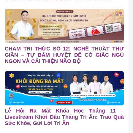
CHẠM TRI THỨC SỐ 12: NGHỆ THUẬT THƯ
GIÃN – TỰ BẤM HUYỆT ĐỂ CÓ GIẤC NGỦ
NGON VÀ CẢI THIỆN NÃO BỘ
Lễ Hội Ra Mắt Khóa Học Tháng 11 –
Livestream Khởi Đầu Tháng Tri Ân: Trao Quà
Sức Khỏe, Gửi Lời Tri Ân