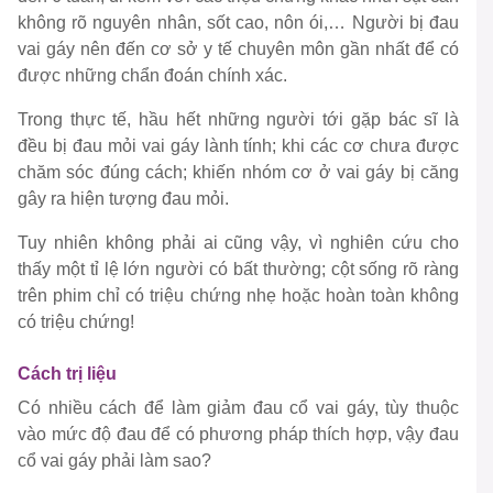
không rõ nguyên nhân, sốt cao, nôn ói,… Người bị đau
vai gáy nên đến cơ sở y tế chuyên môn gần nhất để có
được những chẩn đoán chính xác.
Trong thực tế, hầu hết những người tới gặp bác sĩ là
đều bị đau mỏi vai gáy lành tính; khi các cơ chưa được
chăm sóc đúng cách; khiến nhóm cơ ở vai gáy bị căng
gây ra hiện tượng đau mỏi.
Tuy nhiên không phải ai cũng vậy, vì nghiên cứu cho
thấy một tỉ lệ lớn người có bất thường; cột sống rõ ràng
trên phim chỉ có triệu chứng nhẹ hoặc hoàn toàn không
có triệu chứng!
Cách trị liệu
Có nhiều cách để làm giảm đau cổ vai gáy, tùy thuộc
vào mức độ đau để có phương pháp thích hợp, vậy đau
cổ vai gáy phải làm sao?