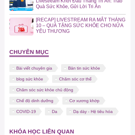
Livestream Khởi Đầu Tháng Tri Ân: Trao
Quà Sức Khỏe, Gửi Lời Tri Ân
[RECAP] LIVESTREAM RA MẮT THÁNG
10 – QUÀ TẶNG SỨC KHỎE CHO NỬA
YÊU THƯƠNG
CHUYÊN MỤC
Bài viết chuyên gia
Bản tin sức khỏe
blog sức khỏe
Chăm sóc cơ thể
Chăm sóc sức khỏe chủ động
Chế độ dinh dưỡng
Cơ xương khớp
COVID-19
Da
Dạ dày - Hệ tiêu hóa
KHÓA HỌC LIÊN QUAN