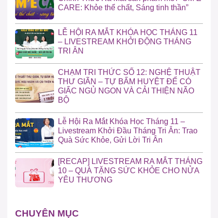
CARE: Khỏe thể chất, Sáng tinh thần”
LỄ HỘI RA MẮT KHÓA HỌC THÁNG 11
– LIVESTREAM KHỞI ĐỘNG THÁNG
TRI ÂN
CHẠM TRI THỨC SỐ 12: NGHỆ THUẬT
THƯ GIÃN – TỰ BẤM HUYỆT ĐỂ CÓ
GIẤC NGỦ NGON VÀ CẢI THIỆN NÃO
BỘ
Lễ Hội Ra Mắt Khóa Học Tháng 11 –
Livestream Khởi Đầu Tháng Tri Ân: Trao
Quà Sức Khỏe, Gửi Lời Tri Ân
[RECAP] LIVESTREAM RA MẮT THÁNG
10 – QUÀ TẶNG SỨC KHỎE CHO NỬA
YÊU THƯƠNG
CHUYÊN MỤC