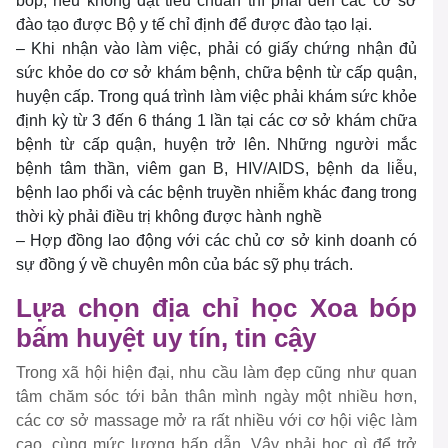
bóp, nếu không đạt tiêu chuẩn thì phải đến các cơ sở
đào tạo được Bộ y tế chỉ định để được đào tạo lại.
– Khi nhận vào làm việc, phải có giấy chứng nhận đủ
sức khỏe do cơ sở khám bệnh, chữa bệnh từ cấp quận,
huyện cấp. Trong quá trình làm việc phải khám sức khỏe
định kỳ từ 3 đến 6 tháng 1 lần tại các cơ sở khám chữa
bệnh từ cấp quận, huyện trở lên. Những người mắc
bệnh tâm thần, viêm gan B, HIV/AIDS, bệnh da liễu,
bệnh lao phổi và các bệnh truyền nhiễm khác đang trong
thời kỳ phải điều trị không được hành nghề
– Hợp đồng lao động với các chủ cơ sở kinh doanh có
sự đồng ý về chuyên môn của bác sỹ phụ trách.
Lựa chọn địa chỉ học Xoa bóp
bấm huyệt uy tín, tin cậy
Trong xã hội hiện đại, nhu cầu làm đẹp cũng như quan
tâm chăm sóc tới bản thân mình ngày một nhiều hơn,
các cơ sở massage mở ra rất nhiều với cơ hội việc làm
cao, cùng mức lương hấp dẫn. Vậy phải học gì để trở