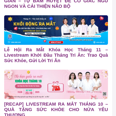
GIÃN – TỰ BẤM HUYỆT ĐỂ CÓ GIẤC NGỦ
NGON VÀ CẢI THIỆN NÃO BỘ
Lễ Hội Ra Mắt Khóa Học Tháng 11 –
Livestream Khởi Đầu Tháng Tri Ân: Trao Quà
Sức Khỏe, Gửi Lời Tri Ân
[RECAP] LIVESTREAM RA MẮT THÁNG 10 –
QUÀ TẶNG SỨC KHỎE CHO NỬA YÊU
THƯƠNG