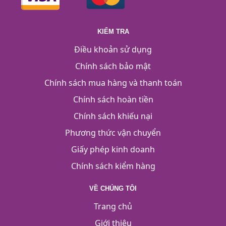
KIỂM TRA
Điều khoản sử dụng
Chính sách bảo mật
Chính sách mua hàng và thanh toán
Chính sách hoàn tiền
Chính sách khiếu nại
Phương thức vận chuyển
Giấy phép kinh doanh
Chính sách kiểm hàng
VỀ CHÚNG TÔI
Trang chủ
Giới thiệu