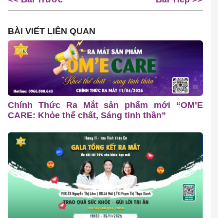
BÀI VIẾT LIÊN QUAN
Chính Thức Ra Mắt sản phẩm mới “OM’E
CARE: Khỏe thể chất, Sáng tinh thần”