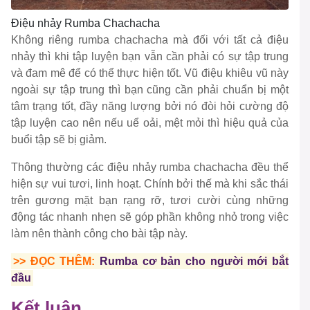
Điệu nhảy Rumba Chachacha
Không riêng rumba chachacha mà đối với tất cả điệu
nhảy thì khi tập luyện bạn vẫn cần phải có sự tập trung
và đam mê để có thể thực hiện tốt. Vũ điệu khiêu vũ này
ngoài sự tập trung thì bạn cũng cần phải chuẩn bị một
tâm trạng tốt, đầy năng lượng bởi nó đòi hỏi cường độ
tập luyện cao nên nếu uể oải, mệt mỏi thì hiệu quả của
buổi tập sẽ bị giảm.
Thông thường các điệu nhảy rumba chachacha đều thể
hiện sự vui tươi, linh hoạt. Chính bởi thế mà khi sắc thái
trên gương mặt bạn rạng rỡ, tươi cười cùng những
động tác nhanh nhẹn sẽ góp phần không nhỏ trong việc
làm nên thành công cho bài tập này.
>> ĐỌC THÊM:
Rumba cơ bản cho người mới bắt
đầu
Kết luận