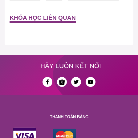
KHÓA HỌC LIÊN QUAN
HÃY LUÔN KẾT NỐI
THANH TOÁN BẰNG