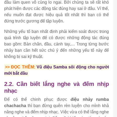
đầu làm quen vô cùng lo ngại. Bởi chúng ta sẽ rất khó
phát hiện được các động tác đúng hay sai ở đâu. Vì thế,
nếu muốn đạt được hiệu quả tốt nhất thì bạn có thể
đứng trước gương để tập luyện.
Những yếu tố bạn nhất định phải kiểm soát được trong
quá trình tập luyện để có được những động tác đúng
bao gồm: Bàn chân, đầu, cánh tay,… Trong từng bước
nhảy bạn cần hết sức chú ý đến những yếu tố này để
không bị sai kỹ thuật.
>> ĐỌC THÊM:
Vũ điệu Samba sôi động cho người
mới bắt đầu
2.2. Cần biết lắng nghe và đếm nhịp
nhạc
Để có thể chinh phục được
điệu nhảy rumba
chachacha
thì bạn đừng quên rèn luyện cho mình khả
năng nghe và đếm nhịp nhạc. Việc vừa có thể lắng nghe