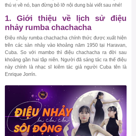
thú vị về nó, bạn đừng bỏ lỡ nội dung bài viết sau nhé!
1. Giới thiệu về lịch sử điệu
nhảy rumba chachacha
Điệu nhảy rumba chachacha chính thức được xuất hiện
trên các sàn nhảy vào khoảng năm 1950 tại Haravan,
Cuba. So với mambo thì điệu chachacha ra đời sau
khoảng gần hai tập niên. Người đã sáng tác ra thể điệu
này chính là nhạc sĩ kiêm tác giả người Cuba tên là
Enrique Jorrín.