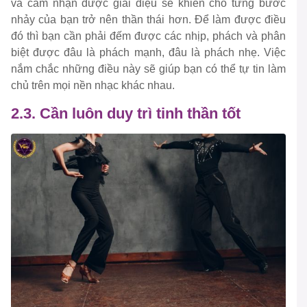
và cảm nhận được giai điệu sẽ khiến cho từng bước
nhảy của bạn trở nên thần thái hơn. Để làm được điều
đó thì bạn cần phải đếm được các nhịp, phách và phân
biệt được đâu là phách mạnh, đâu là phách nhẹ. Việc
nắm chắc những điều này sẽ giúp bạn có thể tự tin làm
chủ trên mọi nền nhạc khác nhau.
2.3. Cần luôn duy trì tinh thần tốt