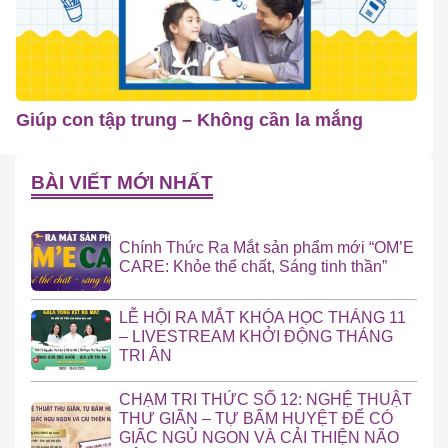
Giúp con tập trung – Không cần la mắng
BÀI VIẾT MỚI NHẤT
Chính Thức Ra Mắt sản phẩm mới “OM’E
CARE: Khỏe thể chất, Sáng tinh thần”
LỄ HỘI RA MẮT KHÓA HỌC THÁNG 11
– LIVESTREAM KHỞI ĐỘNG THÁNG
TRI ÂN
CHẠM TRI THỨC SỐ 12: NGHỆ THUẬT
THƯ GIÃN – TỰ BẤM HUYỆT ĐỂ CÓ
GIẤC NGỦ NGON VÀ CẢI THIỆN NÃO