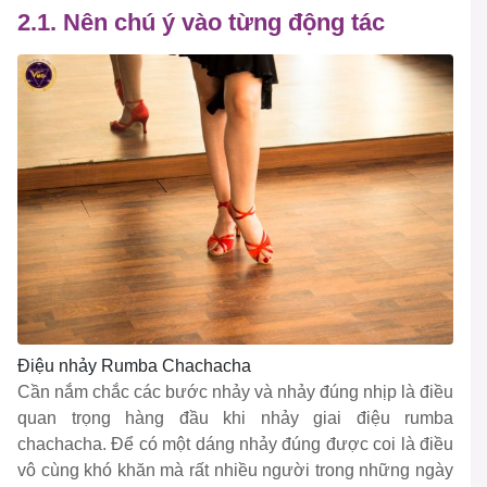
2.1. Nên chú ý vào từng động tác
Điệu nhảy Rumba Chachacha
Cần nắm chắc các bước nhảy và nhảy đúng nhịp là điều
quan trọng hàng đầu khi nhảy giai điệu rumba
chachacha. Để có một dáng nhảy đúng được coi là điều
vô cùng khó khăn mà rất nhiều người trong những ngày