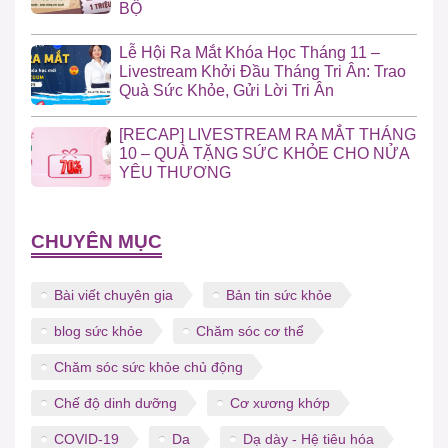
BỘ
Lễ Hội Ra Mắt Khóa Học Tháng 11 –
Livestream Khởi Đầu Tháng Tri Ân: Trao
Quà Sức Khỏe, Gửi Lời Tri Ân
[RECAP] LIVESTREAM RA MẮT THÁNG
10 – QUÀ TẶNG SỨC KHỎE CHO NỬA
YÊU THƯƠNG
CHUYÊN MỤC
Bài viết chuyên gia
Bản tin sức khỏe
blog sức khỏe
Chăm sóc cơ thể
Chăm sóc sức khỏe chủ động
Chế độ dinh dưỡng
Cơ xương khớp
COVID-19
Da
Dạ dày - Hệ tiêu hóa