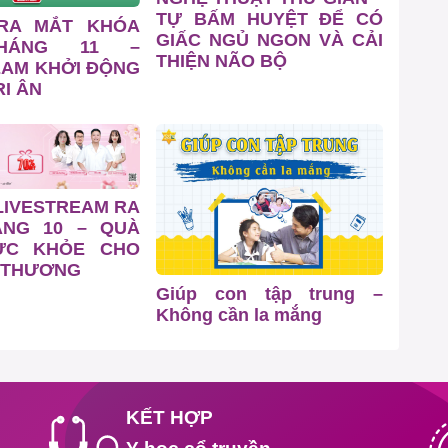
TỰ BẤM HUYỆT ĐỂ CÓ
 RA MẮT KHÓA
GIẤC NGỦ NGON VÀ CẢI
HÁNG 11 –
THIỆN NÃO BỘ
EAM KHỞI ĐỘNG
I ÂN
LIVESTREAM RA
ÁNG 10 – QUÀ
ỨC KHỎE CHO
 THƯƠNG
Giúp con tập trung –
Không cần la mắng
KẾT HỢP