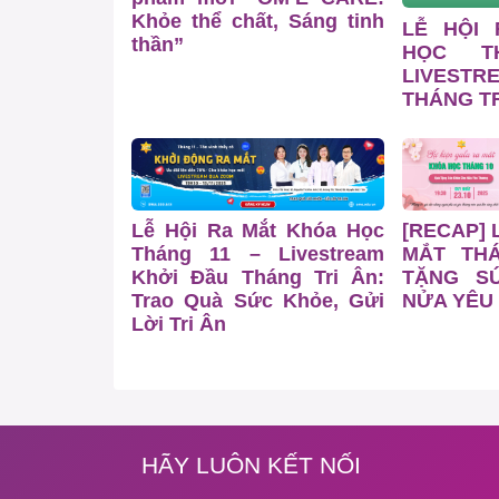
Khỏe thể chất, Sáng tinh
LỄ HỘI
thần”
HỌC T
LIVESTR
THÁNG TR
Lễ Hội Ra Mắt Khóa Học
[RECAP] 
Tháng 11 – Livestream
MẮT TH
Khởi Đầu Tháng Tri Ân:
TẶNG S
Trao Quà Sức Khỏe, Gửi
NỬA YÊU
Lời Tri Ân
HÃY LUÔN KẾT NỐI