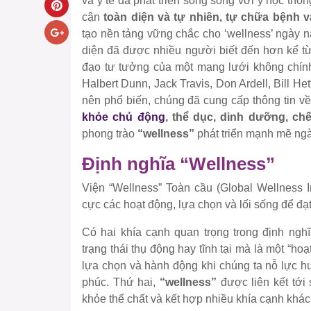
và y tế đã phát triển song song với y học th
cận
toàn diện và tự nhiên, tự chữa bệnh
tạo nền tảng vững chắc cho ‘wellness’ ngày n
diện đã được nhiều người biết đến hơn kể t
đạo tư tưởng của một mạng lưới không chín
Halbert Dunn, Jack Travis, Don Ardell, Bill He
nên phổ biến, chúng đã cung cấp thông tin v
khỏe chủ động
, thể dục, dinh dưỡng, ch
phong trào
“wellness”
phát triển mạnh mẽ ngày
Định nghĩa “Wellness”
Viện “Wellness” Toàn cầu (Global Wellness In
cực các hoạt động, lựa chọn và lối sống để đạt
Có hai khía cạnh quan trọng trong định nghĩ
trạng thái thụ động hay tĩnh tại mà là một “ho
lựa chọn và hành động khi chúng ta nỗ lực h
phúc. Thứ hai,
“wellness”
được liên kết tới 
khỏe thể chất và kết hợp nhiều khía cạnh khác