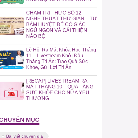
CHẠM TRI THỨC SỐ 12:
NGHỆ THUẬT THƯ GIÃN – TỰ
BẤM HUYỆT ĐỂ CÓ GIẤC
NGỦ NGON VÀ CẢI THIỆN
NÃO BỘ
Lễ Hội Ra Mắt Khóa Học Tháng
11 – Livestream Khởi Đầu
Tháng Tri Ân: Trao Quà Sức
Khỏe, Gửi Lời Tri Ân
[RECAP] LIVESTREAM RA
MẮT THÁNG 10 – QUÀ TẶNG
SỨC KHỎE CHO NỬA YÊU
THƯƠNG
CHUYÊN MỤC
Bài viết chuyên gia