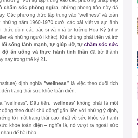
ông thường. Với sự tập trung vào các phương pháp tiếp
 và chăm sóc phòng ngừa
, những phong trào này đã
ay. Các phương thức tập trung vào “wellness” và toàn
ừ những năm 1960-1970 dưới các bài viết và sự lãnh
h thức gồm các bác sĩ và nhà tư tưởng Hoa Kỳ (như
ttler và những người khác). Khi chúng phát triển và trở
ề
lối sống lành mạnh, tự giúp đỡ, tự
chăm sóc sức
ế độ ăn uống và thực hành tinh thần
đã trở thành
 nay trong thế kỷ 21.
stitute) định nghĩa
“wellness”
là việc theo đuổi tích
 đến trạng thái sức khỏe toàn diện.
a “wellness”. Đầu tiên,
‘wellness’
không phải là một
ạt động theo đuổi chủ động” gắn liền với những ý định,
ướng tới một trạng thái cao nhất về sức khỏe và hạnh
sức khỏe toàn diện – nghĩa là, nó vượt ra ngoài sức
 nhau để hài hòa.