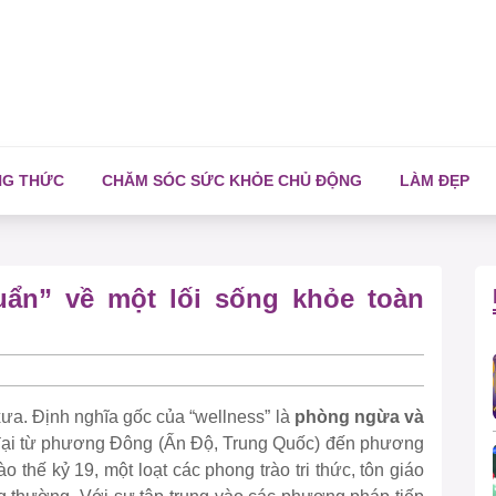
NG THỨC
CHĂM SÓC SỨC KHỎE CHỦ ĐỘNG
LÀM ĐẸP
uẩn” về một lối sống khỏe toàn
xưa. Định nghĩa gốc của “wellness” là
phòng ngừa và
đại từ phương Đông (Ấn Độ, Trung Quốc) đến phương
thế kỷ 19, một loạt các phong trào tri thức, tôn giáo