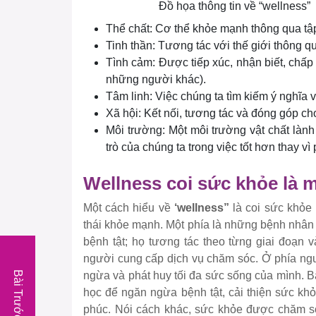
Đồ họa thông tin về “wellness”
Thể chất: Cơ thể khỏe mạnh thông qua tập 
Tinh thần: Tương tác với thế giới thông qua
Tình cảm: Được tiếp xúc, nhận biết, chấp
những người khác).
Tâm linh: Việc chúng ta tìm kiếm ý nghĩa 
Xã hội: Kết nối, tương tác và đóng góp c
Môi trường: Một môi trường vật chất làn
trò của chúng ta trong việc tốt hơn thay v
Wellness coi sức khỏe là m
Một cách hiểu về
‘wellness”
là coi sức khỏe 
thái khỏe mạnh. Một phía là những bệnh nhân 
bệnh tật; họ tương tác theo từng giai đoạn 
người cung cấp dịch vụ chăm sóc. Ở phía ngư
Bài Trước
ngừa và phát huy tối đa sức sống của mình. B
học để ngăn ngừa bệnh tật, cải thiện sức kh
phúc. Nói cách khác, sức khỏe được chăm s