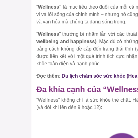
“
Wellness”
là mục tiêu theo đuổi của mỗi cá 
vi và lối sống của chính mình – nhưng nó cũng
và văn hóa mà chúng ta đang sống trong.
“
Wellness
” thường bị nhầm lẫn với các thuậ
wellbeing and happiness)
. Mặc dù có những
bằng cách không đề cập đến trạng thái tĩnh 
được liên kết với một quá trình tích cực nhậ
khỏe toàn diện và hạnh phúc.
Đọc thêm:
Du lịch chăm sóc sức khỏe (Hea
Đa khía cạnh của “Wellnes
“Wellness” không chỉ là sức khỏe thể chất. H
(và đôi khi lên đến 9 hoặc 12):