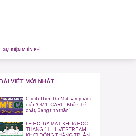
SỰ KIỆN MIỄN PHÍ
BÀI VIẾT MỚI NHẤT
Chính Thức Ra Mắt sản phẩm
mới “OM’E CARE: Khỏe thể
chất, Sáng tinh thần”
LỄ HỘI RA MẮT KHÓA HỌC
THÁNG 11 – LIVESTREAM
KHỞI ĐỘNG THÁNG TRI ÂN