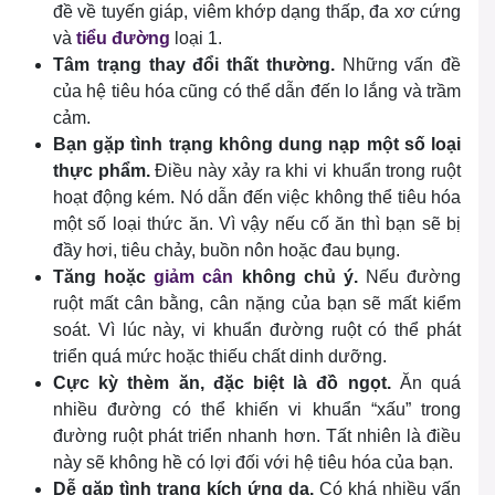
đề về tuyến giáp, viêm khớp dạng thấp, đa xơ cứng
và
tiểu đường
loại 1.
Tâm trạng thay đổi thất thường.
Những vấn đề
của hệ tiêu hóa cũng có thể dẫn đến lo lắng và trầm
cảm.
Bạn gặp tình trạng không dung nạp một số loại
thực phẩm.
Điều này xảy ra khi
vi khuẩn trong ruột
hoạt động kém. Nó dẫn đến việc không thể tiêu hóa
một số loại thức ăn. Vì vậy nếu cố ăn thì bạn sẽ bị
đầy hơi, tiêu chảy, buồn nôn hoặc đau bụng.
Tăng hoặc
giảm cân
không chủ ý.
Nếu đường
ruột mất cân bằng, cân nặng của bạn sẽ mất kiểm
soát. Vì lúc này, vi khuẩn đường ruột có thể phát
triển quá mức hoặc thiếu chất dinh dưỡng.
Cực kỳ thèm ăn, đặc biệt là đồ ngọt.
Ăn quá
nhiều đường có thể khiến vi khuẩn “xấu” trong
đường ruột phát triển nhanh hơn. Tất nhiên là điều
này sẽ không hề có lợi đối với hệ tiêu hóa của bạn.
Dễ gặp tình trạng kích ứng da.
Có khá nhiều vấn