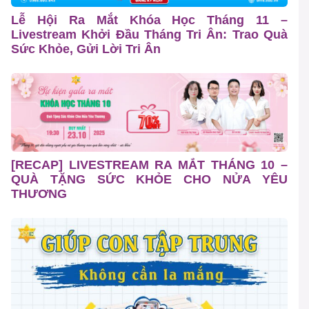
Lễ Hội Ra Mắt Khóa Học Tháng 11 –
Livestream Khởi Đầu Tháng Tri Ân: Trao Quà
Sức Khỏe, Gửi Lời Tri Ân
[RECAP] LIVESTREAM RA MẮT THÁNG 10 –
QUÀ TẶNG SỨC KHỎE CHO NỬA YÊU
THƯƠNG