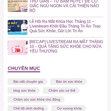
THƯ GIÃN – TỰ BẤM HUYỆT ĐỂ CÓ
GIẤC NGỦ NGON VÀ CẢI THIỆN NÃO
BỘ
Lễ Hội Ra Mắt Khóa Học Tháng 11 –
Livestream Khởi Đầu Tháng Tri Ân: Trao
Quà Sức Khỏe, Gửi Lời Tri Ân
[RECAP] LIVESTREAM RA MẮT THÁNG
10 – QUÀ TẶNG SỨC KHỎE CHO NỬA
YÊU THƯƠNG
CHUYÊN MỤC
Bài viết chuyên gia
Bản tin sức khỏe
blog sức khỏe
Chăm sóc cơ thể
Chăm sóc sức khỏe chủ động
Chế độ dinh dưỡng
Cơ xương khớp