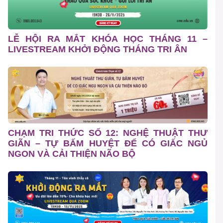
LỄ HỘI RA MẮT KHÓA HỌC THÁNG 11 –
LIVESTREAM KHỞI ĐỘNG THÁNG TRI ÂN
CHẠM TRI THỨC SỐ 12: NGHỆ THUẬT THƯ
GIÃN – TỰ BẤM HUYỆT ĐỂ CÓ GIẤC NGỦ
NGON VÀ CẢI THIỆN NÃO BỘ