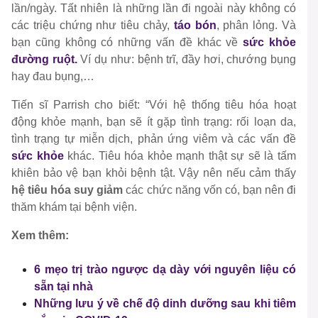
lần/ngày. Tất nhiên là những lần đi ngoài này không có
các triệu chứng như tiêu chảy,
táo bón
, phân lỏng. Và
bạn cũng không có những vấn đề khác về
sức khỏe
đường ruột.
Ví dụ như: bệnh trĩ, đầy hơi, chướng bụng
hay đau bụng,…
Tiến sĩ Parrish cho biết: “Với hệ thống tiêu hóa hoạt
động khỏe mạnh, bạn sẽ ít gặp tình trạng: rối loạn da,
tình trạng tự miễn dịch, phản ứng viêm và các vấn đề
sức khỏe
khác. Tiêu hóa khỏe mạnh thật sự sẽ là tấm
khiên bảo vệ bạn khỏi bệnh tật. Vậy nên nếu cảm thấy
hệ tiêu hóa suy giảm
các chức năng vốn có, bạn nên đi
thăm khám tại bệnh viện.
Xem thêm:
6 mẹo trị trào ngược dạ dày với nguyên liệu có
sẵn tại nhà
Những lưu ý về chế độ dinh dưỡng sau khi tiêm