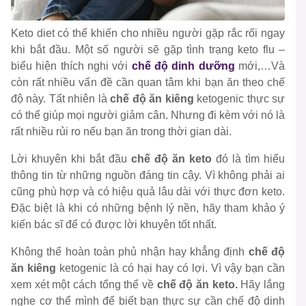
Keto diet có thể khiến cho nhiều người gặp rắc rối ngay
khi bắt đầu. Một số người sẽ gặp tình trạng keto flu –
biểu hiện thích nghi với
chế độ dinh dưỡng
mới,…Và
còn rất nhiều vấn đề cần quan tâm khi bạn ăn theo chế
độ này. Tất nhiên là
chế độ ăn kiêng
ketogenic thực sự
có thể giúp mọi người giảm cân. Nhưng đi kèm với nó là
rất nhiều rủi ro nếu bạn ăn trong thời gian dài.
Lời khuyên khi bắt đầu
chế độ ăn keto
đó là tìm hiểu
thông tin từ những nguồn đáng tin cậy. Vì không phải ai
cũng phù hợp và có hiệu quả lâu dài với thực đơn keto.
Đặc biệt là khi có những bệnh lý nền, hãy tham khảo ý
kiến bác sĩ để có được lời khuyên tốt nhất.
Không thể hoàn toàn phủ nhận hay khẳng định
chế độ
ăn kiêng
ketogenic
là có hại hay có lợi. Vì vậy bạn cần
xem xét một cách tổng thể về
chế độ ăn keto.
Hãy lắng
nghe cơ thể mình để biết bạn thực sự cần chế độ dinh