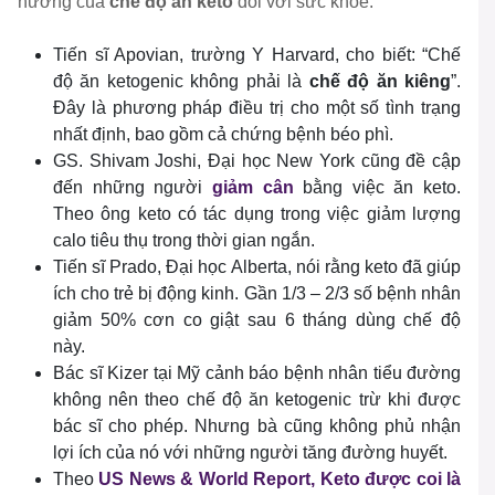
hưởng của
chế độ ăn keto
đối với sức khỏe:
Tiến sĩ Apovian, trường Y Harvard, cho biết: “Chế
độ ăn ketogenic không phải là
chế độ ăn kiêng
”.
Đây là phương pháp điều trị cho một số tình trạng
nhất định, bao gồm cả chứng bệnh béo phì.
GS. Shivam Joshi, Đại học New York cũng đề cập
đến những người
giảm cân
bằng việc ăn keto.
Theo ông keto có tác dụng trong việc giảm lượng
calo tiêu thụ trong thời gian ngắn.
Tiến sĩ Prado, Đại học Alberta, nói rằng keto đã giúp
ích cho trẻ bị động kinh. Gần 1/3 – 2/3 số bệnh nhân
giảm 50% cơn co giật sau 6 tháng dùng chế độ
này.
Bác sĩ Kizer tại Mỹ cảnh báo bệnh nhân tiểu đường
không nên theo chế độ ăn ketogenic trừ khi được
bác sĩ cho phép. Nhưng bà cũng không phủ nhận
lợi ích của nó với những người tăng đường huyết.
Theo
US News & World Report, Keto được coi là