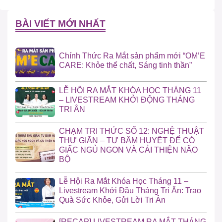
BÀI VIẾT MỚI NHẤT
Chính Thức Ra Mắt sản phẩm mới “OM’E
CARE: Khỏe thể chất, Sáng tinh thần”
LỄ HỘI RA MẮT KHÓA HỌC THÁNG 11
– LIVESTREAM KHỞI ĐỘNG THÁNG
TRI ÂN
CHẠM TRI THỨC SỐ 12: NGHỆ THUẬT
THƯ GIÃN – TỰ BẤM HUYỆT ĐỂ CÓ
GIẤC NGỦ NGON VÀ CẢI THIỆN NÃO
BỘ
Lễ Hội Ra Mắt Khóa Học Tháng 11 –
Livestream Khởi Đầu Tháng Tri Ân: Trao
Quà Sức Khỏe, Gửi Lời Tri Ân
[RECAP] LIVESTREAM RA MẮT THÁNG