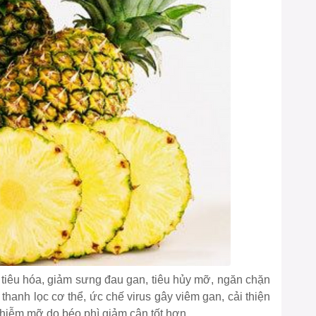
 tiêu hóa, giảm sưng đau gan, tiêu hủy mỡ, ngăn chặn
 thanh lọc cơ thể, ức chế virus gây viêm gan, cải thiện
hiễm mỡ do béo phì giảm cân tốt hơn.