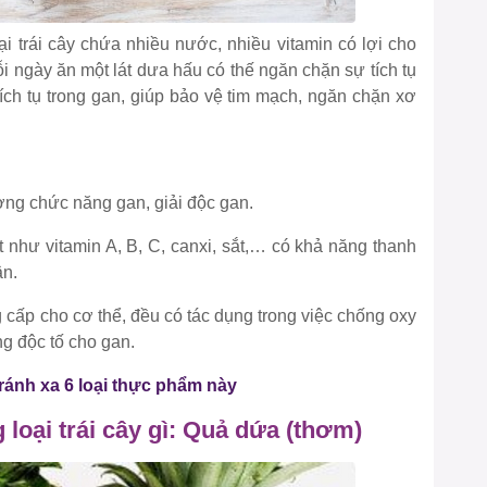
 trái cây chứa nhiều nước, nhiều vitamin có lợi cho
i ngày ăn một lát dưa hấu có thế ngăn chặn sự tích tụ
ch tụ trong gan, giúp bảo vệ tim mạch, ngăn chặn xơ
ờng chức năng gan, giải độc gan.
ất như vitamin A, B, C, canxi, sắt,… có khả năng thanh
ân.
 cấp cho cơ thể, đều có tác dụng trong việc chống oxy
g độc tố cho gan.
ránh xa 6 loại thực phẩm này
loại trái cây gì: Quả dứa (thơm)