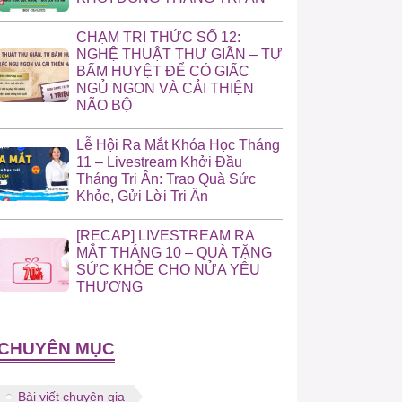
CHẠM TRI THỨC SỐ 12:
NGHỆ THUẬT THƯ GIÃN – TỰ
BẤM HUYỆT ĐỂ CÓ GIẤC
NGỦ NGON VÀ CẢI THIỆN
NÃO BỘ
Lễ Hội Ra Mắt Khóa Học Tháng
11 – Livestream Khởi Đầu
Tháng Tri Ân: Trao Quà Sức
Khỏe, Gửi Lời Tri Ân
[RECAP] LIVESTREAM RA
MẮT THÁNG 10 – QUÀ TẶNG
SỨC KHỎE CHO NỬA YÊU
THƯƠNG
CHUYÊN MỤC
Bài viết chuyên gia