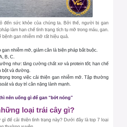
đến sức khỏe của chúng ta. Bởi thế, người bị gan
háp làm hạn chế tình trạng tích tụ mỡ trong máu, gan.
 bệnh gan nhiễm mỡ rất hiệu quả.
o gan nhiễm mỡ, giảm cân là biện pháp bắt buộc.
, B, C.
ưỡng như: tăng cường chất xơ và protein tốt; hạn chế
h bột và đường.
 trọng trong việc cải thiện gan nhiễm mỡ. Tập thường
soát và duy trì cân nặng lành mạnh.
, thì nên uống gì để gan “bớt nóng”
ững loại trái cây gì?
ì để cải thiện tình trạng này? Dưới đây là top 7 loại
ng thường xuyên.