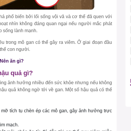
á phổ biến bởi lối sống vội vã và cơ thể đã quen với
oạt nhìn không đáng quan ngại nếu người mắc phát
ếp sống lành mạnh.
ều trong mô gan có thể gây ra viêm. Ở giai đoạn đầu
thể con người.
Nên ăn gì?
ậu quả gì?
hông ảnh hưởng nhiều đến sức khỏe nhưng nếu không
ều hậu quả không ngờ tới về gan. Một số hậu quả có thể
mỡ tích tụ chèn ép các mô gan, gây ảnh hưởng trực
tim mạch.