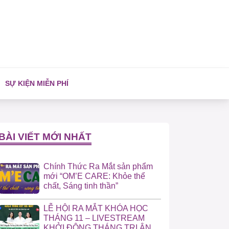
SỰ KIỆN MIỄN PHÍ
BÀI VIẾT MỚI NHẤT
Chính Thức Ra Mắt sản phẩm
mới “OM’E CARE: Khỏe thể
chất, Sáng tinh thần”
LỄ HỘI RA MẮT KHÓA HỌC
THÁNG 11 – LIVESTREAM
KHỞI ĐỘNG THÁNG TRI ÂN