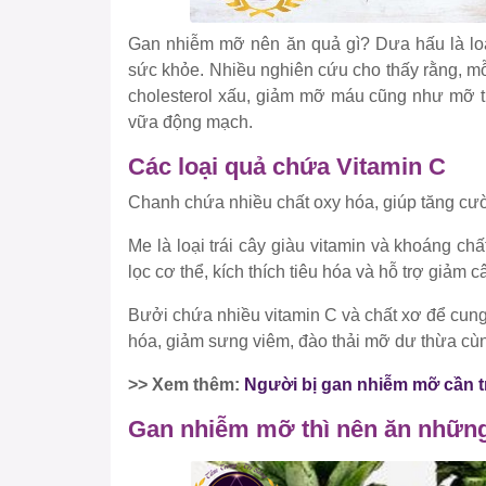
Gan nhiễm mỡ nên ăn quả gì? Dưa hấu là loại
sức khỏe. Nhiều nghiên cứu cho thấy rằng, mỗ
cholesterol xấu, giảm mỡ máu cũng như mỡ tí
vữa động mạch.
Các loại quả chứa Vitamin C
Chanh chứa nhiều chất oxy hóa, giúp tăng cư
Me là loại trái cây giàu vitamin và khoáng ch
lọc cơ thể, kích thích tiêu hóa và hỗ trợ giảm c
Bưởi chứa nhiều vitamin C và chất xơ để cung
hóa, giảm sưng viêm, đào thải mỡ dư thừa cùn
>> Xem thêm:
Người bị gan nhiễm mỡ cần t
Gan nhiễm mỡ thì nên ăn những 