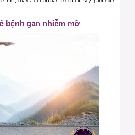
t mỏi, chán ăn từ đó dẫn tới cơ thể suy giảm miễn
hế bệnh gan nhiễm mỡ