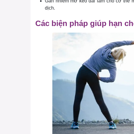
Gan nhiễm mỡ kéo dài làm cho cơ thể mệ
dịch.
Các biện pháp giúp hạn c