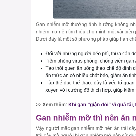
Gan nhiễm mỡ thường ảnh hưởng không nhỏ 
nhiễm mỡ nên tìm hiểu cho mình một vài biện p
Dưới đây là một số phương pháp giúp hạn chế
Đối với những người béo phì, thừa cân d
Tiêm phòng virus phòng, chống viêm gan A
Tạo thói quen ăn uống theo chế độ dinh d
ăn thức ăn có nhiều chất béo, giảm ăn tin
Tập thể dục thể thao: đây là yếu tố quan
xuyên với cường độ thích hợp, giúp kiểm 
>> Xem thêm:
Khi gan “giận dỗi” vì quá tải
Gan nhiễm mỡ thì nên ăn nh
Vậy người mắc gan nhiễm mỡ nên ăn trái cây g
trái cây mà người bị gan nhiễm mỡ nên sử dụ