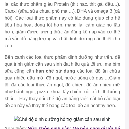
là: các thực phẩm giàu
Protein
(thịt nạc, thịt gà, đậu…),
Canxi
(sữa, sữa chua, phô mai…),
DHA và omega 3
(cá
hồi). Các loại thực phẩm này có tác dụng giúp cho hệ
tiêu hóa hoạt động tốt hơn, mang lại cảm giác no lâu
hơn, giảm được lượng thức ăn đáng kể nạp vào cơ thể
mà vẫn đủ năng lượng và chất dinh dưỡng cần thiết cho
con.
Bên cạnh các loại thực phẩm dinh dưỡng như trên, để
quá trình giảm cân sau sinh đạt hiệu quả tối ưu, mẹ bỉm
sữa cũng cần
hạn chế sử dụng
các loại đồ ăn chứa
quá nhiều dầu mỡ, đồ ngọt, nước uống có gas,…Giảm
tối đa các loại thức ăn ngọt, đồ chiên, đồ ăn nhiều mỡ
như bánh ngọt, pizza, khoai tây chiên, xúc xích, thịt xông
khói… Hãy thay đổi chế độ ăn bằng việc cắt bỏ các loại
đồ ăn này và thay thế bằng các loại đồ ăn healthy hơn.
Xem thêm:
Sức khỏe sinh sản: Mẹ nên chơi gì với bé