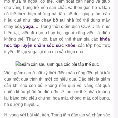
mỡ thừa ra ngoài cơ thể, kiểm soát cân nặng và giúp
cho vùng bụng trở nên săn chắc và thon gọn hơn. Bạn
có thể thực hiện những bài tập thể dục giúp giảm cân
hiệu quả như:
tập chạy bộ tại nhà
(có thể dùng máy
chạy bộ)
,
yoga
,…
Trong thời điểm dịch COVID-19 như
hiện tại, việc đi dạo, chạy bộ ngoài công viên là điều
không thể. Thay vì đó, bạn có thể tham gia các
khóa
học tập luyện chăm sóc sức khỏe
, các lớp học trực
tuyến để tập yoga tại nhà mà vẫn hiệu quả.
Việc giảm cân ở bất kỳ thời điểm nào cũng đều phải trải
qua một quá trình thì mới có hiệu quả. Đặc biệt là giảm
cân khi cho con bú, không nên quá vội vàng cắt quá
nhiều khẩu phần ăn điều đó sẽ làm cơ thể phản kháng
lại bằng các triệu chứng: hoa mắt, chóng mặt, đói bụng,
hạ đường huyết,…
Hi vọng với bài viết trên, Trung tâm đào tạo và chăm sóc