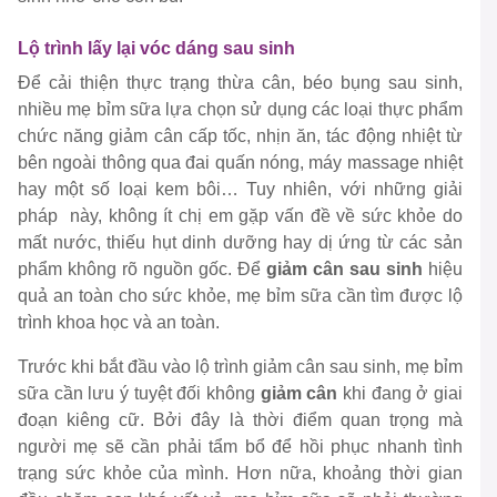
Lộ trình lấy lại vóc dáng sau sinh
Để cải thiện thực trạng thừa cân, béo bụng sau sinh,
nhiều mẹ bỉm sữa lựa chọn sử dụng các loại thực phẩm
chức năng giảm cân cấp tốc, nhịn ăn, tác động nhiệt từ
bên ngoài thông qua đai quấn nóng, máy massage nhiệt
hay một số loại kem bôi… Tuy nhiên, với những giải
pháp này, không ít chị em gặp vấn đề về sức khỏe do
mất nước, thiếu hụt dinh dưỡng hay dị ứng từ các sản
phẩm không rõ nguồn gốc. Để
giảm cân sau sinh
hiệu
quả an toàn cho sức khỏe, mẹ bỉm sữa cần tìm được lộ
trình khoa học và an toàn.
Trước khi bắt đầu vào lộ trình giảm cân sau sinh, mẹ bỉm
sữa cần lưu ý tuyệt đối không
giảm cân
khi đang ở giai
đoạn kiêng cữ. Bởi đây là thời điểm quan trọng mà
người mẹ sẽ cần phải tẩm bổ để hồi phục nhanh tình
trạng sức khỏe của mình. Hơn nữa, khoảng thời gian