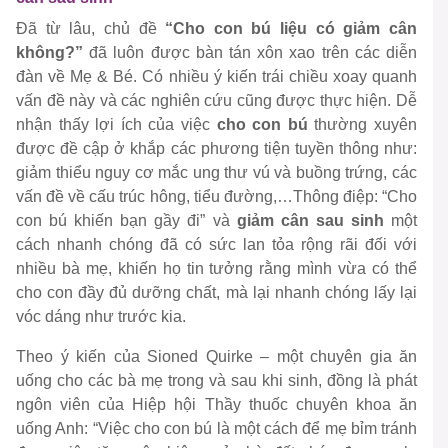
Đã từ lâu, chủ đề
“Cho con bú liệu có giảm cân
không?”
đã luôn được bàn tán xôn xao trên các diễn
đàn về Mẹ & Bé. Có nhiều ý kiến trái chiều xoay quanh
vấn đề này và các nghiên cứu cũng được thực hiện. Dễ
nhận thấy lợi ích của việc
cho con bú
thường xuyên
được đề cập ở khắp các phương tiện tuyền thông như:
giảm thiểu nguy cơ mắc ung thư vú và buồng trứng, các
vấn đề về cấu trúc hông, tiểu đường,…
Thông điệp:
“Cho
con bú khiến bạn gầy đi”
và
giảm cân sau sinh
một
cách nhanh chóng đã có sức lan tỏa rộng rãi đối với
nhiều bà mẹ, khiến họ tin tưởng rằng mình vừa có thể
cho con đầy đủ dưỡng chất, mà lại nhanh chóng lấy lại
vóc dáng như trước kia.
Theo ý kiến của
Sioned Quirke
– một chuyên gia ăn
uống cho các bà mẹ trong và sau khi sinh, đồng là phát
ngôn viên của Hiệp hội Thầy thuốc chuyên khoa ăn
uống Anh: “Việc cho con bú là một cách để mẹ bỉm tránh