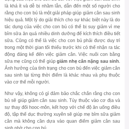
là
khá ít và dễ bị nhầm lẫn
, dẫn đến một số người cho
rằng cho con bú là một giải pháp giúp giảm cân sau sinh
hiệu quả. Một lý do giải thích cho sự khác biệt này là do
tác dụng của việc cho con bú có thể bị suy giảm vì mẹ
bỉm sữa ăn quá nhiều dinh dưỡng để kích thích điều tiết
sữa. Cũng có thể là việc cho con bú phải được duy trì
trong một thời gian tối thiểu trước khi có thể nhận ra tác
động đáng kể đến việc giảm cân. Việc nuôi con bằng
sữa mẹ cũng có thể giúp
giảm nhẹ cân nặng sau sinh
.
Ảnh hưởng của tình trạng cho con bú đến việc giảm cân
sau sinh tại từng thời điểm là khác nhau và phụ thuộc
vào cơ thể mỗi người.
Như vậy, không có gì đảm bảo chắc chắn rằng cho con
bú sẽ giúp giảm cân sau sinh. Tùy thuộc vào cơ địa và
sự thay đổi hooc-môn, kết hợp với chế độ ăn uống điều
độ, tập thể dục thường xuyên sẽ giúp mẹ bỉm sữa giảm
cân mà không cần dựa vào quan điểm giảm cân sau
sinh nhờ cho con bú.