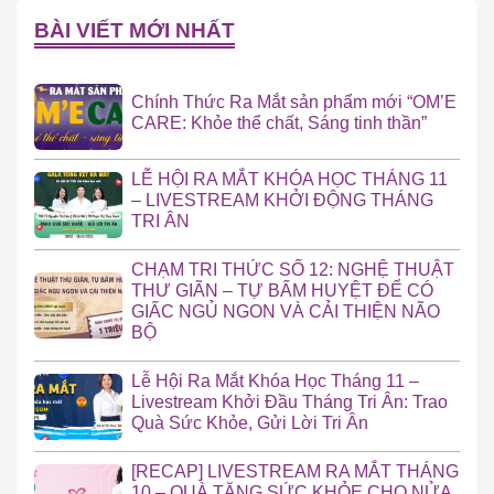
BÀI VIẾT MỚI NHẤT
Chính Thức Ra Mắt sản phẩm mới “OM’E
CARE: Khỏe thể chất, Sáng tinh thần”
LỄ HỘI RA MẮT KHÓA HỌC THÁNG 11
– LIVESTREAM KHỞI ĐỘNG THÁNG
TRI ÂN
CHẠM TRI THỨC SỐ 12: NGHỆ THUẬT
THƯ GIÃN – TỰ BẤM HUYỆT ĐỂ CÓ
GIẤC NGỦ NGON VÀ CẢI THIỆN NÃO
BỘ
Lễ Hội Ra Mắt Khóa Học Tháng 11 –
Livestream Khởi Đầu Tháng Tri Ân: Trao
Quà Sức Khỏe, Gửi Lời Tri Ân
[RECAP] LIVESTREAM RA MẮT THÁNG
10 – QUÀ TẶNG SỨC KHỎE CHO NỬA