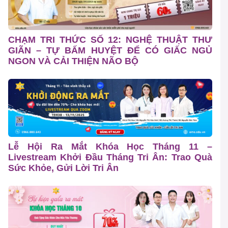
CHẠM TRI THỨC SỐ 12: NGHỆ THUẬT THƯ
GIÃN – TỰ BẤM HUYỆT ĐỂ CÓ GIẤC NGỦ
NGON VÀ CẢI THIỆN NÃO BỘ
Lễ Hội Ra Mắt Khóa Học Tháng 11 –
Livestream Khởi Đầu Tháng Tri Ân: Trao Quà
Sức Khỏe, Gửi Lời Tri Ân