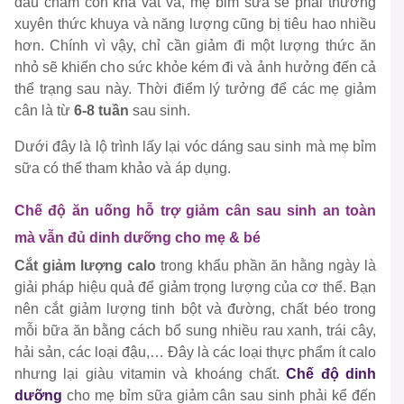
đầu chăm con khá vất vả, mẹ bỉm sữa sẽ phải thường
xuyên thức khuya và năng lượng cũng bị tiêu hao nhiều
hơn. Chính vì vậy, chỉ cần giảm đi một lượng thức ăn
nhỏ sẽ khiến cho sức khỏe kém đi và ảnh hưởng đến cả
thể trạng sau này. Thời điểm lý tưởng để các mẹ giảm
cân là từ
6-8 tuần
sau sinh.
Dưới đây là lộ trình lấy lại vóc dáng sau sinh mà mẹ bỉm
sữa có thể tham khảo và áp dụng.
Chế độ ăn uống hỗ trợ giảm cân sau sinh an toàn
mà vẫn đủ dinh dưỡng cho mẹ & bé
Cắt giảm lượng calo
trong khẩu phần ăn hằng ngày là
giải pháp hiệu quả để giảm trọng lượng của cơ thể. Bạn
nên cắt giảm lượng tinh bột và đường, chất béo trong
mỗi bữa ăn bằng cách bổ sung nhiều rau xanh, trái cây,
hải sản, các loại đậu,… Đây là các loại thực phẩm ít calo
nhưng lại giàu vitamin và khoáng chất.
Chế độ dinh
dưỡng
cho mẹ bỉm sữa giảm cân sau sinh phải kể đến