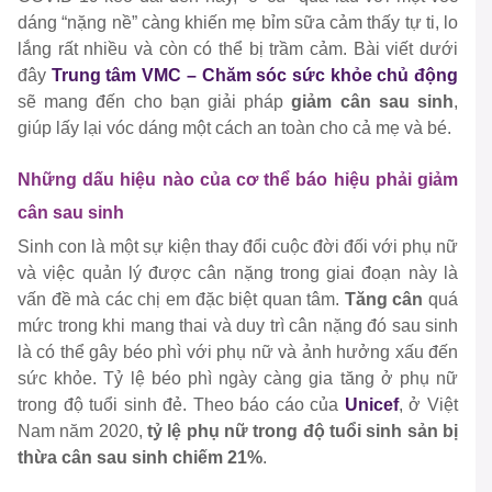
dáng
“nặng nề”
càng khiến mẹ bỉm sữa cảm thấy tự ti, lo
lắng rất nhiều và còn có thể bị trầm cảm. Bài viết dưới
đây
Trung tâm VMC – Chăm sóc sức khỏe chủ động
sẽ mang đến cho bạn giải pháp
giảm cân sau sinh
,
giúp lấy lại vóc dáng một cách an toàn cho cả mẹ và bé.
Những dấu hiệu nào của cơ thể báo hiệu phải giảm
cân sau sinh
Sinh con là một sự kiện thay đổi cuộc đời đối với phụ nữ
và việc quản lý được cân nặng trong giai đoạn này là
vấn đề mà các chị em đặc biệt quan tâm.
Tăng cân
quá
mức trong khi mang thai và duy trì cân nặng đó sau sinh
là có thể gây béo phì với phụ nữ và ảnh hưởng xấu đến
sức khỏe. Tỷ lệ béo phì ngày càng gia tăng ở phụ nữ
trong độ tuổi sinh đẻ. Theo báo cáo của
Unicef
, ở Việt
Nam năm 2020,
tỷ lệ phụ nữ trong độ tuổi sinh sản bị
thừa cân sau sinh chiếm 21%
.