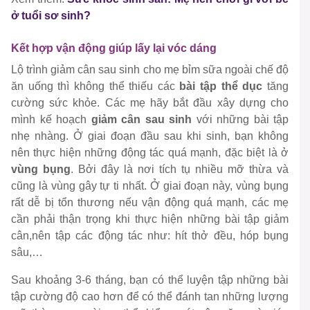
ở tuổi sơ sinh?
Kết hợp vận động giúp lấy lại vóc dáng
Lộ trình giảm cân sau sinh cho mẹ bỉm sữa ngoài chế độ
ăn uống thì không thể thiếu các
bài tập thể dục
tăng
cường sức khỏe. Các mẹ hãy bắt đầu xây dựng cho
mình kế hoạch
giảm cân sau sinh
với những bài tập
nhẹ nhàng
.
Ở giai đoạn đầu sau khi sinh, bạn không
nên thực hiện những động tác quá mạnh, đặc biệt là ở
vùng bụng
. Bởi đây là nơi tích tụ nhiều mỡ thừa và
cũng là vùng gây tự ti nhất. Ở giai đoạn này, vùng bụng
rất dễ bị tổn thương nếu vận động quá mạnh, các mẹ
cần phải thận trọng khi thực hiện những bài tập giảm
cân,nên tập các động tác như: hít thở đều, hóp bụng
sâu,…
Sau khoảng 3-6 tháng, bạn có thể luyện tập những bài
tập cường độ cao hơn để có thể đánh tan những lượng