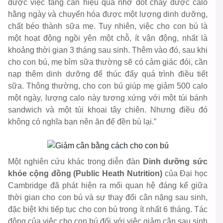
được việc tăng cân hiệu quả nhờ đốt cháy được calo
hằng ngày và chuyển hóa được một lượng dinh dưỡng,
chất béo thành sữa mẹ. Tuy nhiên, việc cho con bú là
một hoạt động ngồi yên một chỗ, ít vận động, nhất là
khoảng thời gian 3 tháng sau sinh. Thêm vào đó, sau khi
cho con bú, mẹ bỉm sữa thường sẽ có cảm giác đói, cần
nạp thêm dinh dưỡng để thúc đẩy quá trình điều tiết
sữa. Thông thường, cho con bú giúp mẹ giảm 500 calo
một ngày, lượng calo này tương xứng với một túi bánh
sandwich và một túi khoai tây chiên. Nhưng điều đó
không có nghĩa bạn nên ăn để đền bù lại.”
Một nghiên cứu khác trong diễn đàn
Dinh dưỡng sức
khỏe cộng đồng (Public Heath Nutrition)
của Đại học
Cambridge đã phát hiện ra mối quan hệ đáng kể giữa
thời gian cho con bú và sự thay đổi cân nặng sau sinh,
đặc biệt khi tiếp tục cho con bú trong ít nhất 6 tháng. Tác
động của việc cho con bú đối với việc giảm cân sau sinh