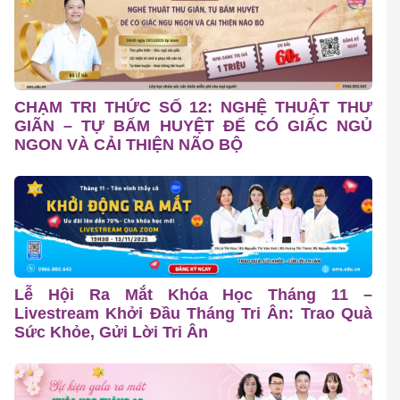
CHẠM TRI THỨC SỐ 12: NGHỆ THUẬT THƯ
GIÃN – TỰ BẤM HUYỆT ĐỂ CÓ GIẤC NGỦ
NGON VÀ CẢI THIỆN NÃO BỘ
Lễ Hội Ra Mắt Khóa Học Tháng 11 –
Livestream Khởi Đầu Tháng Tri Ân: Trao Quà
Sức Khỏe, Gửi Lời Tri Ân