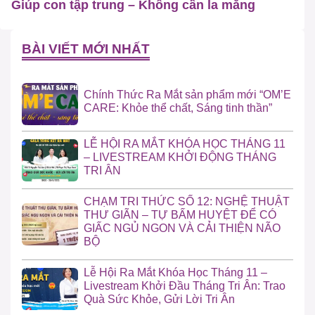
Giúp con tập trung – Không cần la mắng
BÀI VIẾT MỚI NHẤT
Chính Thức Ra Mắt sản phẩm mới “OM’E
CARE: Khỏe thể chất, Sáng tinh thần”
LỄ HỘI RA MẮT KHÓA HỌC THÁNG 11
– LIVESTREAM KHỞI ĐỘNG THÁNG
TRI ÂN
CHẠM TRI THỨC SỐ 12: NGHỆ THUẬT
THƯ GIÃN – TỰ BẤM HUYỆT ĐỂ CÓ
GIẤC NGỦ NGON VÀ CẢI THIỆN NÃO
BỘ
Lễ Hội Ra Mắt Khóa Học Tháng 11 –
Livestream Khởi Đầu Tháng Tri Ân: Trao
Quà Sức Khỏe, Gửi Lời Tri Ân