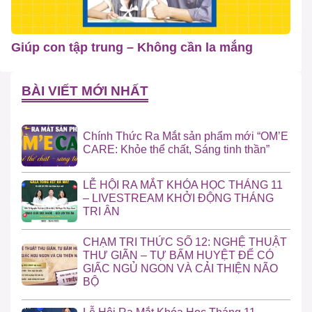
Giúp con tập trung – Không cần la mắng
BÀI VIẾT MỚI NHẤT
Chính Thức Ra Mắt sản phẩm mới “OM’E
CARE: Khỏe thể chất, Sáng tinh thần”
LỄ HỘI RA MẮT KHÓA HỌC THÁNG 11
– LIVESTREAM KHỞI ĐỘNG THÁNG
TRI ÂN
CHẠM TRI THỨC SỐ 12: NGHỆ THUẬT
THƯ GIÃN – TỰ BẤM HUYỆT ĐỂ CÓ
GIẤC NGỦ NGON VÀ CẢI THIỆN NÃO
BỘ