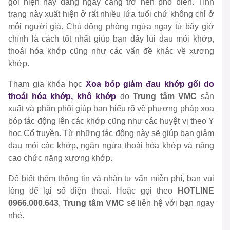
gối hiện nay đang ngày càng trở nên phổ biến. Tình
trạng này xuất hiện ở rất nhiều lứa tuổi chứ không chỉ ở
mỗi người già. Chủ động phòng ngừa ngay từ bây giờ
chính là cách tốt nhất giúp bạn đẩy lùi đau mỏi khớp,
thoái hóa khớp cũng như các vấn đề khác về xương
khớp.
Tham gia khóa học
Xoa bóp giảm đau khớp gối do
thoái hóa khớp, khô khớp
do
Trung tâm VMC
sản
xuất và phân phối giúp bạn hiểu rõ về phương pháp xoa
bóp tác động lên các khớp cũng như các huyệt vị theo Y
học Cổ truyền. Từ những tác động này sẽ giúp bạn giảm
đau mỏi các khớp, ngăn ngừa thoái hóa khớp và nâng
cao chức năng xương khớp.
Để biết thêm thông tin và nhận tư vấn miễn phí, bạn vui
lòng để lại số điện thoại. Hoặc gọi theo
HOTLINE
0966.000.643
,
Trung tâm VMC
sẽ liên hệ với bạn ngay
nhé.