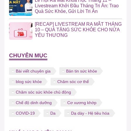
Lễ Hội Ra Mắt Khóa Học Tháng 11 –
Livestream Khởi Đầu Tháng Tri Ân: Trao
Quà Sức Khỏe, Gửi Lời Tri Ân
[RECAP] LIVESTREAM RA MẮT THÁNG
10 – QUÀ TẶNG SỨC KHỎE CHO NỬA
YÊU THƯƠNG
CHUYÊN MỤC
Bài viết chuyên gia
Bản tin sức khỏe
blog sức khỏe
Chăm sóc cơ thể
Chăm sóc sức khỏe chủ động
Chế độ dinh dưỡng
Cơ xương khớp
COVID-19
Da
Dạ dày - Hệ tiêu hóa