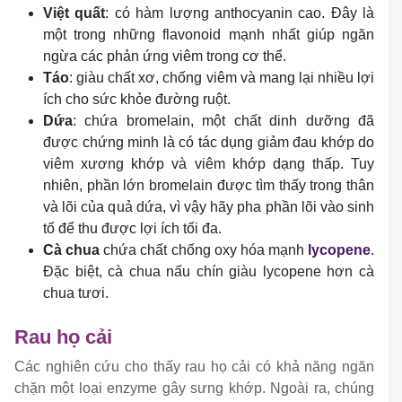
Việt quất
: có hàm lượng anthocyanin cao. Đây là
một trong những flavonoid mạnh nhất giúp ngăn
ngừa các phản ứng viêm trong cơ thể.
Táo
: giàu chất xơ, chống viêm và mang lại nhiều lợi
ích cho sức khỏe đường ruột.
Dứa
: chứa bromelain, một chất dinh dưỡng đã
được chứng minh là có tác dụng giảm đau khớp do
viêm xương khớp và viêm khớp dạng thấp. Tuy
nhiên, phần lớn bromelain được tìm thấy trong thân
và lõi của quả dứa, vì vậy hãy pha phần lõi vào sinh
tố để thu được lợi ích tối đa.
Cà chua
chứa chất chống oxy hóa mạnh
lycopene
.
Đặc biệt, cà chua nấu chín giàu lycopene hơn cà
chua tươi.
Rau họ cải
Các nghiên cứu cho thấy rau họ cải có khả năng ngăn
chặn một loại enzyme gây sưng khớp. Ngoài ra, chúng