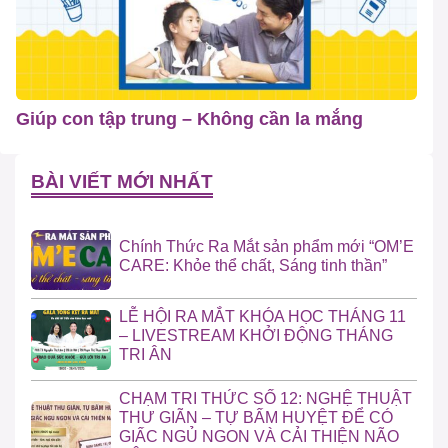
Giúp con tập trung – Không cần la mắng
BÀI VIẾT MỚI NHẤT
Chính Thức Ra Mắt sản phẩm mới “OM’E
CARE: Khỏe thể chất, Sáng tinh thần”
LỄ HỘI RA MẮT KHÓA HỌC THÁNG 11
– LIVESTREAM KHỞI ĐỘNG THÁNG
TRI ÂN
CHẠM TRI THỨC SỐ 12: NGHỆ THUẬT
THƯ GIÃN – TỰ BẤM HUYỆT ĐỂ CÓ
GIẤC NGỦ NGON VÀ CẢI THIỆN NÃO