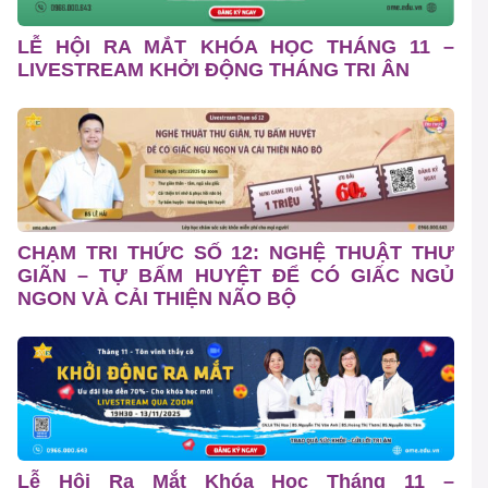
LỄ HỘI RA MẮT KHÓA HỌC THÁNG 11 –
LIVESTREAM KHỞI ĐỘNG THÁNG TRI ÂN
CHẠM TRI THỨC SỐ 12: NGHỆ THUẬT THƯ
GIÃN – TỰ BẤM HUYỆT ĐỂ CÓ GIẤC NGỦ
NGON VÀ CẢI THIỆN NÃO BỘ
Lễ Hội Ra Mắt Khóa Học Tháng 11 –