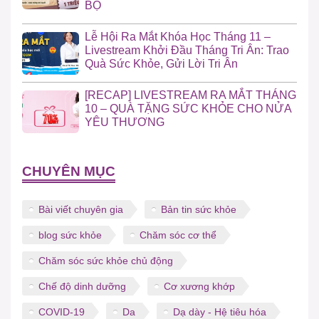
BỘ
Lễ Hội Ra Mắt Khóa Học Tháng 11 –
Livestream Khởi Đầu Tháng Tri Ân: Trao
Quà Sức Khỏe, Gửi Lời Tri Ân
[RECAP] LIVESTREAM RA MẮT THÁNG
10 – QUÀ TẶNG SỨC KHỎE CHO NỬA
YÊU THƯƠNG
CHUYÊN MỤC
Bài viết chuyên gia
Bản tin sức khỏe
blog sức khỏe
Chăm sóc cơ thể
Chăm sóc sức khỏe chủ động
Chế độ dinh dưỡng
Cơ xương khớp
COVID-19
Da
Dạ dày - Hệ tiêu hóa