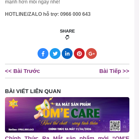
mạnh hơn mỗi ngày nhé!
HOTLINE/ZALO hỗ trợ: 0966 000 643
SHARE
<< Bài Trước
Bài Tiếp >>
BÀI VIẾT LIÊN QUAN
Chính Thức Ra Mắt sản phẩm mới “OM’E