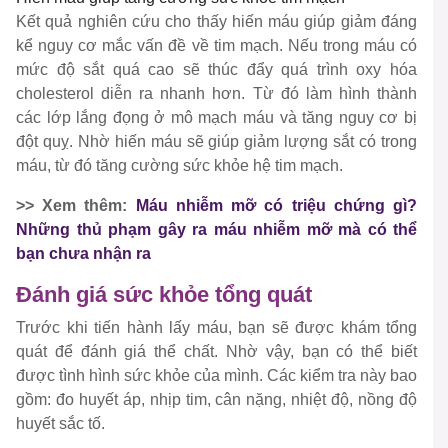
Kết quả nghiên cứu cho thấy hiến máu giúp giảm đáng
kể nguy cơ mắc vấn đề về tim mạch. Nếu trong máu có
mức độ sắt quá cao sẽ thúc đẩy quá trình oxy hóa
cholesterol diễn ra nhanh hơn. Từ đó làm hình thành
các lớp lắng đọng ở mô mạch máu và tăng nguy cơ bị
đột quỵ. Nhờ hiến máu sẽ giúp giảm lượng sắt có trong
máu, từ đó tăng cường sức khỏe hệ tim mạch.
>> Xem thêm:
Máu nhiễm mỡ có triệu chứng gì?
Những thủ phạm gây ra máu nhiễm mỡ mà có thể
bạn chưa nhận ra
Đánh giá sức khỏe tổng quát
Trước khi tiến hành lấy máu, bạn sẽ được khám tổng
quát để đánh giá thể chất. Nhờ vậy, bạn có thể biết
được tình hình sức khỏe của mình. Các kiểm tra này bao
gồm: đo huyết áp, nhịp tim, cân nặng, nhiệt độ, nồng độ
huyết sắc tố.