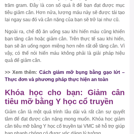
trăm gram. Đây là con số quá ít để bạn đạt được mục
tiêu giảm cân. Hơn nửa, lượng máu này sẽ được tái tạo
lại ngay sau đó và cân nặng của bạn sẽ trở lại như cũ.
Ngoài ra, chế độ ăn uống sau khi hiến máu cũng khiến
bạn tăng cân hoặc giảm cân. Trên thực tế sau khi hiến,
bạn sẽ ăn uống ngon miệng hơn nên rất dễ tăng cân. Vì
vậy, có thể nói hiến máu không phải là giải pháp hiệu
quả để giảm cân.
>> Xem thêm:
Cách giảm mỡ bụng bằng gạo lứt –
Thực đơn và phương pháp thực hiện an toàn
Khóa học cho bạn: Giảm cân
tiêu mỡ bằng Y học cổ truyền
Giảm cân là một quá trình lâu dài và rất cần sự quyết
tâm để đạt được cân nặng mong muốn. Khóa học giảm
cân tiêu mỡ bằng Y học cổ truyền tại VMC sẽ hỗ trợ giúp
bạn nhanh chóng có được vóc dáng lý tưởng.