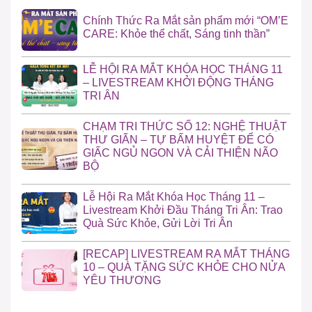
Chính Thức Ra Mắt sản phẩm mới “OM’E
CARE: Khỏe thể chất, Sáng tinh thần”
LỄ HỘI RA MẮT KHÓA HỌC THÁNG 11
– LIVESTREAM KHỞI ĐỘNG THÁNG
TRI ÂN
CHẠM TRI THỨC SỐ 12: NGHỆ THUẬT
THƯ GIÃN – TỰ BẤM HUYỆT ĐỂ CÓ
GIẤC NGỦ NGON VÀ CẢI THIỆN NÃO
BỘ
Lễ Hội Ra Mắt Khóa Học Tháng 11 –
Livestream Khởi Đầu Tháng Tri Ân: Trao
Quà Sức Khỏe, Gửi Lời Tri Ân
[RECAP] LIVESTREAM RA MẮT THÁNG
10 – QUÀ TẶNG SỨC KHỎE CHO NỬA
YÊU THƯƠNG