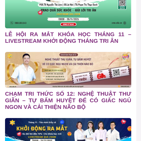
LỄ HỘI RA MẮT KHÓA HỌC THÁNG 11 –
LIVESTREAM KHỞI ĐỘNG THÁNG TRI ÂN
CHẠM TRI THỨC SỐ 12: NGHỆ THUẬT THƯ
GIÃN – TỰ BẤM HUYỆT ĐỂ CÓ GIẤC NGỦ
NGON VÀ CẢI THIỆN NÃO BỘ