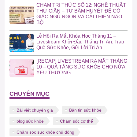
CHẠM TRI THỨC SỐ 12: NGHỆ THUẬT
THƯ GIÃN – TỰ BẤM HUYỆT ĐỂ CÓ
GIẤC NGỦ NGON VÀ CẢI THIỆN NÃO
BỘ
Lễ Hội Ra Mắt Khóa Học Tháng 11 –
Livestream Khởi Đầu Tháng Tri Ân: Trao
Quà Sức Khỏe, Gửi Lời Tri Ân
[RECAP] LIVESTREAM RA MẮT THÁNG
10 – QUÀ TẶNG SỨC KHỎE CHO NỬA
YÊU THƯƠNG
CHUYÊN MỤC
Bài viết chuyên gia
Bản tin sức khỏe
blog sức khỏe
Chăm sóc cơ thể
Chăm sóc sức khỏe chủ động