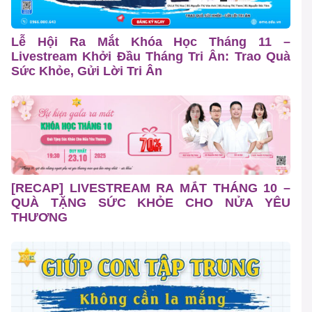
Lễ Hội Ra Mắt Khóa Học Tháng 11 –
Livestream Khởi Đầu Tháng Tri Ân: Trao Quà
Sức Khỏe, Gửi Lời Tri Ân
[RECAP] LIVESTREAM RA MẮT THÁNG 10 –
QUÀ TẶNG SỨC KHỎE CHO NỬA YÊU
THƯƠNG