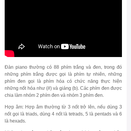
Đàn piano thường có 88 phím trắng và đen, trong đó
những phím trắng được gọi là phím tự nhiên, những
phím đen gọi là phím hóa có chức năng thực hiện
những nốt hóa như (#) và giáng (b). Các phím đen được
chia làm nhóm 2 phím đen và nhóm 3 phím đen.
Hợp âm: Hợp âm thường từ 3 nốt trở lên, nếu dùng 3
nốt gọi là triads, dùng 4 nốt là tetrads, 5 là pentads và 6
là hexads.