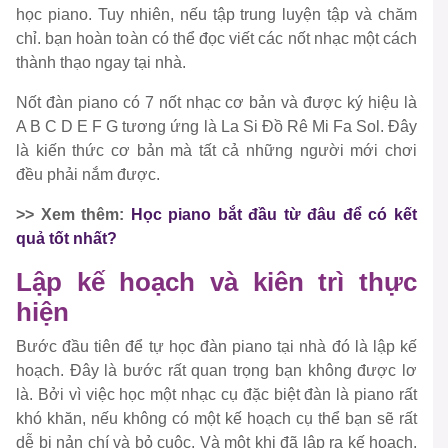
học piano. Tuy nhiên, nếu tập trung luyện tập và chăm
chỉ. bạn hoàn toàn có thể đọc viết các nốt nhạc một cách
thành thạo ngay tại nhà.
Nốt đàn piano có 7 nốt nhạc cơ bản và được ký hiệu là
A B C D E F G tương ứng là La Si Đồ Rê Mi Fa Sol. Đây
là kiến thức cơ bản mà tất cả những người mới chơi
đều phải nắm được.
>> Xem thêm:
Học piano bắt đầu từ đâu để có kết
quả tốt nhất?
Lập kế hoạch và kiên trì thực
hiện
Bước đầu tiên để tự học đàn piano tại nhà đó là lập kế
hoạch. Đây là bước rất quan trọng bạn không được lơ
là. Bởi vì việc học một nhạc cụ đặc biệt đàn là piano rất
khó khăn, nếu không có một kế hoạch cụ thể bạn sẽ rất
dễ bị nản chí và bỏ cuộc. Và một khi đã lập ra kế hoạch,