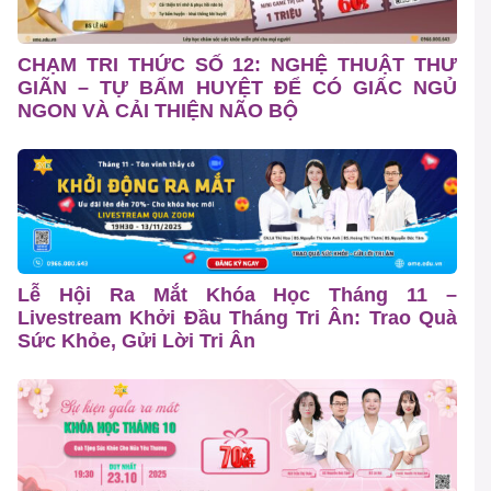
CHẠM TRI THỨC SỐ 12: NGHỆ THUẬT THƯ
GIÃN – TỰ BẤM HUYỆT ĐỂ CÓ GIẤC NGỦ
NGON VÀ CẢI THIỆN NÃO BỘ
Lễ Hội Ra Mắt Khóa Học Tháng 11 –
Livestream Khởi Đầu Tháng Tri Ân: Trao Quà
Sức Khỏe, Gửi Lời Tri Ân