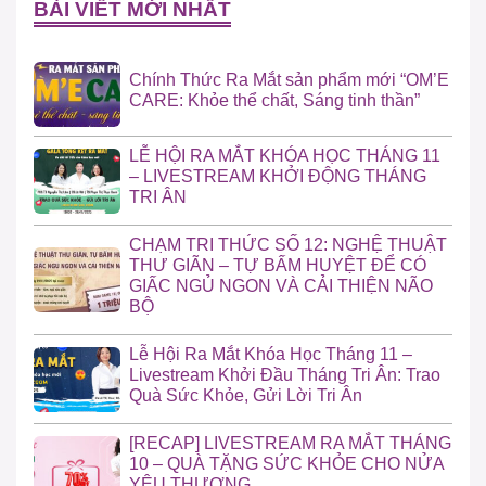
BÀI VIẾT MỚI NHẤT
Chính Thức Ra Mắt sản phẩm mới “OM’E
CARE: Khỏe thể chất, Sáng tinh thần”
LỄ HỘI RA MẮT KHÓA HỌC THÁNG 11
– LIVESTREAM KHỞI ĐỘNG THÁNG
TRI ÂN
CHẠM TRI THỨC SỐ 12: NGHỆ THUẬT
THƯ GIÃN – TỰ BẤM HUYỆT ĐỂ CÓ
GIẤC NGỦ NGON VÀ CẢI THIỆN NÃO
BỘ
Lễ Hội Ra Mắt Khóa Học Tháng 11 –
Livestream Khởi Đầu Tháng Tri Ân: Trao
Quà Sức Khỏe, Gửi Lời Tri Ân
[RECAP] LIVESTREAM RA MẮT THÁNG
10 – QUÀ TẶNG SỨC KHỎE CHO NỬA
YÊU THƯƠNG