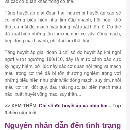
và các cơ quan khác trong cơ thể.
Tăng huyết áp giai đoạn hai, người bị huyết áp cao sẽ
có những biểu hiện như tim đập nhanh, hồi hộp, khó
thở, da mặt đỏ, mạch máu trong mắt xuất hiện rõ. Cơ thể
đã xuất hiện những tổn thương như xơ vữa động mạch,
hẹp động mạch vành, phì đại tâm thất trái…
Tăng huyết áp giai đoạn 3,chỉ số đo huyết áp khi nghỉ
ngơi vượt ngưỡng 180/110, đây là mức cảnh báo cực
kỳ nguy hiểm, bởi lúc này các cơ quan nội tạng và mạch
máu trong cơ thể đã bị tổn thương nghiêm trọng với
những biểu hiện như phình/tắc động mạch, suy tim, nhồi
máu cơ tim, đột quỵ, đau thắt ngực, tai biến mạch máu
não, xuất huyết võng mạc, suy thận…
>> XEM THÊM:
Chỉ số đo huyết áp và nhịp tim
– Top
3 điều cần biết
Nguyên nhân dẫn đến tình trạng