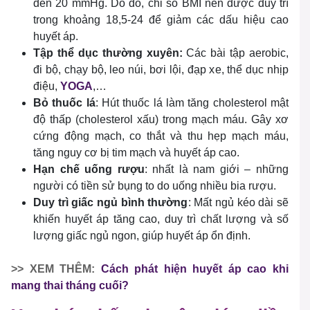
đến 20 mmHg. Do đó, chỉ số BMI nên được duy trì
trong khoảng 18,5-24 để giảm các dấu hiệu cao
huyết áp.
Tập thể dục thường xuyên:
Các bài tập aerobic,
đi bộ, chạy bộ, leo núi, bơi lội, đạp xe, thể dục nhịp
điệu,
YOGA
,…
Bỏ thuốc lá
: Hút thuốc lá làm tăng cholesterol mật
độ thấp (cholesterol xấu) trong mạch máu. Gây xơ
cứng động mạch, co thắt và thu hẹp mạch máu,
tăng nguy cơ bị tim mạch và huyết áp cao.
Hạn chế uống rượu
: nhất là nam giới – những
người có tiền sử bụng to do uống nhiều bia rượu.
Duy trì giấc ngủ bình thường
: Mất ngủ kéo dài sẽ
khiến huyết áp tăng cao, duy trì chất lượng và số
lượng giấc ngủ ngon, giúp huyết áp ổn định.
>> XEM THÊM:
Cách phát hiện huyết áp cao khi
mang thai tháng cuối?