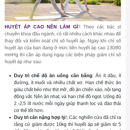
HUYẾT ÁP CAO NÊN LÀM GÌ
? Theo các bác sĩ
chuyên khoa đầu ngành, có rất nhiều cách khác nhau để
thay đổi và kiểm soát chỉ số huyết áp. Ngay khi chỉ số
huyết áp của bạn đang ở mức tiền huyết áp cao 130/80
mmHg thì cần áp dụng ngay các biện pháp giảm chỉ số
huyết áp như sau:
Duy trì chế độ ăn uống cân bằng
: Ăn ít dầu, ít
đường, ít muối và nhiều chất xơ. Hạn chế thức ăn
giàu chất béo như thịt mỡ, đồ ăn chiên xào, nội tạng
động vật. Nên ăn nhạt, và hạn chế đồ ngọt. Uống đủ
2 -2,5 lít nước mỗi ngày giúp thanh lọc và đào thải
cơ thể tốt hơn.
Duy trì cân nặng hợp lý
/; Các nghiên cứu đã chỉ ra
rằng cứ giảm được 10kg thì huyết áp sẽ giảm từ 5