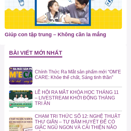
Giúp con tập trung – Không cần la mắng
BÀI VIẾT MỚI NHẤT
Chính Thức Ra Mắt sản phẩm mới “OM’E
CARE: Khỏe thể chất, Sáng tinh thần”
LỄ HỘI RA MẮT KHÓA HỌC THÁNG 11
– LIVESTREAM KHỞI ĐỘNG THÁNG
TRI ÂN
CHẠM TRI THỨC SỐ 12: NGHỆ THUẬT
THƯ GIÃN – TỰ BẤM HUYỆT ĐỂ CÓ
GIẤC NGỦ NGON VÀ CẢI THIỆN NÃO