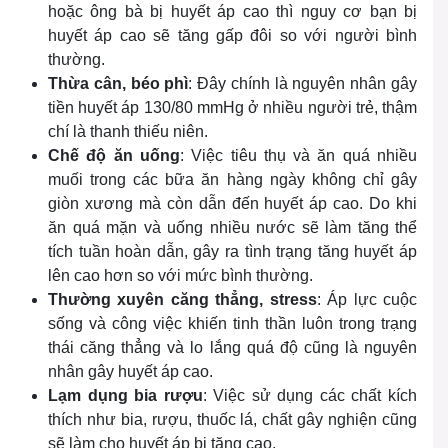
hoặc ông bà bị huyết áp cao thì nguy cơ bạn bị
huyết áp cao sẽ tăng gấp đôi so với người bình
thường.
Thừa cân, béo phì
: Đây chính là nguyên nhân gây
tiền huyết áp 130/80 mmHg ở nhiều người trẻ, thậm
chí là thanh thiếu niên.
Chế độ ăn uống
: Việc tiêu thụ và ăn quá nhiều
muối trong các bữa ăn hàng ngày không chỉ gây
giòn xương mà còn dẫn đến huyết áp cao. Do khi
ăn quá mặn và uống nhiều nước sẽ làm tăng thể
tích tuần hoàn dẫn, gây ra tình trạng tăng huyết áp
lên cao hơn so với mức bình thường.
Thường xuyên căng thẳng, stress
: Áp lực cuộc
sống và công việc khiến tinh thần luôn trong trạng
thái căng thẳng và lo lắng quá độ cũng là nguyên
nhân gây huyết áp cao.
Lạm dụng bia rượu
: Việc sử dụng các chất kích
thích như bia, rượu, thuốc lá, chất gây nghiện cũng
sẽ làm cho huyết áp bị tăng cao.