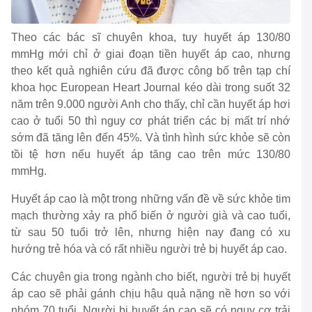
Theo các bác sĩ chuyên khoa, tuy huyết áp 130/80
mmHg mới chỉ ở giai đoạn tiền huyết áp cao, nhưng
theo kết quả nghiên cứu đã được công bố trên tạp chí
khoa học European Heart Journal kéo dài trong suốt 32
năm trên 9.000 người Anh cho thấy, chỉ cần huyết áp hơi
cao ở tuổi 50 thì nguy cơ phát triển các bị mất trí nhớ
sớm đã tăng lên đến 45%. Và tình hình sức khỏe sẽ còn
tồi tệ hơn nếu huyết áp tăng cao trên mức 130/80
mmHg.
Huyết áp cao là một trong những vấn đề về sức khỏe tim
mạch thường xảy ra phổ biến ở người già và cao tuổi,
từ sau 50 tuổi trở lên, nhưng hiện nay đang có xu
hướng trẻ hóa và có rất nhiều người trẻ bị huyết áp cao.
Các chuyên gia trong ngành cho biết, người trẻ bị huyết
áp cao sẽ phải gánh chịu hậu quả nặng nề hơn so với
nhóm 70 tuổi. Người bị huyết áp cao sẽ có nguy cơ trải