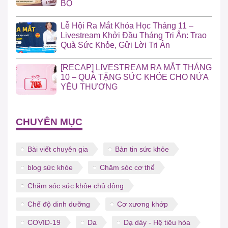
BỘ
Lễ Hội Ra Mắt Khóa Học Tháng 11 –
Livestream Khởi Đầu Tháng Tri Ân: Trao
Quà Sức Khỏe, Gửi Lời Tri Ân
[RECAP] LIVESTREAM RA MẮT THÁNG
10 – QUÀ TẶNG SỨC KHỎE CHO NỬA
YÊU THƯƠNG
CHUYÊN MỤC
Bài viết chuyên gia
Bản tin sức khỏe
blog sức khỏe
Chăm sóc cơ thể
Chăm sóc sức khỏe chủ động
Chế độ dinh dưỡng
Cơ xương khớp
COVID-19
Da
Dạ dày - Hệ tiêu hóa