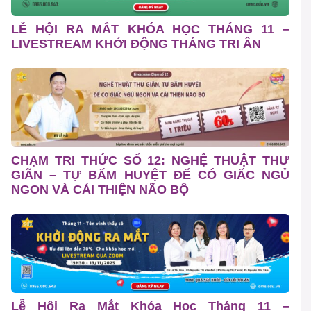
LỄ HỘI RA MẮT KHÓA HỌC THÁNG 11 –
LIVESTREAM KHỞI ĐỘNG THÁNG TRI ÂN
CHẠM TRI THỨC SỐ 12: NGHỆ THUẬT THƯ
GIÃN – TỰ BẤM HUYỆT ĐỂ CÓ GIẤC NGỦ
NGON VÀ CẢI THIỆN NÃO BỘ
Lễ Hội Ra Mắt Khóa Học Tháng 11 –