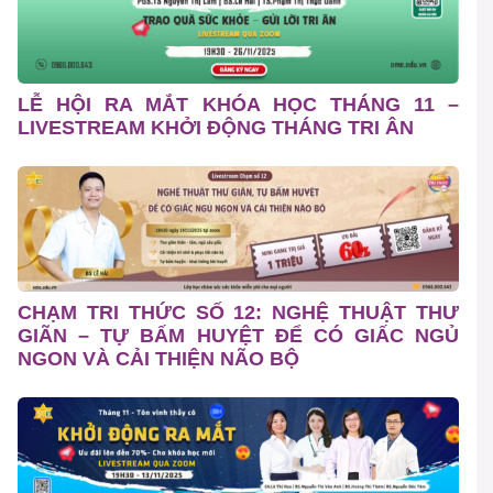
LỄ HỘI RA MẮT KHÓA HỌC THÁNG 11 –
LIVESTREAM KHỞI ĐỘNG THÁNG TRI ÂN
CHẠM TRI THỨC SỐ 12: NGHỆ THUẬT THƯ
GIÃN – TỰ BẤM HUYỆT ĐỂ CÓ GIẤC NGỦ
NGON VÀ CẢI THIỆN NÃO BỘ