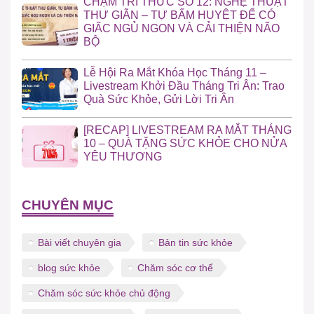
CHẠM TRI THỨC SỐ 12: NGHỆ THUẬT
THƯ GIÃN – TỰ BẤM HUYỆT ĐỂ CÓ
GIẤC NGỦ NGON VÀ CẢI THIỆN NÃO
BỘ
Lễ Hội Ra Mắt Khóa Học Tháng 11 –
Livestream Khởi Đầu Tháng Tri Ân: Trao
Quà Sức Khỏe, Gửi Lời Tri Ân
[RECAP] LIVESTREAM RA MẮT THÁNG
10 – QUÀ TẶNG SỨC KHỎE CHO NỬA
YÊU THƯƠNG
CHUYÊN MỤC
Bài viết chuyên gia
Bản tin sức khỏe
blog sức khỏe
Chăm sóc cơ thể
Chăm sóc sức khỏe chủ động