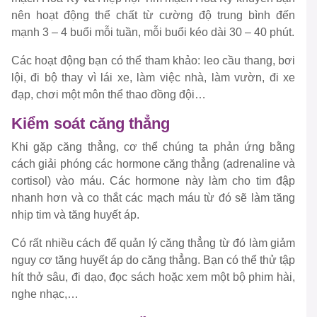
nên hoạt động thể chất từ ​​cường độ trung bình đến
mạnh 3 – 4 buổi mỗi tuần, mỗi buổi kéo dài 30 – 40 phút.
Các hoạt động bạn có thể tham khảo: leo cầu thang, bơi
lội, đi bộ thay vì lái xe, làm việc nhà, làm vườn, đi xe
đạp, chơi một môn thể thao đồng đội…
Kiểm soát căng thẳng
Khi gặp căng thẳng, cơ thể chúng ta phản ứng bằng
cách giải phóng các hormone căng thẳng (adrenaline và
cortisol) vào máu. Các hormone này làm cho tim đập
nhanh hơn và co thắt các mạch máu từ đó sẽ làm tăng
nhịp tim và tăng huyết áp.
Có rất nhiều cách để quản lý căng thẳng từ đó làm giảm
nguy cơ tăng huyết áp do căng thẳng. Bạn có thể thử tập
hít thở sâu, đi dạo, đọc sách hoặc xem một bộ phim hài,
nghe nhạc,…