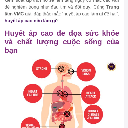
kiểm soát kịp thời nó sẽ làm tăng nguy cơ mắc các vấn
đề nghiêm trọng như đau tim và đột quỵ. Cùng
Trung
tâm VMC
giải đáp thắc mắc “huyết áp cao làm gì để hạ ”,
huyết áp cao nên làm gì
?
Huyết áp cao đe dọa sức khỏe
và chất lượng cuộc sống của
bạn