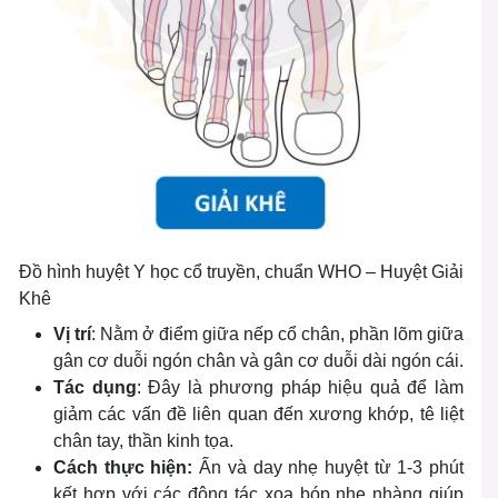
Đồ hình huyệt Y học cổ truyền, chuẩn WHO – Huyệt Giải
Khê
Vị trí
: Nằm ở điểm giữa nếp cổ chân, phần lõm giữa
gân cơ duỗi ngón chân và gân cơ duỗi dài ngón cái.
Tác dụng
: Đây là phương pháp hiệu quả để làm
giảm các vấn đề liên quan đến xương khớp, tê liệt
chân tay, thần kinh tọa.
Cách thực hiện:
Ấn và day nhẹ huyệt từ 1-3 phút
kết hợp với các động tác xoa bóp nhẹ nhàng giúp