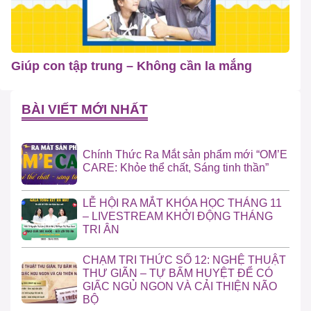
Giúp con tập trung – Không cần la mắng
BÀI VIẾT MỚI NHẤT
Chính Thức Ra Mắt sản phẩm mới “OM’E
CARE: Khỏe thể chất, Sáng tinh thần”
LỄ HỘI RA MẮT KHÓA HỌC THÁNG 11
– LIVESTREAM KHỞI ĐỘNG THÁNG
TRI ÂN
CHẠM TRI THỨC SỐ 12: NGHỆ THUẬT
THƯ GIÃN – TỰ BẤM HUYỆT ĐỂ CÓ
GIẤC NGỦ NGON VÀ CẢI THIỆN NÃO
BỘ