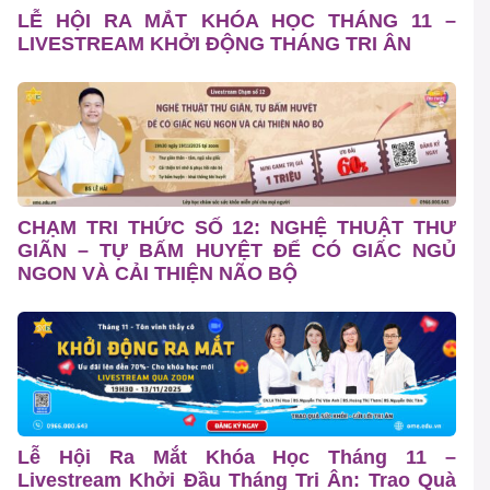
LỄ HỘI RA MẮT KHÓA HỌC THÁNG 11 –
LIVESTREAM KHỞI ĐỘNG THÁNG TRI ÂN
CHẠM TRI THỨC SỐ 12: NGHỆ THUẬT THƯ
GIÃN – TỰ BẤM HUYỆT ĐỂ CÓ GIẤC NGỦ
NGON VÀ CẢI THIỆN NÃO BỘ
Lễ Hội Ra Mắt Khóa Học Tháng 11 –
Livestream Khởi Đầu Tháng Tri Ân: Trao Quà