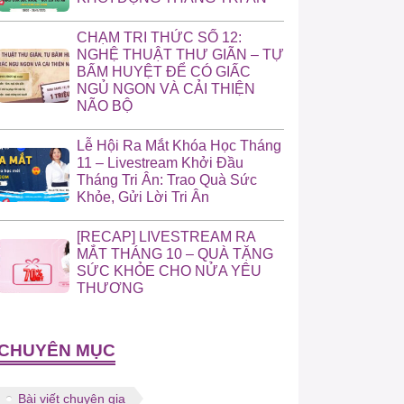
CHẠM TRI THỨC SỐ 12:
NGHỆ THUẬT THƯ GIÃN – TỰ
BẤM HUYỆT ĐỂ CÓ GIẤC
NGỦ NGON VÀ CẢI THIỆN
NÃO BỘ
Lễ Hội Ra Mắt Khóa Học Tháng
11 – Livestream Khởi Đầu
Tháng Tri Ân: Trao Quà Sức
Khỏe, Gửi Lời Tri Ân
[RECAP] LIVESTREAM RA
MẮT THÁNG 10 – QUÀ TẶNG
SỨC KHỎE CHO NỬA YÊU
THƯƠNG
CHUYÊN MỤC
Bài viết chuyên gia