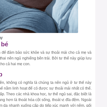
áy
 bé
h để đảm bảo sức khỏe và sự thoải mái cho cả mẹ và
hai nên ngủ nghiêng bên trái. Bởi tư thế này giúp lưu
cho cả hai mẹ con.
p
iên, không có nghĩa là chúng ta nên ngủ ở tư thế này
thế nằm linh hoạt để có được sự thoải mái nhất có thể.
ấp. Theo các nhà khoa học, tư thế ngủ sai, đặc biệt là
ng hơn là thoát hóa cột sống, thoát vị đĩa đệm. Ngoài
làm da nhanh xuống cấp do tiếp xúc mạnh với nệm, gối