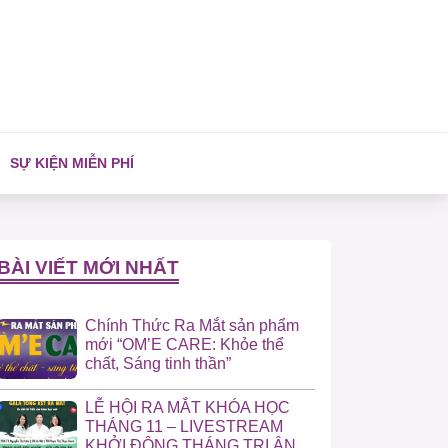
SỰ KIỆN MIỄN PHÍ
BÀI VIẾT MỚI NHẤT
Chính Thức Ra Mắt sản phẩm
mới “OM’E CARE: Khỏe thể
chất, Sáng tinh thần”
LỄ HỘI RA MẮT KHÓA HỌC
THÁNG 11 – LIVESTREAM
KHỞI ĐỘNG THÁNG TRI ÂN