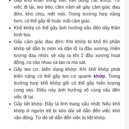
Gây khó khăn trong việc vận động các khớp. Từ
việc đi lại, leo trèo, cầm nắm sẽ gây cảm giác đau
đớn, khó chịu, mệt mỏi. Trong trường hợp nặng
hơn, có thể gây tê hoặc mất cảm giác.
Khô khớp có thể gây ảnh hưởng xấu đến dây thần
kinh tọa.
Gây cảm giác đau đớn: Khi khớp bị khô thì phần
khớp sẽ dần bị mòn và dần lộ ra đầu xương. Hiện
tượng đau nhức sẽ xảy ra khi 2 đầu xương hoạt
động, cọ vào nhau và tạo ra ma sát.
Gây teo cơ, biến dạng khớp: Khi khô khớp phát
triển nặng có thể gây teo cơ quanh
khớp
. Trong
trường hợp khô khớp gối có thể gây hiện tượng
cong vẹo. Điều này ảnh hưởng vô cùng xấu đến
việc đi lại.
Gây liệt khớp: Đây là tình trạng xấu nhất. Nếu khô
khớp ở người trẻ bị kéo dài sẽ dẫn đến việc khó
vận động. Từ đó sẽ dẫn đến việc bị liệt khớp.