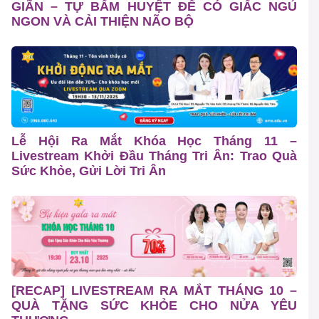
GIÃN – TỰ BẤM HUYỆT ĐỂ CÓ GIẤC NGỦ
NGON VÀ CẢI THIỆN NÃO BỘ
Lễ Hội Ra Mắt Khóa Học Tháng 11 –
Livestream Khởi Đầu Tháng Tri Ân: Trao Quà
Sức Khỏe, Gửi Lời Tri Ân
[RECAP] LIVESTREAM RA MẮT THÁNG 10 –
QUÀ TẶNG SỨC KHỎE CHO NỬA YÊU