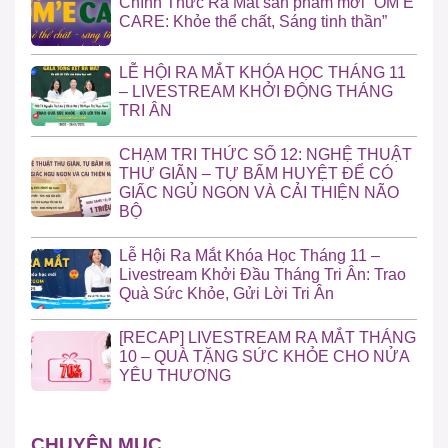
Chính Thức Ra Mắt sản phẩm mới “OM’E
CARE: Khỏe thể chất, Sáng tinh thần”
LỄ HỘI RA MẮT KHÓA HỌC THÁNG 11
– LIVESTREAM KHỞI ĐỘNG THÁNG
TRI ÂN
CHẠM TRI THỨC SỐ 12: NGHỆ THUẬT
THƯ GIÃN – TỰ BẤM HUYỆT ĐỂ CÓ
GIẤC NGỦ NGON VÀ CẢI THIỆN NÃO
BỘ
Lễ Hội Ra Mắt Khóa Học Tháng 11 –
Livestream Khởi Đầu Tháng Tri Ân: Trao
Quà Sức Khỏe, Gửi Lời Tri Ân
[RECAP] LIVESTREAM RA MẮT THÁNG
10 – QUÀ TẶNG SỨC KHỎE CHO NỬA
YÊU THƯƠNG
CHUYÊN MỤC