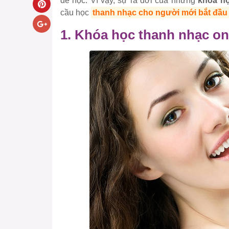
để học. Vì vậy, sự ra đời của những
khóa họ
cầu học
thanh nhạc cho người mới bắt đầu
1. Khóa học thanh nhạc onl