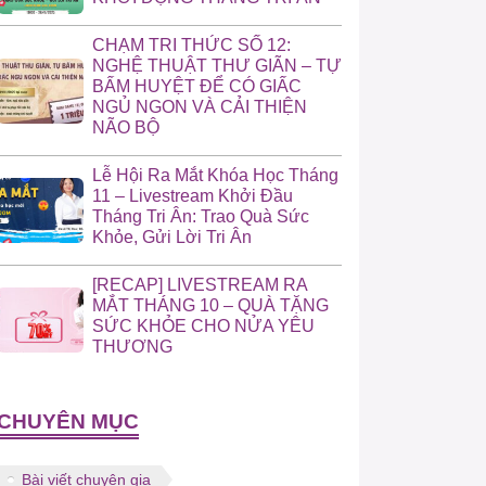
CHẠM TRI THỨC SỐ 12:
NGHỆ THUẬT THƯ GIÃN – TỰ
BẤM HUYỆT ĐỂ CÓ GIẤC
NGỦ NGON VÀ CẢI THIỆN
NÃO BỘ
Lễ Hội Ra Mắt Khóa Học Tháng
11 – Livestream Khởi Đầu
Tháng Tri Ân: Trao Quà Sức
Khỏe, Gửi Lời Tri Ân
[RECAP] LIVESTREAM RA
MẮT THÁNG 10 – QUÀ TẶNG
SỨC KHỎE CHO NỬA YÊU
THƯƠNG
CHUYÊN MỤC
Bài viết chuyên gia