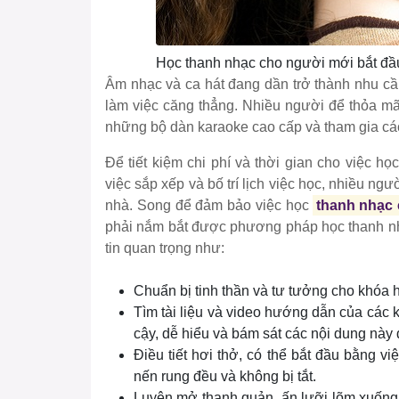
Học thanh nhạc cho người mới bắt đầ
Âm nhạc và ca hát đang dần trở thành nhu cầ
làm việc căng thẳng. Nhiều người để thỏa 
những bộ dàn karaoke cao cấp và tham gia c
Để tiết kiệm chi phí và thời gian cho việc h
việc sắp xếp và bố trí lịch việc học, nhiều ng
nhà. Song để đảm bảo việc học
thanh nhạc 
phải nắm bắt được phương pháp học thanh nh
tin quan trọng như:
Chuẩn bị tinh thần và tư tưởng cho khóa 
Tìm tài liệu và video hướng dẫn của các k
cậy, dễ hiểu và bám sát các nội dung này 
Điều tiết hơi thở, có thể bắt đầu bằng vi
nến rung đều và không bị tắt.
Luyện mở thanh quản, ấn lưỡi lõm xuống 