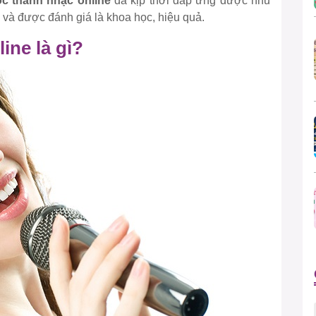
c thanh nhạc online
đã kịp thời đáp ứng được nhu
và được đánh giá là khoa học, hiệu quả.
ine là gì?