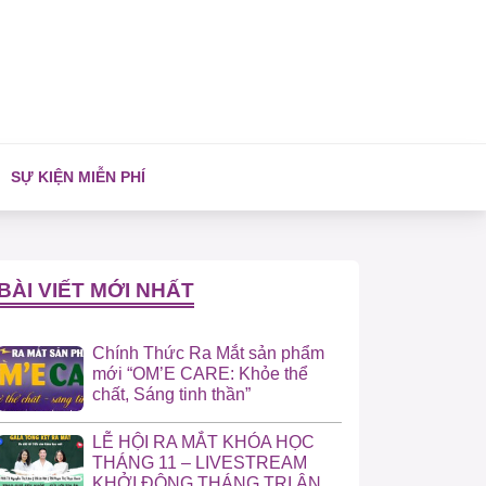
SỰ KIỆN MIỄN PHÍ
BÀI VIẾT MỚI NHẤT
Chính Thức Ra Mắt sản phẩm
mới “OM’E CARE: Khỏe thể
chất, Sáng tinh thần”
LỄ HỘI RA MẮT KHÓA HỌC
THÁNG 11 – LIVESTREAM
KHỞI ĐỘNG THÁNG TRI ÂN