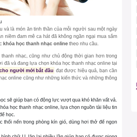
u
u và là món ăn tinh thần của mỗi người sau một ngày
mãn niềm đam mê ca hát đã không ngần ngại mua sắm
ác
khóa học thanh nhạc online
theo nhu cầu.
ọc thanh nhạc, cũng như chủ động thời gian hơn trong
ười đã và đang lựa chọn khóa học thanh nhạc online tại
cho người mới bắt đầu
đạt được hiệu quả, bạn cần
ạc online cũng như những kiến thức và những thông
học sẽ giúp bạn có động lực vượt qua khó khăn vất vả.
hóa học thanh nhạc online, lựa chọn nguồn tài liệu tin
để học.
ệc thổi nến trong phòng kín gió, dùng hơi thở để ngọn
hình chữ U, lặp lại nhiều lần giúp bạn có được giọng