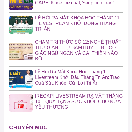
CARE: Khỏe thể chất, Sáng tinh thần”
LỄ HỘI RA MẮT KHÓA HỌC THÁNG 11
– LIVESTREAM KHỞI ĐỘNG THÁNG
TRI ÂN
CHẠM TRI THỨC SỐ 12: NGHỆ THUẬT
THƯ GIÃN – TỰ BẤM HUYỆT ĐỂ CÓ
GIẤC NGỦ NGON VÀ CẢI THIỆN NÃO
BỘ
Lễ Hội Ra Mắt Khóa Học Tháng 11 –
Livestream Khởi Đầu Tháng Tri Ân: Trao
Quà Sức Khỏe, Gửi Lời Tri Ân
[RECAP] LIVESTREAM RA MẮT THÁNG
10 – QUÀ TẶNG SỨC KHỎE CHO NỬA
YÊU THƯƠNG
CHUYÊN MỤC