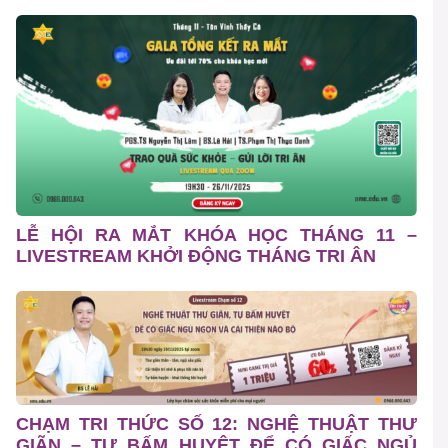
LỄ HỘI RA MẮT KHÓA HỌC THÁNG 11 –
LIVESTREAM KHỞI ĐỘNG THÁNG TRI ÂN
CHẠM TRI THỨC SỐ 12: NGHỆ THUẬT THƯ
GIÃN – TỰ BẤM HUYỆT ĐỂ CÓ GIẤC NGỦ