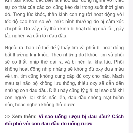
Khi bạn khóc, đặc biệt là khóc lâu, đồng nghĩa với việc
sự co thắt của các cơ cũng kéo dài trong suốt thời gian
đó. Trong lúc khóc, thần kinh con người hoạt động với
tốc độ cao hơn so với mức bình thường do bị cảm xúc
chi phối. Do vậy, dây thần kinh bị hoạt động quá tải , gây
tắc nghẽn và dẫn tới đau đầu.
Ngoài ra, bạn có thể để ý thấy tim và phổi bị hoạt động
bất thường khi khóc. Theo những đợt khóc, tim và phổi
sẽ co thắt, nhịp thở dài ra và bị nén lại khá lâu. Phổi
không hoạt động nhịp nhàng sẽ không đủ oxy đưa máu
về tim, tim cũng không cung cấp đủ oxy cho não. Mạch
máu tại não bộ không lưu thông, thiếu oxy sẽ dẫn đến
những cơn đau đầu. Điều này cũng lý giải tại sao đôi khi
con người lại khóc nấc lên, đau đầu chóng mặt buồn
nôn, hoặc nghẹn không thở được.
>> Xem thêm:
Vì sao uống rượu bị đau đầu? Cách
đối phó với con đau đầu do uống rượu