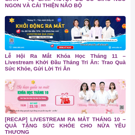
NGON VÀ CẢI THIỆN NÃO BỘ
Lễ Hội Ra Mắt Khóa Học Tháng 11 –
Livestream Khởi Đầu Tháng Tri Ân: Trao Quà
Sức Khỏe, Gửi Lời Tri Ân
[RECAP] LIVESTREAM RA MẮT THÁNG 10 –
QUÀ TẶNG SỨC KHỎE CHO NỬA YÊU
THƯƠNG