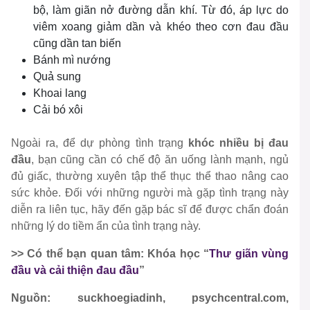
bộ, làm giãn nở đường dẫn khí. Từ đó, áp lực do
viêm xoang giảm dần và khéo theo cơn đau đầu
cũng dần tan biến
Bánh mì nướng
Quả sung
Khoai lang
Cải bó xôi
Ngoài ra, để dự phòng tình trạng
khóc nhiều bị đau
đầu
, bạn cũng cần có chế độ ăn uống lành mạnh, ngủ
đủ giấc, thường xuyên tập thể thục thể thao nâng cao
sức khỏe. Đối với những người mà gặp tình trạng này
diễn ra liên tục, hãy đến gặp bác sĩ để được chẩn đoán
những lý do tiềm ẩn của tình trạng này.
>> Có thể bạn quan tâm: Khóa học “
Thư giãn vùng
đầu và cải thiện đau đầu
”
Nguồn: suckhoegiadinh, psychcentral.com,